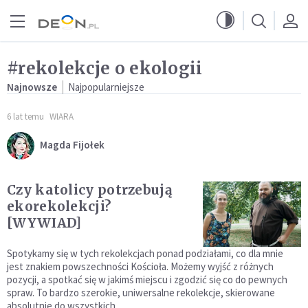
Przejdź do menu głównego
Przejdź do treści
#rekolekcje o ekologii
Najnowsze
Najpopularniejsze
6 lat temu
WIARA
Magda Fijołek
Czy katolicy potrzebują
ekorekolekcji?
[WYWIAD]
Spotykamy się w tych rekolekcjach ponad podziałami, co dla mnie
jest znakiem powszechności Kościoła. Możemy wyjść z różnych
pozycji, a spotkać się w jakimś miejscu i zgodzić się co do pewnych
spraw. To bardzo szerokie, uniwersalne rekolekcje, skierowane
absolutnie do wszystkich.