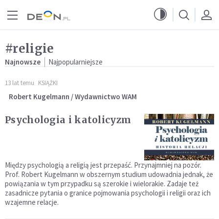
Przejdź do menu głównego
Przejdź do treści
#religie
Najnowsze
Najpopularniejsze
13 lat temu
KSIĄŻKI
Robert Kugelmann / Wydawnictwo WAM
Psychologia i katolicyzm
Między psychologią a religią jest przepaść. Przynajmniej na pozór.
Prof. Robert Kugelmann w obszernym studium udowadnia jednak, że
powiązania w tym przypadku są szerokie i wielorakie. Zadaje też
zasadnicze pytania o granice pojmowania psychologii i religii oraz ich
wzajemne relacje.