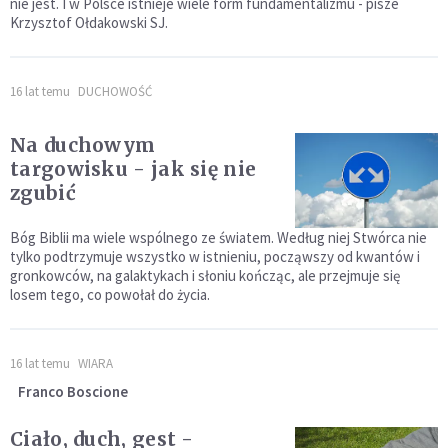
nie jest. I w Polsce istnieje wiele form fundamentalizmu - pisze
Krzysztof Ołdakowski SJ.
16 lat temu
DUCHOWOŚĆ
Na duchowym
targowisku - jak się nie
zgubić
Bóg Biblii ma wiele wspólnego ze światem. Według niej Stwórca nie
tylko podtrzymuje wszystko w istnieniu, począwszy od kwantów i
gronkowców, na galaktykach i słoniu kończąc, ale przejmuje się
losem tego, co powołał do życia.
16 lat temu
WIARA
Franco Boscione
Ciało, duch, gest -