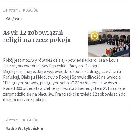
14 lat temu
KOŚCIÓŁ
KAI / wm
Asyż: 12 zobowiązań
religii na rzecz pokoju
Pokój jest możliwy również dzisiaj - powiedział kard. Jean-Louis
Tauran, przewodniczący Papieskiej Rady ds. Dialogu
Międzyreligijnego. Jego wypowiedź rozpoczęła drugą część Dnia
Refleksji, Dialogu i Modlitwy o Pokój i Sprawiedliwość na Świecie
"Pielgrzymi prawdy, pielgrzymi pokoju" 27 października w Asyżu.
Ponad 300 przedstawicieli religii świata z Benedyktem XVI na czele
zgromadziło się na placu św. Franciszka i przyjęło 12 zobowiązań do
działań na rzecz pokoju.
15 lat temu
KOŚCIÓŁ
Radio Watykańskie