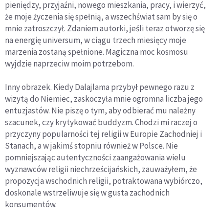
pieniędzy, przyjaźni, nowego mieszkania, pracy, i wierzyć,
że moje życzenia się spełnią, a wszechświat sam by się o
mnie zatroszczył. Zdaniem autorki, jeśli teraz otworzę się
na energię universum, w ciągu trzech miesięcy moje
marzenia zostaną spełnione. Magiczna moc kosmosu
wyjdzie naprzeciw moim potrzebom.
Inny obrazek. Kiedy Dalajlama przybył pewnego razu z
wizytą do Niemiec, zaskoczyła mnie ogromna liczba jego
entuzjastów. Nie piszę o tym, aby odbierać mu należny
szacunek, czy krytykować buddyzm. Chodzi mi raczej o
przyczyny popularności tej religii w Europie Zachodniej i
Stanach, a w jakimś stopniu również w Polsce. Nie
pomniejszając autentyczności zaangażowania wielu
wyznawców religii niechrześcijańskich, zauważyłem, że
propozycja wschodnich religii, potraktowana wybiórczo,
doskonale wstrzeliwuje się w gusta zachodnich
konsumentów.