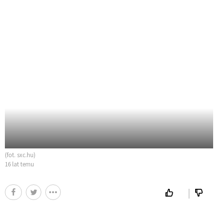
(fot. sxc.hu)
16 lat temu