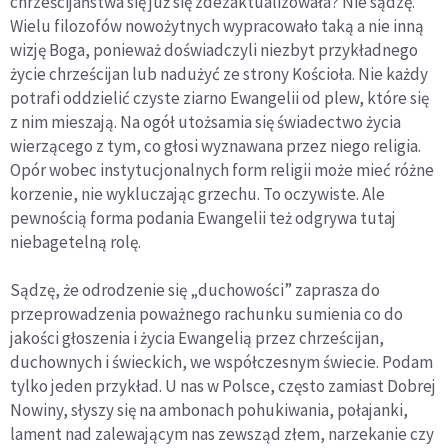
chrześcijaństwa się już się zdezaktualizowała? Nie sądzę.
Wielu filozofów nowożytnych wypracowało taką a nie inną
wizję Boga, ponieważ doświadczyli niezbyt przykładnego
życie chrześcijan lub nadużyć ze strony Kościoła. Nie każdy
potrafi oddzielić czyste ziarno Ewangelii od plew, które się
z nim mieszają. Na ogół utożsamia się świadectwo życia
wierzącego z tym, co głosi wyznawana przez niego religia.
Opór wobec instytucjonalnych form religii może mieć różne
korzenie, nie wykluczając grzechu. To oczywiste. Ale
pewnością forma podania Ewangelii też odgrywa tutaj
niebagetelną rolę.
Sądzę, że odrodzenie się „duchowości” zaprasza do
przeprowadzenia poważnego rachunku sumienia co do
jakości głoszenia i życia Ewangelią przez chrześcijan,
duchownych i świeckich, we współczesnym świecie. Podam
tylko jeden przykład. U nas w Polsce, często zamiast Dobrej
Nowiny, słyszy się na ambonach pohukiwania, połajanki,
lament nad zalewającym nas zewsząd złem, narzekanie czy