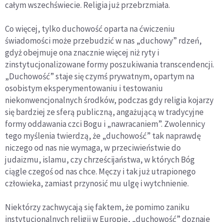
całym wszechświecie. Religia już przebrzmiała.
Co więcej, tylko duchowość oparta na ćwiczeniu
świadomości może przebudzić w nas „duchowy” rdzeń,
gdyż obejmuje ona znacznie więcej niż ryty i
zinstytucjonalizowane formy poszukiwania transcendencji.
„Duchowość” staje się czymś prywatnym, opartym na
osobistym eksperymentowaniu i testowaniu
niekonwencjonalnych środków, podczas gdy religia kojarzy
się bardziej ze sferą publiczną, angażującą w tradycyjne
formy oddawania czci Bogu i „nawracaniem”. Zwolennicy
tego myślenia twierdzą, że „duchowość” tak naprawdę
niczego od nas nie wymaga, w przeciwieństwie do
judaizmu, islamu, czy chrześcijaństwa, w których Bóg
ciągle czegoś od nas chce. Męczy i tak już utrapionego
człowieka, zamiast przynosić mu ulgę i wytchnienie.
Niektórzy zachwycają się faktem, że pomimo zaniku
instytucjonalnych religii w Europie, „duchowość” doznaje