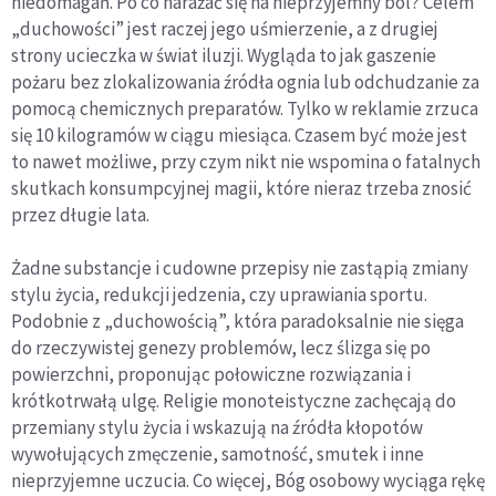
niedomagań. Po co narażać się na nieprzyjemny ból? Celem
„duchowości” jest raczej jego uśmierzenie, a z drugiej
strony ucieczka w świat iluzji. Wygląda to jak gaszenie
pożaru bez zlokalizowania źródła ognia lub odchudzanie za
pomocą chemicznych preparatów. Tylko w reklamie zrzuca
się 10 kilogramów w ciągu miesiąca. Czasem być może jest
to nawet możliwe, przy czym nikt nie wspomina o fatalnych
skutkach konsumpcyjnej magii, które nieraz trzeba znosić
przez długie lata.
Żadne substancje i cudowne przepisy nie zastąpią zmiany
stylu życia, redukcji jedzenia, czy uprawiania sportu.
Podobnie z „duchowością”, która paradoksalnie nie sięga
do rzeczywistej genezy problemów, lecz ślizga się po
powierzchni, proponując połowiczne rozwiązania i
krótkotrwałą ulgę. Religie monoteistyczne zachęcają do
przemiany stylu życia i wskazują na źródła kłopotów
wywołujących zmęczenie, samotność, smutek i inne
nieprzyjemne uczucia. Co więcej, Bóg osobowy wyciąga rękę