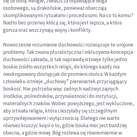
się ze sobą. Religie, zwłaszcza objawiające Boga
osobowego, są drakońskie, ponieważ obarczają
skomplikowanymi rytuałami i procedurami. Na co to komu?
Nadto bez przerwy kłócą się, która jest lepsza, a która
gorsza oraz wszczynają wojny i konflikty.
Nowoczesne rozumienie duchowości rozwiązuje te urojone
problemy. Tak zwana pluralistyczna i inkluzywna koncepcja
duchowości zakłada, iż tak naprawdę istnieje tylko jedno
boskie źródło wszystkich religii, do którego każdy ma
nieskrępowany dostęp jak do promieni słońca. W każdym
człowieku istnieje „duchowy” pierwiastek przyciągający
boskość. Nie potrzeba więc żadnych nadzwyczajnych
środków, pośredników, przynależności do instytucji,
materialnych znaków. Wobec powyższego, jest wykluczone,
aby istniała religia, która cieszyłaby się szczególnym
uprzywilejowaniem i wyłącznością. Dlatego nie warto
również kruszyć kopii o to, gdzie boska moc jest bardziej
obecna, a gdzie mniej. Bóg rozlewa się równomiernie w