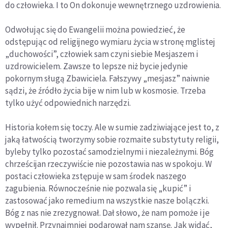
do człowieka. I to On dokonuje wewnętrznego uzdrowienia.
Odwołując się do Ewangelii można powiedzieć, że
odstępując od religijnego wymiaru życia w stronę mglistej
„duchowości”, człowiek sam czyni siebie Mesjaszem i
uzdrowicielem. Zawsze to lepsze niż bycie jedynie
pokornym sługą Zbawiciela. Fałszywy „mesjasz” naiwnie
sądzi, że źródło życia bije w nim lub w kosmosie. Trzeba
tylko użyć odpowiednich narzędzi.
Historia kołem się toczy. Ale w sumie zadziwiające jest to, z
jaką łatwością tworzymy sobie rozmaite substytuty religii,
byleby tylko pozostać samodzielnymi i niezależnymi. Bóg
chrześcijan rzeczywiście nie pozostawia nas w spokoju. W
postaci człowieka zstępuje w sam środek naszego
zagubienia. Równocześnie nie pozwala się „kupić” i
zastosować jako remedium na wszystkie nasze bolączki.
Bóg z nas nie zrezygnował. Dał słowo, że nam pomoże i je
wypełnił. Przynajmniej podarował nam szansę. Jak widać,