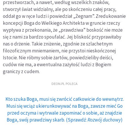
przestworzach, a nawet, według wszelkich znaków,
stworzył świat widzialny, ale po skończeniu całej pracy,
oddał go w ręce ludzi i powiedział „Żegnam”. Zredukowanie
koncepcji Boga do Wielkiego Architekta w gruncie rzeczy
wypływa z przekonania, że „prawdziwa” boskość nie może
się z nami za bardzo spoufalać. Jej bliskość przyprawiłaby
nas o drżenie. Takie zniżenie, zgodnie ze szlachetnym
filozoficznym mniemaniem, nie przystoi nieskończonej
Istocie. Nie róbmy sobie żartów, powiedzieliby deiści,
cudów nie ma, a ewentualna zażyłość ludzi z Bogiem
graniczy z cudem.
DEON.PL POLECA
Kto szuka Boga, musi się zwrócić całkowicie do wewnątrz.
Musi się wciąż ukierunkowywać na Boga, zawsze mieć Go
przed oczyma i wytrwale zapominać o sobie, aż znajdzie
Boga, swój prawdziwy skarb. (Sprawdź:
Rozwój duchowy
)