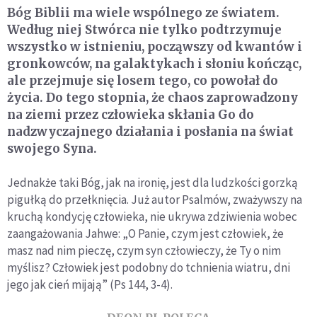
Bóg Biblii ma wiele wspólnego ze światem.
Według niej Stwórca nie tylko podtrzymuje
wszystko w istnieniu, począwszy od kwantów i
gronkowców, na galaktykach i słoniu kończąc,
ale przejmuje się losem tego, co powołał do
życia. Do tego stopnia, że chaos zaprowadzony
na ziemi przez człowieka skłania Go do
nadzwyczajnego działania i posłania na świat
swojego Syna.
Jednakże taki Bóg, jak na ironię, jest dla ludzkości gorzką
pigułką do przełknięcia. Już autor Psalmów, zważywszy na
kruchą kondycję człowieka, nie ukrywa zdziwienia wobec
zaangażowania Jahwe: „O Panie, czym jest człowiek, że
masz nad nim pieczę, czym syn człowieczy, że Ty o nim
myślisz? Człowiek jest podobny do tchnienia wiatru, dni
jego jak cień mijają” (Ps 144, 3-4).