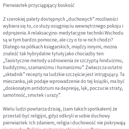
Pierwiastek przyciągający boskość
Z szerokiej palety dostępnych „duchowych” możliwości
wybiera się to, co służy osiągnięciu wewnętrznego pokoju i
odprężenia. A relaksacyjno-medytacyjne techniki Wschodu
są w tym bardzo pomocne, ale czy o to w nich chodzi?
Dlatego na półkach księgarskich, między innymi, można
znaleźć tak hybrydalne tytuły jako chociażby ten:
„Taoistyczne metody uzdrowienia ze szczyptą hinduizmu,
buddyzmu, szamanizmu i humanizmu”. Zwłaszcza ostatni
„składnik” recepty na ludzkie szczęście jest intrygujący. Ta
mieszanka, jak podaje wprowadzenie do tej książki, ma być
„doskonałym antidotum na depresję, lęk, poczucie straty,
samotność, smutek i urazy”.
Wielu ludzi powtarza dzisiaj, (sam takich spotkałem) że
przestali być religijni, gdyż odkryli w sobie duchowy
pierwiastek. Ich zdaniem, religia i duchowość nie pokrywają