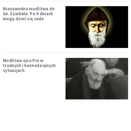
Niezawodna modlitwa do
św. Szarbela. Po 9 dniach
mogą dziać się cuda
Modlitwa ojca Pio w
trudnych i beznadziejnych
sytuacjach