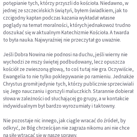
potępianie tych, którzy przyszli do kościoła. Niedawno, w
jednej ze szczecińskich świątyń, byłem świadkiem, jak to
czcigodny kapłan podczas kazania wykładał własne
poglądy na temat moralności, których jednakowoż trudno
doszukać się w aktualnym Katechizmie Kościoła. A twarda
to była nauka. Najwyraźniej nie przeczytał go uważnie.
Jeśli Dobra Nowina nie podnosi na duchu, jeśli wierny nie
wychodzi ze mszy świętej podbudowany, lecz opuszcza
kościół ze zwieszoną głową, to coś tutaj nie gra. Oczywiście,
Ewangelia to nie tylko poklepywanie po ramieniu. Jednakże
Chrystus gromił jedynie tych, którzy publicznie sprzeciwiali
się Jego nauczaniu i gorszyli maluczkich. Starannie dobierał
słowa w zależności od słuchającej go grupy, a w kontakcie
indywidualnym był bardzo wyrozumiały i taktowny.
Nie pozostaje nic innego, jak ciągle wracać do źródeł, by
odkryć, że Bóg chrześcijan nie zagraża nikomu ani nie chce
na siłę wtrącać się w nasze sprawy.