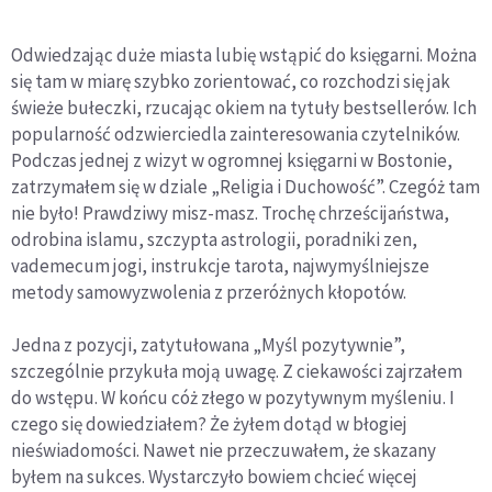
Odwiedzając duże miasta lubię wstąpić do księgarni. Można
się tam w miarę szybko zorientować, co rozchodzi się jak
świeże bułeczki, rzucając okiem na tytuły bestsellerów. Ich
popularność odzwierciedla zainteresowania czytelników.
Podczas jednej z wizyt w ogromnej księgarni w Bostonie,
zatrzymałem się w dziale „Religia i Duchowość”. Czegóż tam
nie było! Prawdziwy misz-masz. Trochę chrześcijaństwa,
odrobina islamu, szczypta astrologii, poradniki zen,
vademecum jogi, instrukcje tarota, najwymyślniejsze
metody samowyzwolenia z przeróżnych kłopotów.
Jedna z pozycji, zatytułowana „Myśl pozytywnie”,
szczególnie przykuła moją uwagę. Z ciekawości zajrzałem
do wstępu. W końcu cóż złego w pozytywnym myśleniu. I
czego się dowiedziałem? Że żyłem dotąd w błogiej
nieświadomości. Nawet nie przeczuwałem, że skazany
byłem na sukces. Wystarczyło bowiem chcieć więcej