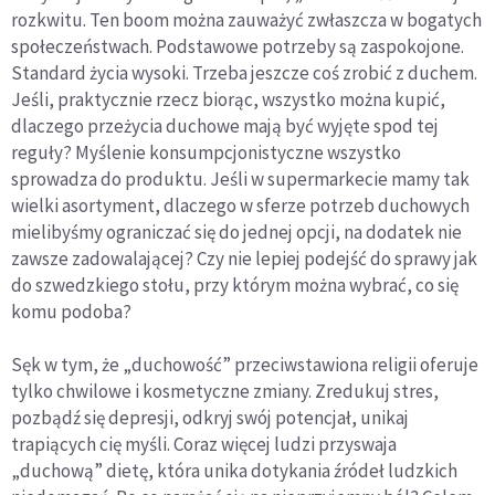
rozkwitu. Ten boom można zauważyć zwłaszcza w bogatych
społeczeństwach. Podstawowe potrzeby są zaspokojone.
Standard życia wysoki. Trzeba jeszcze coś zrobić z duchem.
Jeśli, praktycznie rzecz biorąc, wszystko można kupić,
dlaczego przeżycia duchowe mają być wyjęte spod tej
reguły? Myślenie konsumpcjonistyczne wszystko
sprowadza do produktu. Jeśli w supermarkecie mamy tak
wielki asortyment, dlaczego w sferze potrzeb duchowych
mielibyśmy ograniczać się do jednej opcji, na dodatek nie
zawsze zadowalającej? Czy nie lepiej podejść do sprawy jak
do szwedzkiego stołu, przy którym można wybrać, co się
komu podoba?
Sęk w tym, że „duchowość” przeciwstawiona religii oferuje
tylko chwilowe i kosmetyczne zmiany. Zredukuj stres,
pozbądź się depresji, odkryj swój potencjał, unikaj
trapiących cię myśli. Coraz więcej ludzi przyswaja
„duchową” dietę, która unika dotykania źródeł ludzkich