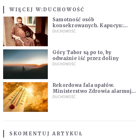
WIĘCEJ W:
DUCHOWOŚĆ
Samotność osób
konsekrowanych. Kapucyn:
Życie w pojedynkę rzadko jest
DUCHOWOŚĆ
sielanką
Góry Tabor są po to, by
odważnie iść przez doliny
DUCHOWOŚĆ
Rekordowa fala upałów.
Ministerstwo Zdrowia alarmuje
po doświadczeniach z czerwca
DUCHOWOŚĆ
SKOMENTUJ ARTYKUŁ