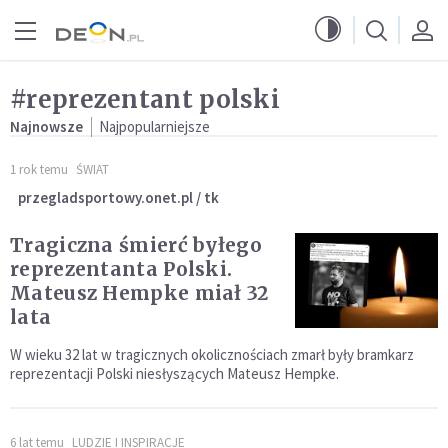
Przejdź do menu głównego
Przejdź do treści
#reprezentant polski
Najnowsze
Najpopularniejsze
1 rok temu
ŚWIAT
przegladsportowy.onet.pl / tk
Tragiczna śmierć byłego
reprezentanta Polski.
Mateusz Hempke miał 32
lata
W wieku 32 lat w tragicznych okolicznościach zmarł były bramkarz
reprezentacji Polski niesłyszących Mateusz Hempke.
6 lat temu
LUDZIE I INSPIRACJE