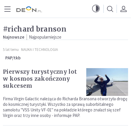
Przejdź do menu głównego
Przejdź do treści
#richard branson
Najnowsze
Najpopularniejsze
5 lat temu
NAUKA I TECHNOLOGIA
PAP/tkb
Pierwszy turystyczny lot
w kosmos zakończony
sukcesem
Firma Virgin Galactic należąca do Richarda Bransona otworzyła drogę
do kosmicznej turystyki. Wszystko za sprawą suborbitalnego
samolotu "VSS Unity VF-01" na pokładzie którego znalazł się szef
Virgin oraz trzy inne osoby - informuje PAP.