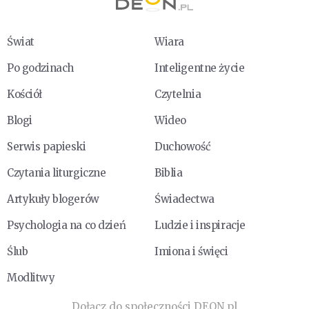
Świat
Wiara
Po godzinach
Inteligentne życie
Kościół
Czytelnia
Blogi
Wideo
Serwis papieski
Duchowość
Czytania liturgiczne
Biblia
Artykuły blogerów
Świadectwa
Psychologia na co dzień
Ludzie i inspiracje
Ślub
Imiona i święci
Modlitwy
Dołącz do społeczności DEON.pl