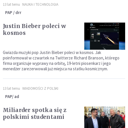
13 lat temu
NAUKA I TECHNOLOGIA
PAP / drr
Justin Bieber poleci w
kosmos
Gwiazda muzyki pop Justin Bieber poleci w kosmos. Jak
poinformował w czwartek na Twitterze Richard Branson, którego
firma organizuje wyprawy na orbitę, 19-letni piosenkarz i jego
menedżer zarezerwowali już miejsca na statku kosmicznym.
13 lat temu
WIADOMOŚCI Z POLSKI
PAP/ ad
Miliarder spotka się z
polskimi studentami