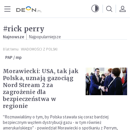
Przejdź do menu głównego
Przejdź do treści
#rick perry
Najnowsze
Najpopularniejsze
8 lat temu
WIADOMOŚCI Z POLSKI
PAP / mp
Morawiecki: USA, tak jak
Polska, uznają gazociąg
Nord Stream 2 za
zagrożenie dla
bezpieczeństwa w
regionie
"Rozmawialiśmy o tym, by Polska stawała się coraz bardziej
bezpiecznym węzłem dystrybucji gazu - w tym również
amerykańskiego" - powiedział Morawiecki o spotkaniu z Perrym,