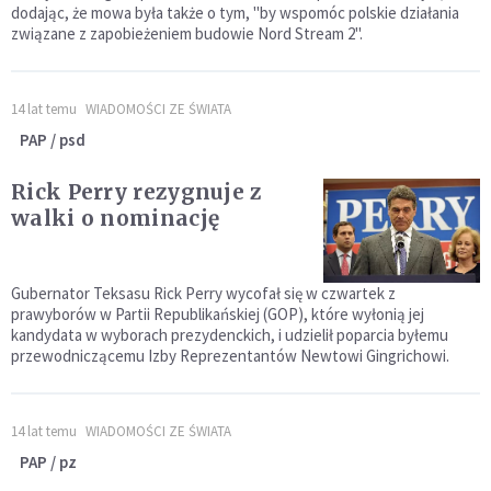
dodając, że mowa była także o tym, "by wspomóc polskie działania
związane z zapobieżeniem budowie Nord Stream 2".
14 lat temu
WIADOMOŚCI ZE ŚWIATA
PAP / psd
Rick Perry rezygnuje z
walki o nominację
Gubernator Teksasu Rick Perry wycofał się w czwartek z
prawyborów w Partii Republikańskiej (GOP), które wyłonią jej
kandydata w wyborach prezydenckich, i udzielił poparcia byłemu
przewodniczącemu Izby Reprezentantów Newtowi Gingrichowi.
14 lat temu
WIADOMOŚCI ZE ŚWIATA
PAP / pz