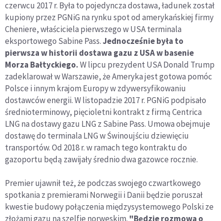
czerwcu 2017 r. Była to pojedyncza dostawa, ładunek został
kupiony przez PGNiG na rynku spot od amerykańskiej firmy
Cheniere, właściciela pierwszego w USA terminala
eksportowego Sabine Pass.
Jednocześnie była to
pierwsza w historii dostawa gazu z USA w basenie
Morza Bałtyckiego.
W lipcu prezydent USA Donald Trump
zadeklarował w Warszawie, że Ameryka jest gotowa pomóc
Polsce i innym krajom Europy w zdywersyfikowaniu
dostawców energii. W listopadzie 2017 r. PGNiG podpisało
średnioterminowy, pięcioletni kontrakt z firmą Centrica
LNG na dostawy gazu LNG z Sabine Pass. Umowa obejmuje
dostawę do terminala LNG w Świnoujściu dziewięciu
transportów. Od 2018 r. w ramach tego kontraktu do
gazoportu będą zawijały średnio dwa gazowce rocznie.
Premier ujawnił też, że podczas swojego czwartkowego
spotkania z premierami Norwegii i Danii będzie poruszał
kwestie budowy połączenia międzysystemowego Polski ze
złożami gazu na szelfie norweskim.
"Będzie rozmowa o