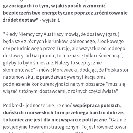
gazociągach i o tym, w jaki sposób wzmocnić
bezpieczeństwo energetyczne poprzez zróżnicowanie
źródeł dostaw"
- wyjaśnił.
"Kiedy Niemcy czy Austriacy mówią, że dostawy (gazu)
będą szły z różnych kierunków: północnego, środkowego
czy południowego przez Turcję, ale wszystkie od jednego
dostawcy, od Gazpromu, to można się tylko uśmiechnąć,
gdyby to było śmieszne. Należy to sceptycznie
skomentować" - mówił Morawiecki, dodając, że Polska stoi
na stanowisku, iż prawdziwa dywersyfikacja oraz
podniesienie konkurencyjności na tym obszarze "musi się
wiązać z różnymi dostawcami, z różnych części świata".
Podkreślił jednocześnie, że choć
współpraca polskich,
duńskich i norweskich firm przebiega bardzo dobrze,
to konieczne jest dla niej wsparcie polityczne
. "Gaz nie
jest jedynie towarem strategicznym. To jest również towar