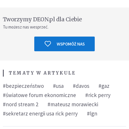
Tworzymy DEON.pl dla Ciebie
Tu możesz nas wesprzeć.
WSPOMÓŻ NAS
TEMATY W ARTYKULE
#bezpieczeństwo
#usa
#davos
#gaz
#światowe forum ekonomiczne
#rick perry
#nord stream 2
#mateusz morawiecki
#sekretarz energii usa rick perry
#lgn