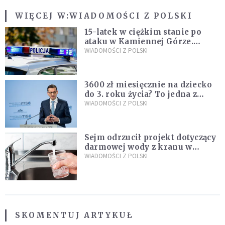
WIĘCEJ W:
WIADOMOŚCI Z POLSKI
15-latek w ciężkim stanie po
ataku w Kamiennej Górze.
Policja zatrzymała dwóch
WIADOMOŚCI Z POLSKI
nastolatków
3600 zł miesięcznie na dziecko
do 3. roku życia? To jedna z
propozycji programu "Rozwój
WIADOMOŚCI Z POLSKI
Plus"
Sejm odrzucił projekt dotyczący
darmowej wody z kranu w
restauracjach
WIADOMOŚCI Z POLSKI
SKOMENTUJ ARTYKUŁ