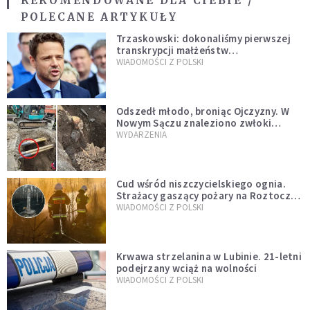
REKOMENDOWANE DLA CIEBIE /
POLECANE ARTYKUŁY
Trzaskowski: dokonaliśmy pierwszej
transkrypcji małżeństw
jednopłciowych. “Tak jak
WIADOMOŚCI Z POLSKI
zapowiadałem, bez zwłoki,
natychmiast”
Odszedł młodo, broniąc Ojczyzny. W
Nowym Sączu znaleziono zwłoki
mężczyzny z czasów potopu
WYDARZENIA
szwedzkiego
Cud wśród niszczycielskiego ognia.
Strażacy gaszący pożary na Roztoczu
opublikowali niezwykłe zdjęcie
WIADOMOŚCI Z POLSKI
Krwawa strzelanina w Lubinie. 21-letni
podejrzany wciąż na wolności
WIADOMOŚCI Z POLSKI