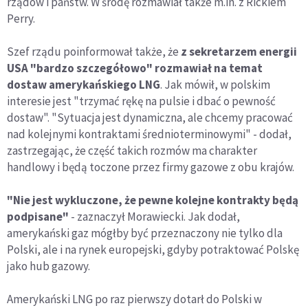
rządów i państw. W środę rozmawiał także m.in. z Rickiem
Perry.
Szef rządu poinformował także, że
z sekretarzem energii
USA "bardzo szczegółowo" rozmawiał na temat
dostaw amerykańskiego LNG
. Jak mówił, w polskim
interesie jest "trzymać rękę na pulsie i dbać o pewność
dostaw". "Sytuacja jest dynamiczna, ale chcemy pracować
nad kolejnymi kontraktami średnioterminowymi" - dodał,
zastrzegając, że część takich rozmów ma charakter
handlowy i będą toczone przez firmy gazowe z obu krajów.
"Nie jest wykluczone, że pewne kolejne kontrakty będą
podpisane"
- zaznaczył Morawiecki. Jak dodał,
amerykański gaz mógłby być przeznaczony nie tylko dla
Polski, ale i na rynek europejski, gdyby potraktować Polskę
jako hub gazowy.
Amerykański LNG po raz pierwszy dotarł do Polski w