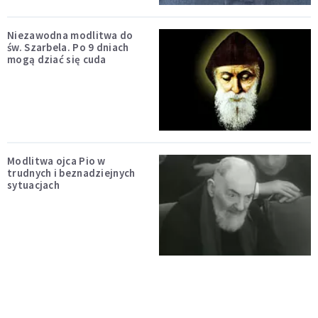
Niezawodna modlitwa do
św. Szarbela. Po 9 dniach
mogą dziać się cuda
Modlitwa ojca Pio w
trudnych i beznadziejnych
sytuacjach