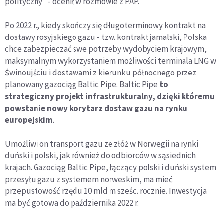
polityczny" - ocenił w rozmowie z PAP.
Po 2022 r., kiedy skończy się długoterminowy kontrakt na
dostawy rosyjskiego gazu - tzw. kontrakt jamalski, Polska
chce zabezpieczać swe potrzeby wydobyciem krajowym,
maksymalnym wykorzystaniem możliwości terminala LNG w
Świnoujściu i dostawami z kierunku północnego przez
planowany gazociąg Baltic Pipe. Baltic Pipe
to
strategiczny projekt infrastrukturalny, dzięki któremu
powstanie nowy korytarz dostaw gazu na rynku
europejskim
.
Umożliwi on transport gazu ze złóż w Norwegii na rynki
duński i polski, jak również do odbiorców w sąsiednich
krajach. Gazociąg Baltic Pipe, łączący polski i duński system
przesyłu gazu z systemem norweskim, ma mieć
przepustowość rzędu 10 mld m sześc. rocznie. Inwestycja
ma być gotowa do października 2022 r.