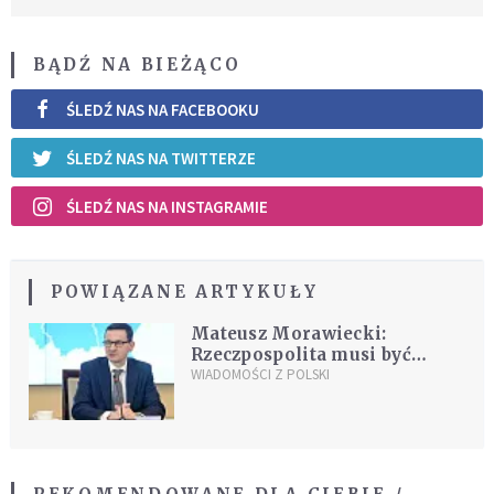
BĄDŹ NA BIEŻĄCO
ŚLEDŹ NAS NA FACEBOOKU
ŚLEDŹ NAS NA TWITTERZE
ŚLEDŹ NAS NA INSTAGRAMIE
POWIĄZANE ARTYKUŁY
Mateusz Morawiecki:
Rzeczpospolita musi być
solidarną, ale też społeczną
WIADOMOŚCI Z POLSKI
gospodarką rynkową