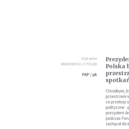
Prezyde
8 lat temu
WIADOMOŚCI Z POLSKI
Polska 
przestr
PAP / pk
spotka
Chciałbym, b
przestrzeni
co przełoży s
polityczne -
prezydent An
podczas For
zachęcał do 