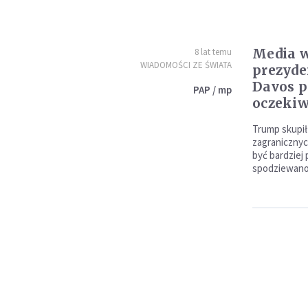
Media w
8 lat temu
WIADOMOŚCI ZE ŚWIATA
prezyd
Davos p
PAP / mp
oczeki
Trump skupił
zagranicznych
być bardziej 
spodziewano