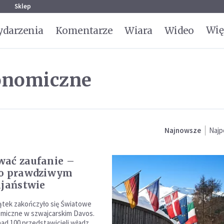
g
Sklep
Wię
darzenia
Komentarze
Wiara
Wideo
onomiczne
Najnowsze
Najp
ać zaufanie –
 o prawdziwym
ijaństwie
ątek zakończyło się Światowe
miczne w szwajcarskim Davos.
ad 100 przedstawicieli władz