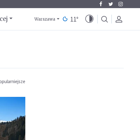
11
°
cej
Warszawa
opularniejsze