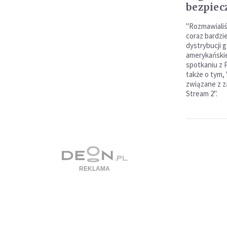
bezpiec
"Rozmawialiś
coraz bardzi
dystrybucji 
amerykańskie
spotkaniu z 
także o tym,
związane z 
Stream 2".