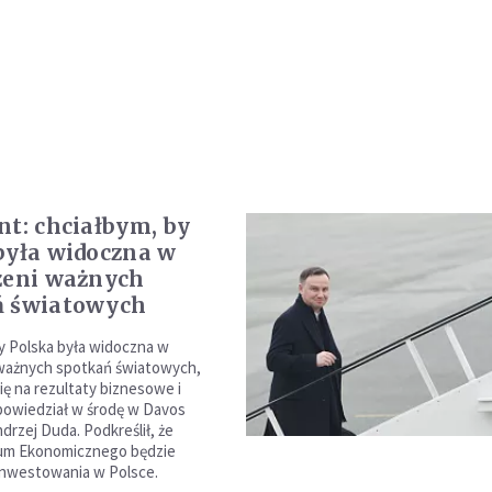
nt: chciałbym, by
była widoczna w
zeni ważnych
ń światowych
y Polska była widoczna w
 ważnych spotkań światowych,
ię na rezultaty biznesowe i
 powiedział w środę w Davos
drzej Duda. Podkreślił, że
um Ekonomicznego będzie
inwestowania w Polsce.