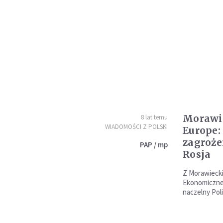
Morawie
8 lat temu
WIADOMOŚCI Z POLSKI
Europe:
zagrożen
PAP / mp
Rosja
Z Morawieck
Ekonomiczne
naczelny Pol