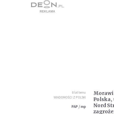
Morawie
8 lat temu
WIADOMOŚCI Z POLSKI
Polska,
Nord St
PAP / mp
zagroże