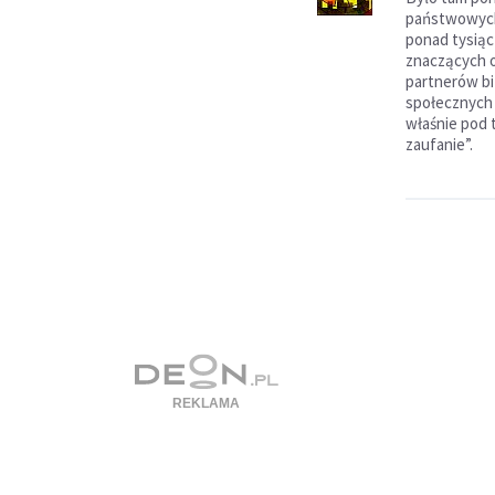
państwowych
ponad tysiąc
znaczących o
partnerów b
społecznych 
właśnie pod
zaufanie”.