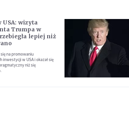
 USA: wizyta
enta Trumpa w
rzebiegła lepiej niż
wano
 się na promowaniu
 inwestycji w USA i okazał się
pragmatyczny niż się
.