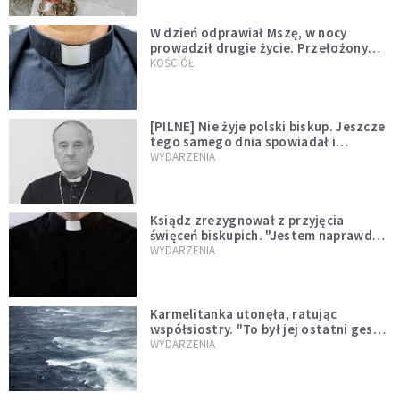
W dzień odprawiał Mszę, w nocy
prowadził drugie życie. Przełożony
kazał mu opuścić zakon
KOŚCIÓŁ
[PILNE] Nie żyje polski biskup. Jeszcze
tego samego dnia spowiadał i
sprawował Mszę świętą
WYDARZENIA
Ksiądz zrezygnował z przyjęcia
święceń biskupich. "Jestem naprawdę
niegodny"
WYDARZENIA
Karmelitanka utonęła, ratując
współsiostry. "To był jej ostatni gest
miłości"
WYDARZENIA