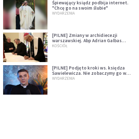
Śpiewający ksiądz podbija internet.
"Chcę go na swoim ślubie"
WYDARZENIA
[PILNE] Zmiany w archidiecezji
warszawskiej. Abp Adrian Galbas
wręczył dekrety nowym proboszczom
KOŚCIÓŁ
[PILNE] Podjęto kroki ws. księdza
Sawielewicza. Nie zobaczymy go w
mediach
WYDARZENIA