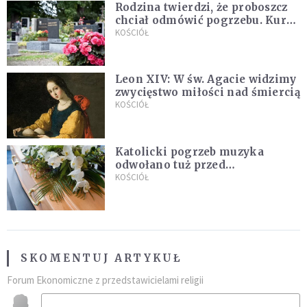
Rodzina twierdzi, że proboszcz
chciał odmówić pogrzebu. Kuria
zapowiada wyjaśnienia
KOŚCIÓŁ
Leon XIV: W św. Agacie widzimy
zwycięstwo miłości nad śmiercią
KOŚCIÓŁ
Katolicki pogrzeb muzyka
odwołano tuż przed
uroczystością. Powodem była
KOŚCIÓŁ
przynależność do masonerii
SKOMENTUJ ARTYKUŁ
Forum Ekonomiczne z przedstawicielami religii