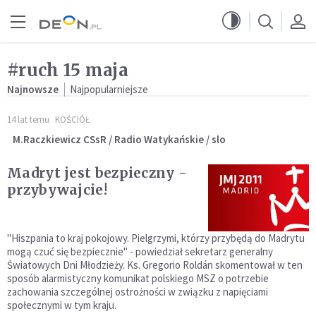
Przejdź do menu głównego
Przejdź do treści
#ruch 15 maja
Najnowsze
Najpopularniejsze
14 lat temu
KOŚCIÓŁ
M.Raczkiewicz CSsR / Radio Watykańskie / slo
Madryt jest bezpieczny -
przybywajcie!
"Hiszpania to kraj pokojowy. Pielgrzymi, którzy przybędą do Madrytu
mogą czuć się bezpiecznie" - powiedział sekretarz generalny
Światowych Dni Młodzieży. Ks. Gregorio Roldán skomentował w ten
sposób alarmistyczny komunikat polskiego MSZ o potrzebie
zachowania szczególnej ostrożności w związku z napięciami
społecznymi w tym kraju.