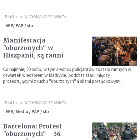
15 lat temu
WIADOMOŚCI ZE ŚWIATA
AFP/ PAP / slo
Manifestacja
"oburzonych" w
Hiszpanii, są ranni
Co najmniej 20 osób, w tym siedmiu policjantów zostało rannych w
czwartek wieczorem w Madrycie, podczas starć między
protestującymi z ruchu "oburzonych" a siłami porządkowymi.
15 lat temu
WIADOMOŚCI ZE ŚWIATA
EFE/ Media / PAP / slo
Barcelona: Protest
"oburzonych" - 36