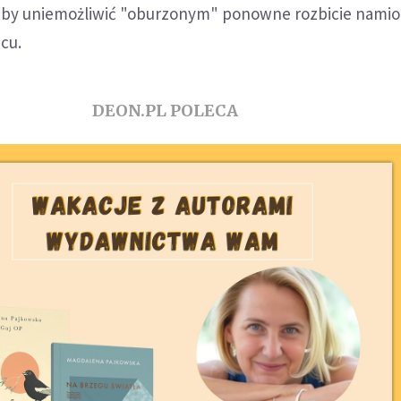
l, by uniemożliwić "oburzonym" ponowne rozbicie namio
acu.
DEON.PL POLECA