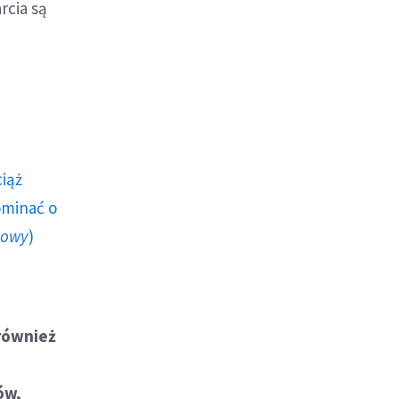
rcia są
ciąż
ominać o
howy
)
 również
"
ów,