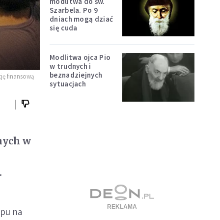
modlitwa do św.
Szarbela. Po 9
dniach mogą dziać
się cuda
Modlitwa ojca Pio
w trudnych i
beznadziejnych
cję finansową
sytuacjach
nnych w
.
ępu na