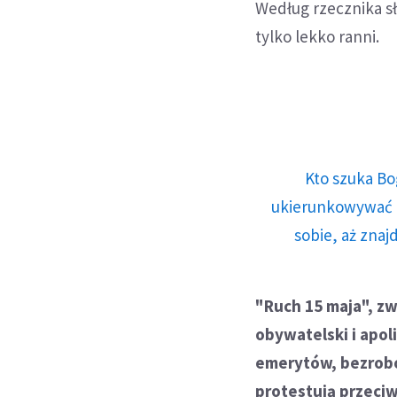
Według rzecznika sł
tylko lekko ranni.
Kto szuka Bo
ukierunkowywać n
sobie, aż znaj
"Ruch 15 maja", zw
obywatelski i apol
emerytów, bezrobo
protestują przeci