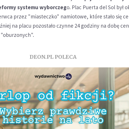
reformy systemu wyborczeg
o. Plac Puerta del Sol był
zerwca przez "miasteczko" namiotowe, które stało się c
óźniej na placu pozostało czynne 24 godziny na dobę ce
 "oburzonych".
DEON.PL POLECA