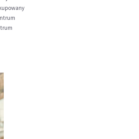
 okupowany
entrum
ntrum