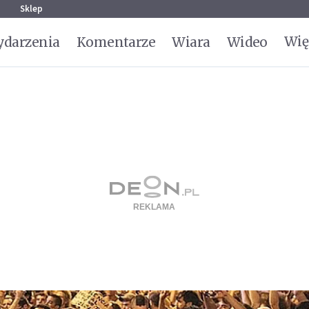
g
Sklep
Wię
darzenia
Komentarze
Wiara
Wideo