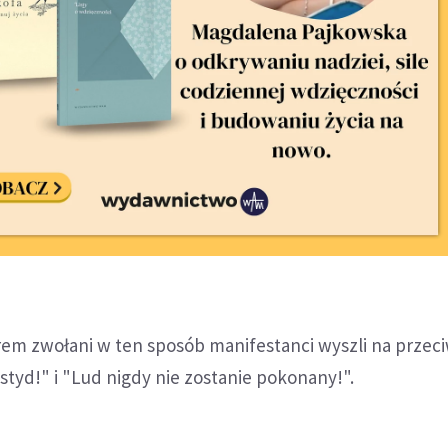
m zwołani w ten sposób manifestanci wyszli na przeciw
tyd!" i "Lud nigdy nie zostanie pokonany!".