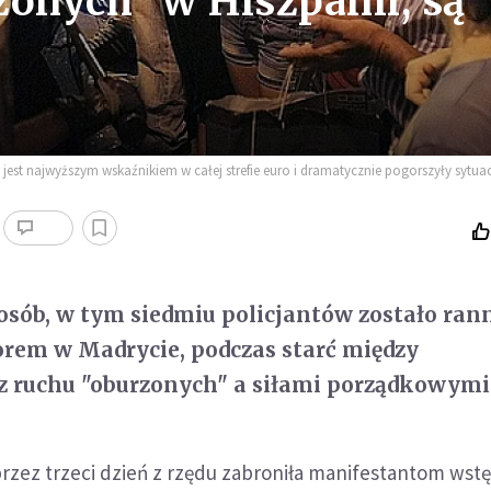
zonych" w Hiszpanii, są
o jest najwyższym wskaźnikiem w całej strefie euro i dramatycznie pogorszyły sytua
osób, w tym siedmiu policjantów zostało ra
rem w Madrycie, podczas starć między
z ruchu "oburzonych" a siłami porządkowymi
przez trzeci dzień z rzędu zabroniła manifestantom wst