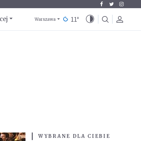
11
°
cej
Warszawa
WYBRANE DLA CIEBIE