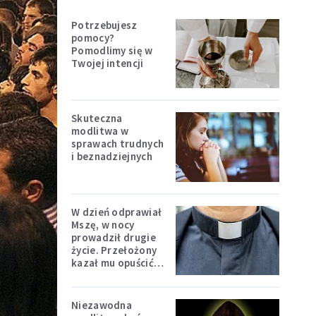
Potrzebujesz
pomocy?
Pomodlimy się w
Twojej intencji
Skuteczna
modlitwa w
sprawach trudnych
i beznadziejnych
W dzień odprawiał
Mszę, w nocy
prowadził drugie
życie. Przełożony
kazał mu opuścić
zakon
Niezawodna