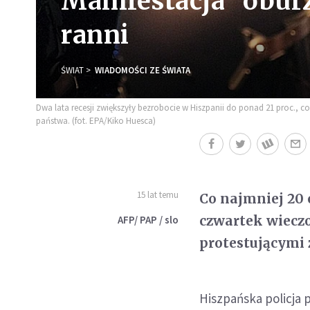
Manifestacja "obur
ranni
ŚWIAT
WIADOMOŚCI ZE ŚWIATA
Dwa lata recesji zwiększyły bezrobocie w Hiszpanii do ponad 21 proc., c
państwa. (fot. EPA/Kiko Huesca)
15 lat temu
Co najmniej 20 
czwartek wieczo
AFP/ PAP / slo
protestującymi 
Hiszpańska policja 