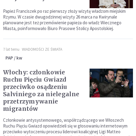
Papież Franciszek po raz pierwszy złoży wizytę władzom miejskim
Rzymu. W czasie dwugodzinnej wizyty 26 marca na Kwirynale
planowane jest też przemówienie papieża do władz Wiecznego
Miasta, poinformowało Biuro Prasowe Stolicy Apostolskiej.
7 lat temu
WIADOMOŚCI ZE ŚWIATA
PAP / kw
Włochy: członkowie
Ruchu Pięciu Gwiazd
przeciwko osądzeniu
Salviniego za nielegalne
przetrzymywanie
migrantów
Członkowie antysystemowego, współrządzącego we Włoszech
Ruchu Pięciu Gwiazd opowiedzieli się w głosowaniu internetowym
przeciwko wytoczeniu procesu liderowi koalicyjnej Ligi Matteo