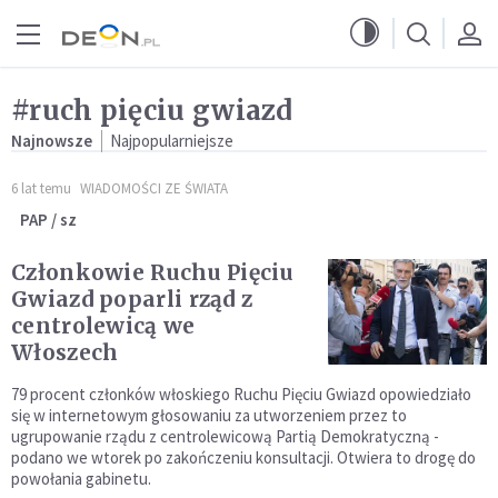
Przejdź do menu głównego
Przejdź do treści
#ruch pięciu gwiazd
Najnowsze
Najpopularniejsze
6 lat temu
WIADOMOŚCI ZE ŚWIATA
PAP / sz
Członkowie Ruchu Pięciu
Gwiazd poparli rząd z
centrolewicą we
Włoszech
79 procent członków włoskiego Ruchu Pięciu Gwiazd opowiedziało
się w internetowym głosowaniu za utworzeniem przez to
ugrupowanie rządu z centrolewicową Partią Demokratyczną -
podano we wtorek po zakończeniu konsultacji. Otwiera to drogę do
powołania gabinetu.