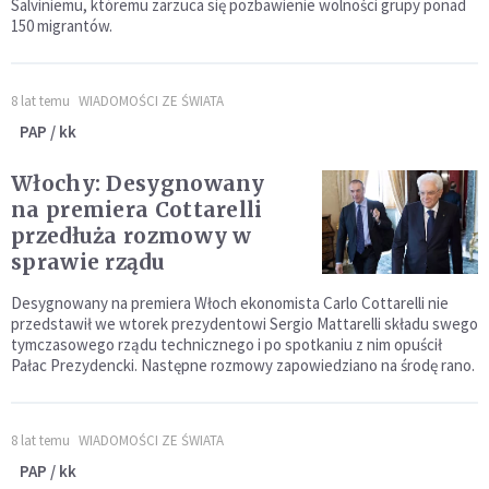
Salviniemu, któremu zarzuca się pozbawienie wolności grupy ponad
150 migrantów.
8 lat temu
WIADOMOŚCI ZE ŚWIATA
PAP / kk
Włochy: Desygnowany
na premiera Cottarelli
przedłuża rozmowy w
sprawie rządu
Desygnowany na premiera Włoch ekonomista Carlo Cottarelli nie
przedstawił we wtorek prezydentowi Sergio Mattarelli składu swego
tymczasowego rządu technicznego i po spotkaniu z nim opuścił
Pałac Prezydencki. Następne rozmowy zapowiedziano na środę rano.
8 lat temu
WIADOMOŚCI ZE ŚWIATA
PAP / kk