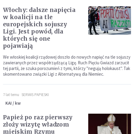
Włochy: dalsze napięcia
w koalicji na tle
europejskich sojuszy
Ligi. Jest powód, dla
których się one
pojawiają
We włoskiej koalicji rządowej doszło do nowych napięć na tle sojuszy
zawieranych przez współrządzącą Ligę. Ruch Pięciu Gwiazd zarzucił
tej partii, że szuka porozumień z tymi, którzy "negują holokaust". Tak
skomentowano związki Ligi z Alternatywą dla Niemiec.
7 lat temu
SERWIS PAPIESKI
KAI / kw
Papież po raz pierwszy
złoży wizytę władzom
miejskim Rzymu