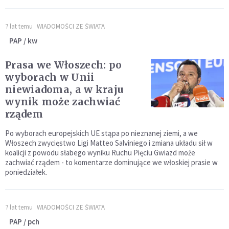
7 lat temu
WIADOMOŚCI ZE ŚWIATA
PAP / kw
Prasa we Włoszech: po
wyborach w Unii
niewiadoma, a w kraju
wynik może zachwiać
rządem
Po wyborach europejskich UE stąpa po nieznanej ziemi, a we
Włoszech zwycięstwo Ligi Matteo Salviniego i zmiana układu sił w
koalicji z powodu słabego wyniku Ruchu Pięciu Gwiazd może
zachwiać rządem - to komentarze dominujące we włoskiej prasie w
poniedziałek.
7 lat temu
WIADOMOŚCI ZE ŚWIATA
PAP / pch