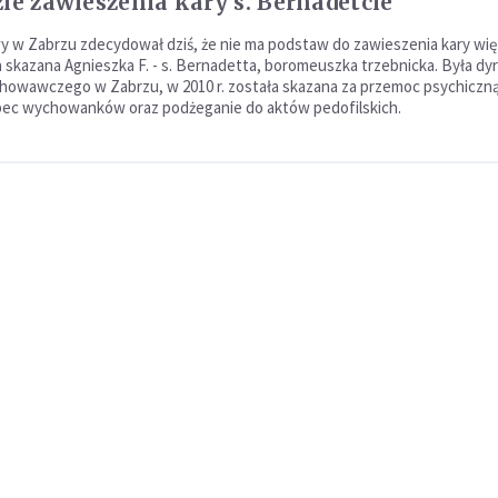
zie zawieszenia kary s. Bernadetcie
 w Zabrzu zdecydował dziś, że nie ma podstaw do zawieszenia kary więz
a skazana Agnieszka F. - s. Bernadetta, boromeuszka trzebnicka. Była dy
owawczego w Zabrzu, w 2010 r. została skazana za przemoc psychiczną
bec wychowanków oraz podżeganie do aktów pedofilskich.