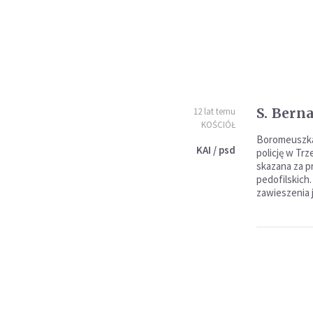
S. Bern
12 lat temu
KOŚCIÓŁ
Boromeuszka 
KAI / psd
policję w Tr
skazana za 
pedofilskich
zawieszenia j