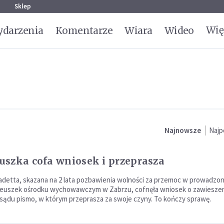
g
Sklep
Wię
darzenia
Komentarze
Wiara
Wideo
Najnowsze
Najp
szka cofa wniosek i przeprasza
adetta, skazana na 2 lata pozbawienia wolności za przemoc w prowadzo
euszek ośrodku wychowawczym w Zabrzu, cofnęła wniosek o zawieszeni
 sądu pismo, w którym przeprasza za swoje czyny. To kończy sprawę.