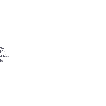
zez
0 r.
 aktów
do