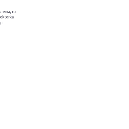
ienia, na
rektorka
 i