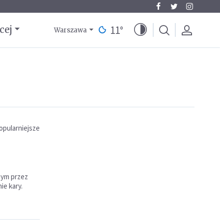
11
°
cej
Warszawa
opularniejsze
nym przez
e kary.