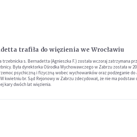
adetta trafiła do więzienia we Wrocławiu
trzebnicka s. Bernadetta (Agnieszka F.) została wczoraj zatrzymana pr
zebnicy. Była dyrektorka Ośrodka Wychowawczego w Zabrzu została w 201
przemoc psychiczną i fizyczną wobec wychowanków oraz podżeganie do
. W kwietniu br. Sąd Rejonowy w Zabrzu zdecydował, że nie ma podstaw 
ej kary dwóch lat więzienia.