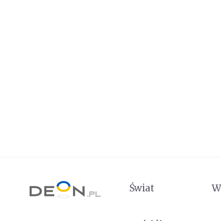
Świat
W