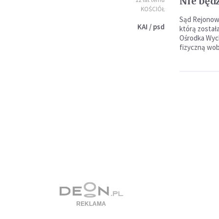
Nie będ
KOŚCIÓŁ
Sąd Rejonowy
KAI / psd
którą został
Ośrodka Wych
fizyczną wo