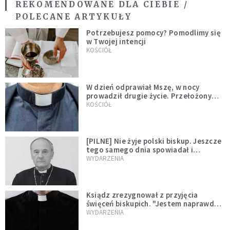
REKOMENDOWANE DLA CIEBIE /
POLECANE ARTYKUŁY
Potrzebujesz pomocy? Pomodlimy się
w Twojej intencji
KOŚCIÓŁ
W dzień odprawiał Mszę, w nocy
prowadził drugie życie. Przełożony
kazał mu opuścić zakon
KOŚCIÓŁ
[PILNE] Nie żyje polski biskup. Jeszcze
tego samego dnia spowiadał i
sprawował Mszę świętą
WYDARZENIA
Ksiądz zrezygnował z przyjęcia
święceń biskupich. "Jestem naprawdę
niegodny"
WYDARZENIA