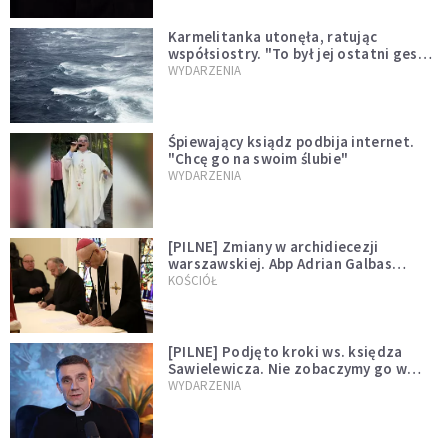
Karmelitanka utonęła, ratując
współsiostry. "To był jej ostatni gest
miłości"
WYDARZENIA
Śpiewający ksiądz podbija internet.
"Chcę go na swoim ślubie"
WYDARZENIA
[PILNE] Zmiany w archidiecezji
warszawskiej. Abp Adrian Galbas
wręczył dekrety nowym proboszczom
KOŚCIÓŁ
[PILNE] Podjęto kroki ws. księdza
Sawielewicza. Nie zobaczymy go w
mediach
WYDARZENIA