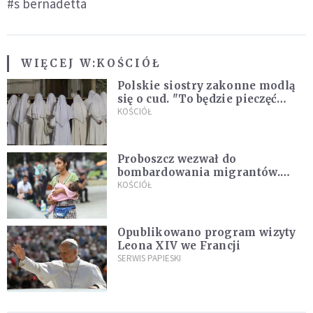
#s bernadetta
WIĘCEJ W:
KOŚCIÓŁ
Polskie siostry zakonne modlą
się o cud. "To będzie pieczęć
Pana Boga dla naszej wiary"
KOŚCIÓŁ
Proboszcz wezwał do
bombardowania migrantów.
"Masowy ogień przeciwko
KOŚCIÓŁ
najeźdźcom!"
Opublikowano program wizyty
Leona XIV we Francji
SERWIS PAPIESKI