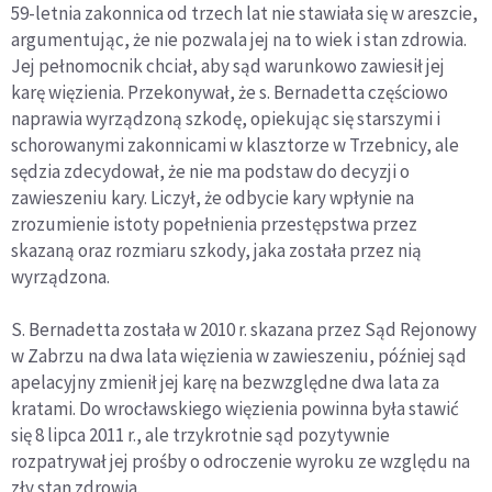
59-letnia zakonnica od trzech lat nie stawiała się w areszcie,
argumentując, że nie pozwala jej na to wiek i stan zdrowia.
Jej pełnomocnik chciał, aby sąd warunkowo zawiesił jej
karę więzienia. Przekonywał, że s. Bernadetta częściowo
naprawia wyrządzoną szkodę, opiekując się starszymi i
schorowanymi zakonnicami w klasztorze w Trzebnicy, ale
sędzia zdecydował, że nie ma podstaw do decyzji o
zawieszeniu kary. Liczył, że odbycie kary wpłynie na
zrozumienie istoty popełnienia przestępstwa przez
skazaną oraz rozmiaru szkody, jaka została przez nią
wyrządzona.
S. Bernadetta została w 2010 r. skazana przez Sąd Rejonowy
w Zabrzu na dwa lata więzienia w zawieszeniu, później sąd
apelacyjny zmienił jej karę na bezwzględne dwa lata za
kratami. Do wrocławskiego więzienia powinna była stawić
się 8 lipca 2011 r., ale trzykrotnie sąd pozytywnie
rozpatrywał jej prośby o odroczenie wyroku ze względu na
zły stan zdrowia.