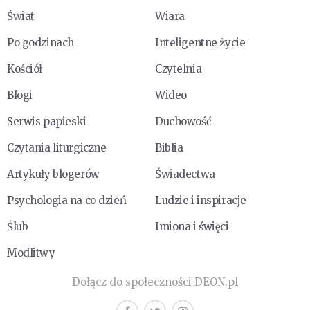
Świat
Wiara
Po godzinach
Inteligentne życie
Kościół
Czytelnia
Blogi
Wideo
Serwis papieski
Duchowość
Czytania liturgiczne
Biblia
Artykuły blogerów
Świadectwa
Psychologia na co dzień
Ludzie i inspiracje
Ślub
Imiona i święci
Modlitwy
Dołącz do społeczności DEON.pl