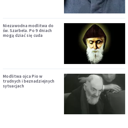
Niezawodna modlitwa do
św. Szarbela. Po 9 dniach
mogą dziać się cuda
Modlitwa ojca Pio w
trudnych i beznadziejnych
sytuacjach