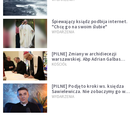
Śpiewający ksiądz podbija internet.
"Chcę go na swoim ślubie"
WYDARZENIA
[PILNE] Zmiany w archidiecezji
warszawskiej. Abp Adrian Galbas
wręczył dekrety nowym proboszczom
KOŚCIÓŁ
[PILNE] Podjęto kroki ws. księdza
Sawielewicza. Nie zobaczymy go w
mediach
WYDARZENIA