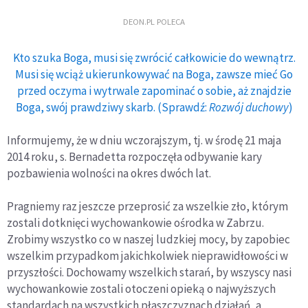
DEON.PL POLECA
Kto szuka Boga, musi się zwrócić całkowicie do wewnątrz.
Musi się wciąż ukierunkowywać na Boga, zawsze mieć Go
przed oczyma i wytrwale zapominać o sobie, aż znajdzie
Boga, swój prawdziwy skarb. (Sprawdź:
Rozwój duchowy
)
Informujemy, że w dniu wczorajszym, tj. w środę 21 maja
2014 roku, s. Bernadetta rozpoczęła odbywanie kary
pozbawienia wolności na okres dwóch lat.
Pragniemy raz jeszcze przeprosić za wszelkie zło, którym
zostali dotknięci wychowankowie ośrodka w Zabrzu.
Zrobimy wszystko co w naszej ludzkiej mocy, by zapobiec
wszelkim przypadkom jakichkolwiek nieprawidłowości w
przyszłości. Dochowamy wszelkich starań, by wszyscy nasi
wychowankowie zostali otoczeni opieką o najwyższych
standardach na wszystkich płaszczyznach działań, a