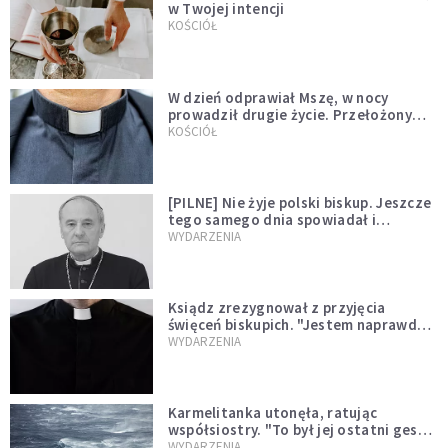
w Twojej intencji
KOŚCIÓŁ
W dzień odprawiał Mszę, w nocy
prowadził drugie życie. Przełożony
kazał mu opuścić zakon
KOŚCIÓŁ
[PILNE] Nie żyje polski biskup. Jeszcze
tego samego dnia spowiadał i
sprawował Mszę świętą
WYDARZENIA
Ksiądz zrezygnował z przyjęcia
święceń biskupich. "Jestem naprawdę
niegodny"
WYDARZENIA
Karmelitanka utonęła, ratując
współsiostry. "To był jej ostatni gest
miłości"
WYDARZENIA