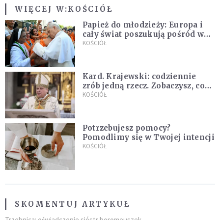
WIĘCEJ W:
KOŚCIÓŁ
Papież do młodzieży: Europa i
cały świat poszukują pośród was
nowych świętych
KOŚCIÓŁ
Kard. Krajewski: codziennie
zrób jedną rzecz. Zobaczysz, co
stanie się z twoim życiem
KOŚCIÓŁ
Potrzebujesz pomocy?
Pomodlimy się w Twojej intencji
KOŚCIÓŁ
SKOMENTUJ ARTYKUŁ
Trzebnica: oświadczenie sióstr boromeuszek