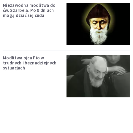
Niezawodna modlitwa do
św. Szarbela. Po 9 dniach
mogą dziać się cuda
Modlitwa ojca Pio w
trudnych i beznadziejnych
sytuacjach