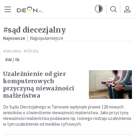
Przejdź do menu głównego
Przejdź do treści
#sąd diecezjalny
Najnowsze
Najpopularniejsze
4 lata temu
KOŚCIÓŁ
KAI / tk
Uzależnienie od gier
komputerowych
przyczyną nieważności
małżeństwa
Do Sądu Diecezjalnego w Tarnowie wpłynęło prawie 120 nowych
wniosków o stwierdzenie nieważności małżeństwa. Jako przyczynę
nieważności małżeństwa podawano np. rożnego rodzaju uzależnienia
w tym uzależnienie od mediów cyfrowych.