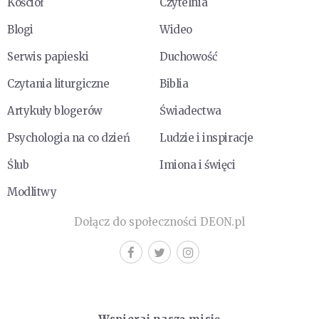
Kościół
Czytelnia
Blogi
Wideo
Serwis papieski
Duchowość
Czytania liturgiczne
Biblia
Artykuły blogerów
Świadectwa
Psychologia na co dzień
Ludzie i inspiracje
Ślub
Imiona i święci
Modlitwy
Dołącz do społeczności DEON.pl