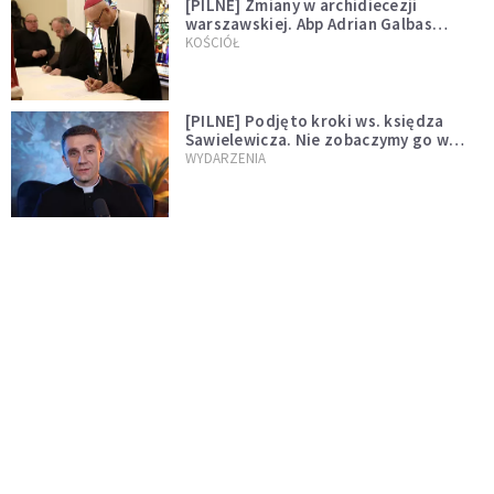
[PILNE] Zmiany w archidiecezji
warszawskiej. Abp Adrian Galbas
wręczył dekrety nowym proboszczom
KOŚCIÓŁ
[PILNE] Podjęto kroki ws. księdza
Sawielewicza. Nie zobaczymy go w
mediach
WYDARZENIA