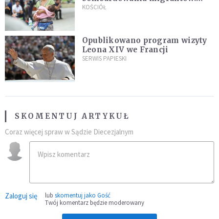
"Masowy ogień przeciwko
KOŚCIÓŁ
najeźdźcom!"
Opublikowano program wizyty
Leona XIV we Francji
SERWIS PAPIESKI
SKOMENTUJ ARTYKUŁ
Coraz więcej spraw w Sądzie Diecezjalnym
Zaloguj się
lub
skomentuj jako Gość
Twój komentarz będzie moderowany