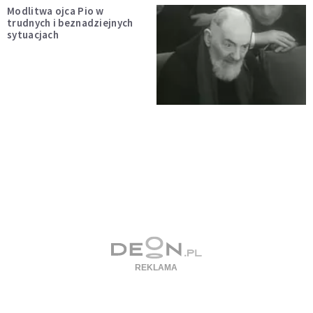
Modlitwa ojca Pio w
trudnych i beznadziejnych
sytuacjach