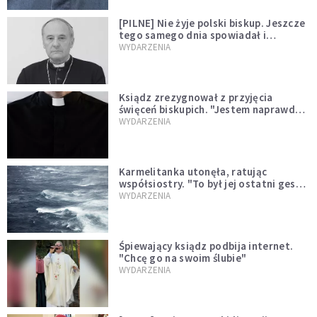
[PILNE] Nie żyje polski biskup. Jeszcze
tego samego dnia spowiadał i
sprawował Mszę świętą
WYDARZENIA
Ksiądz zrezygnował z przyjęcia
święceń biskupich. "Jestem naprawdę
niegodny"
WYDARZENIA
Karmelitanka utonęła, ratując
współsiostry. "To był jej ostatni gest
miłości"
WYDARZENIA
Śpiewający ksiądz podbija internet.
"Chcę go na swoim ślubie"
WYDARZENIA