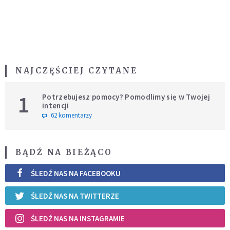
NAJCZĘŚCIEJ CZYTANE
1
Potrzebujesz pomocy? Pomodlimy się w Twojej
intencji
62 komentarzy
BĄDŹ NA BIEŻĄCO
ŚLEDŹ NAS NA FACEBOOKU
ŚLEDŹ NAS NA TWITTERZE
ŚLEDŹ NAS NA INSTAGRAMIE