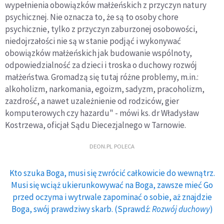
wypełnienia obowiązków małżeńskich z przyczyn natury
psychicznej. Nie oznacza to, że są to osoby chore
psychicznie, tylko z przyczyn zaburzonej osobowości,
niedojrzałości nie są w stanie podjąć i wykonywać
obowiązków małżeńskich jak budowanie wspólnoty,
odpowiedzialność za dzieci i troska o duchowy rozwój
małżeństwa. Gromadzą się tutaj różne problemy, m.in.:
alkoholizm, narkomania, egoizm, sadyzm, pracoholizm,
zazdrość, a nawet uzależnienie od rodziców, gier
komputerowych czy hazardu" - mówi ks. dr Władysław
Kostrzewa, oficjał Sądu Diecezjalnego w Tarnowie.
DEON.PL POLECA
Kto szuka Boga, musi się zwrócić całkowicie do wewnątrz.
Musi się wciąż ukierunkowywać na Boga, zawsze mieć Go
przed oczyma i wytrwale zapominać o sobie, aż znajdzie
Boga, swój prawdziwy skarb. (Sprawdź:
Rozwój duchowy
)