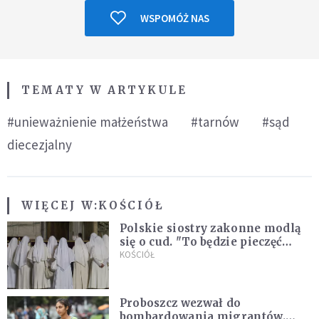
WSPOMÓŻ NAS
TEMATY W ARTYKULE
#unieważnienie małżeństwa
#tarnów
#sąd
diecezjalny
WIĘCEJ W:
KOŚCIÓŁ
Polskie siostry zakonne modlą
się o cud. "To będzie pieczęć
Pana Boga dla naszej wiary"
KOŚCIÓŁ
Proboszcz wezwał do
bombardowania migrantów.