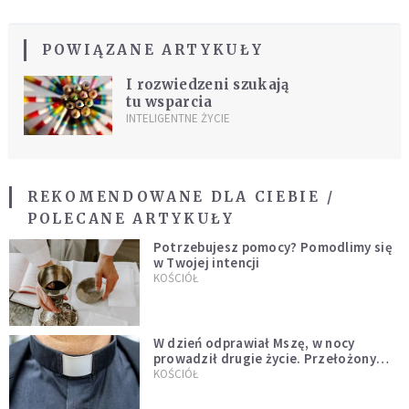
POWIĄZANE ARTYKUŁY
I rozwiedzeni szukają
tu wsparcia
INTELIGENTNE ŻYCIE
REKOMENDOWANE DLA CIEBIE /
POLECANE ARTYKUŁY
Potrzebujesz pomocy? Pomodlimy się
w Twojej intencji
KOŚCIÓŁ
W dzień odprawiał Mszę, w nocy
prowadził drugie życie. Przełożony
kazał mu opuścić zakon
KOŚCIÓŁ