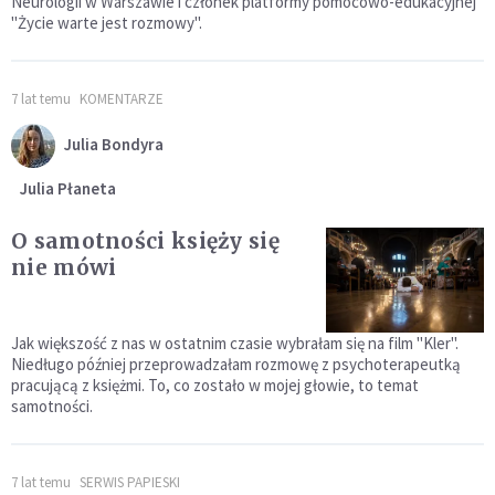
Neurologii w Warszawie i członek platformy pomocowo-edukacyjnej
"Życie warte jest rozmowy".
7 lat temu
KOMENTARZE
Julia Bondyra
Julia Płaneta
O samotności księży się
nie mówi
Jak większość z nas w ostatnim czasie wybrałam się na film "Kler".
Niedługo później przeprowadzałam rozmowę z psychoterapeutką
pracującą z księżmi. To, co zostało w mojej głowie, to temat
samotności.
7 lat temu
SERWIS PAPIESKI