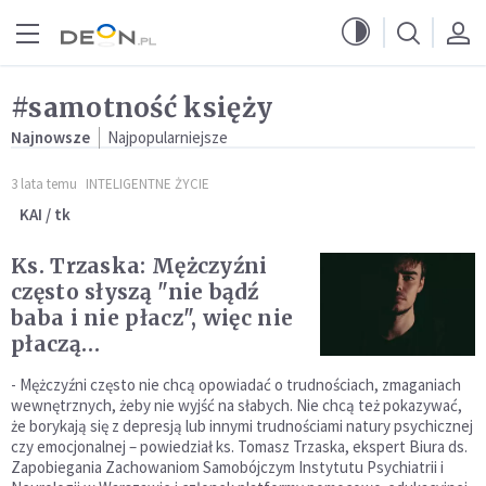
Przejdź do menu głównego
Przejdź do treści
#samotność księży
Najnowsze
Najpopularniejsze
3 lata temu
INTELIGENTNE ŻYCIE
KAI / tk
Ks. Trzaska: Mężczyźni
często słyszą "nie bądź
baba i nie płacz", więc nie
płaczą…
- Mężczyźni często nie chcą opowiadać o trudnościach, zmaganiach
wewnętrznych, żeby nie wyjść na słabych. Nie chcą też pokazywać,
że borykają się z depresją lub innymi trudnościami natury psychicznej
czy emocjonalnej – powiedział ks. Tomasz Trzaska, ekspert Biura ds.
Zapobiegania Zachowaniom Samobójczym Instytutu Psychiatrii i