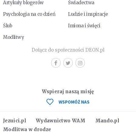
Artykuły blogerów
Świadectwa
Psychologia na co dzień
Ludzie i inspiracje
Ślub
Imiona i święci
Modlitwy
Dołącz do społeczności DEON.pl
Wspieraj naszą misję
WSPOMÓŻ NAS
Jezuici.pl
Wydawnictwo WAM
Mando.pl
Modlitwa w drodze