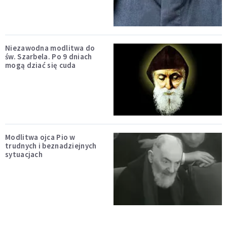
Niezawodna modlitwa do
św. Szarbela. Po 9 dniach
mogą dziać się cuda
Modlitwa ojca Pio w
trudnych i beznadziejnych
sytuacjach