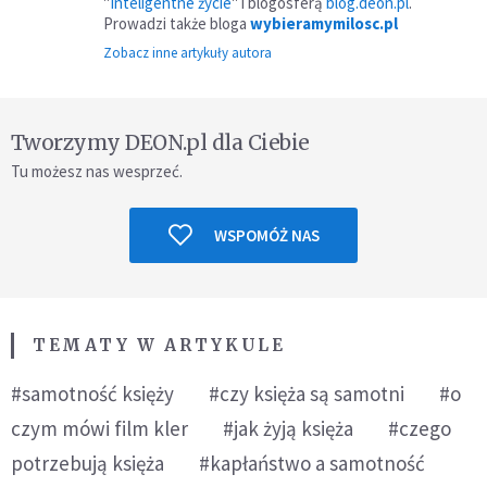
"
Inteligentne życie
" i blogosferą
blog.deon.pl
.
Prowadzi także bloga
wybieramymilosc.pl
Zobacz inne artykuły autora
Tworzymy DEON.pl dla Ciebie
Tu możesz nas wesprzeć.
WSPOMÓŻ NAS
TEMATY W ARTYKULE
#samotność księży
#czy księża są samotni
#o
czym mówi film kler
#jak żyją księża
#czego
potrzebują księża
#kapłaństwo a samotność