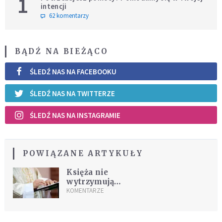
1
intencji
62 komentarzy
BĄDŹ NA BIEŻĄCO
ŚLEDŹ NAS NA FACEBOOKU
ŚLEDŹ NAS NA TWITTERZE
ŚLEDŹ NAS NA INSTAGRAMIE
POWIĄZANE ARTYKUŁY
Księża nie
wytrzymują
napięcia?
KOMENTARZE