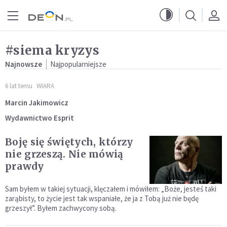
Przejdź do menu głównego
Przejdź do treści
#siema kryzys
Najnowsze
Najpopularniejsze
6 lat temu
WIARA
Marcin Jakimowicz
Wydawnictwo Esprit
Boję się świętych, którzy
nie grzeszą. Nie mówią
prawdy
Sam byłem w takiej sytuacji, klęczałem i mówiłem: „Boże, jesteś taki
zarąbisty, to życie jest tak wspaniałe, że ja z Tobą już nie będę
grzeszył”. Byłem zachwycony sobą.