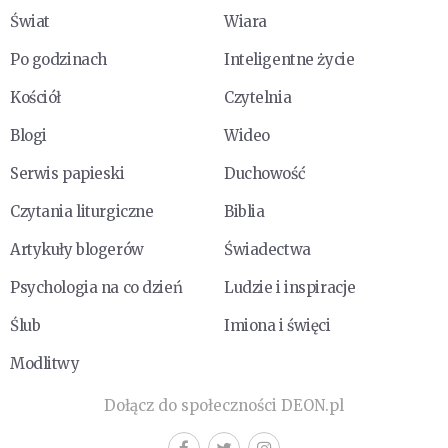
Świat
Wiara
Po godzinach
Inteligentne życie
Kościół
Czytelnia
Blogi
Wideo
Serwis papieski
Duchowość
Czytania liturgiczne
Biblia
Artykuły blogerów
Świadectwa
Psychologia na co dzień
Ludzie i inspiracje
Ślub
Imiona i święci
Modlitwy
Dołącz do społeczności DEON.pl