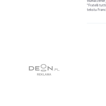
tłumaczenie 
"Fratelli tut
tekstu Franc