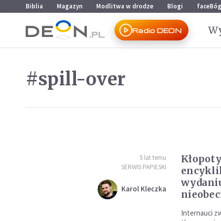
Przejdź do menu głównego
Przejdź do treści
Biblia
Magazyn
Modlitwa w drodze
Blogi
faceBó
Wy
Radio DEON
#spill-over
Kłopoty
5 lat temu
SERWIS PAPIESKI
encykli
wydaniu
Karol Kleczka
nieobec
Internauci z