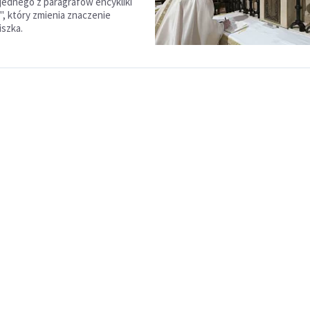
jednego z paragrafów encykliki
ti", który zmienia znaczenie
iszka.