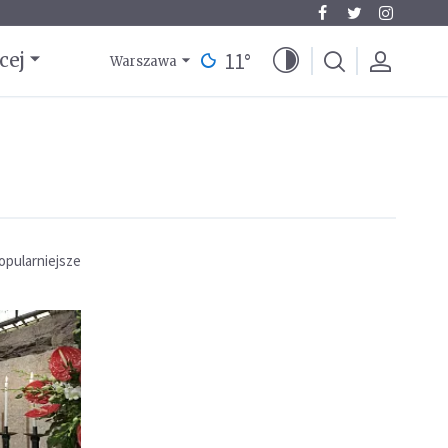
11
°
cej
Warszawa
opularniejsze