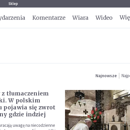
g
Sklep
Wię
darzenia
Komentarze
Wiara
Wideo
Najnowsze
Najp
 z tłumaczeniem
ki. W polskim
 pojawia się zwrot
ny gdzie indziej
wracają uwagę na niecodzienne