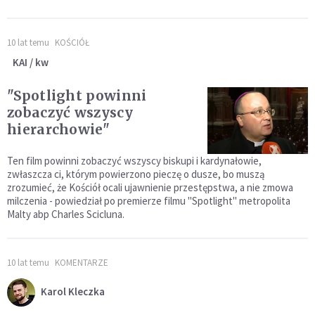
10 lat temu
KOŚCIÓŁ
KAI / kw
"Spotlight powinni
zobaczyć wszyscy
hierarchowie"
Ten film powinni zobaczyć wszyscy biskupi i kardynałowie,
zwłaszcza ci, którym powierzono pieczę o dusze, bo muszą
zrozumieć, że Kościół ocali ujawnienie przestępstwa, a nie zmowa
milczenia - powiedział po premierze filmu "Spotlight" metropolita
Malty abp Charles Scicluna.
10 lat temu
KOMENTARZE
Karol Kleczka