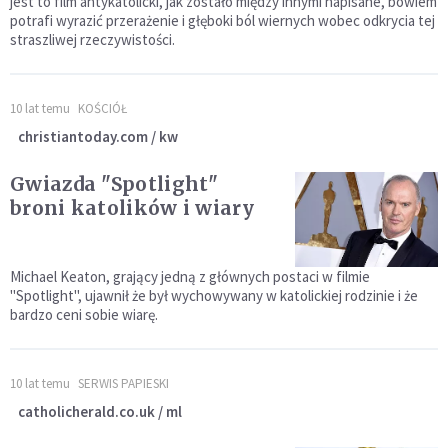
jest to film antykatolicki, jak zostało między innymi napisane, bowiem
potrafi wyrazić przerażenie i głęboki ból wiernych wobec odkrycia tej
straszliwej rzeczywistości.
10 lat temu
KOŚCIÓŁ
christiantoday.com / kw
Gwiazda "Spotlight"
broni katolików i wiary
Michael Keaton, grający jedną z głównych postaci w filmie
"Spotlight", ujawnił że był wychowywany w katolickiej rodzinie i że
bardzo ceni sobie wiarę.
10 lat temu
SERWIS PAPIESKI
catholicherald.co.uk / ml