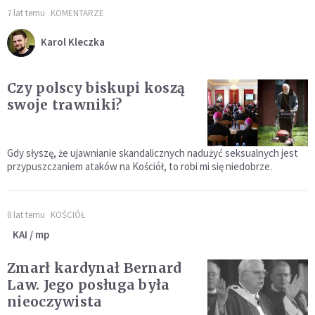
7 lat temu
KOMENTARZE
Karol Kleczka
Czy polscy biskupi koszą
swoje trawniki?
Gdy słyszę, że ujawnianie skandalicznych nadużyć seksualnych jest
przypuszczaniem ataków na Kościół, to robi mi się niedobrze.
8 lat temu
KOŚCIÓŁ
KAI / mp
Zmarł kardynał Bernard
Law. Jego posługa była
nieoczywista