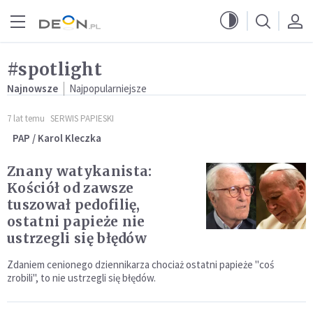
Przejdź do menu głównego
Przejdź do treści
#spotlight
Najnowsze
Najpopularniejsze
7 lat temu
SERWIS PAPIESKI
PAP / Karol Kleczka
Znany watykanista:
Kościół od zawsze
tuszował pedofilię,
ostatni papieże nie
ustrzegli się błędów
Zdaniem cenionego dziennikarza chociaż ostatni papieże "coś
zrobili", to nie ustrzegli się błędów.