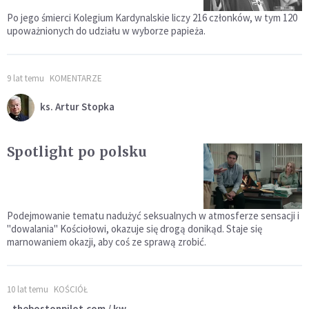
Po jego śmierci Kolegium Kardynalskie liczy 216 członków, w tym 120
upoważnionych do udziału w wyborze papieża.
9 lat temu
KOMENTARZE
ks. Artur Stopka
Spotlight po polsku
Podejmowanie tematu nadużyć seksualnych w atmosferze sensacji i
"dowalania" Kościołowi, okazuje się drogą donikąd. Staje się
marnowaniem okazji, aby coś ze sprawą zrobić.
10 lat temu
KOŚCIÓŁ
thebostonpilot.com / kw