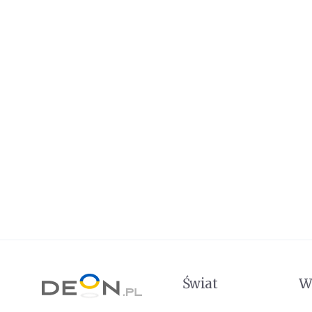
Świat
W