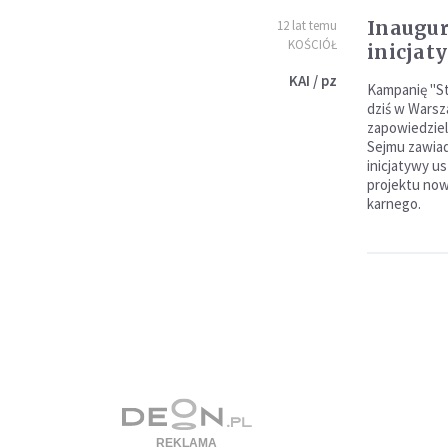
Inaugur
12 lat temu
KOŚCIÓŁ
inicjaty
KAI / pz
Kampanię "St
dziś w Warsz
zapowiedziel
Sejmu zawia
inicjatywy u
projektu nowe
karnego.