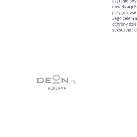
czytanie oby
nowelizacji 
przygotowała 
Jego celem 
ochrony dzie
seksualną i d