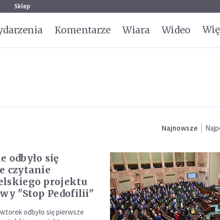
g
Sklep
Wię
darzenia
Komentarze
Wiara
Wideo
Najnowsze
Najp
e odbyło się
e czytanie
lskiego projektu
wy "Stop Pedofilii"
wtorek odbyło się pierwsze