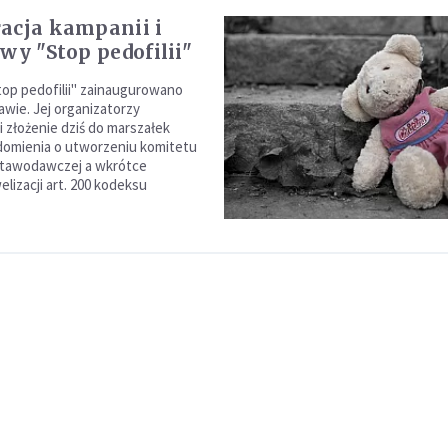
acja kampanii i
wy "Stop pedofilii"
op pedofilii" zainaugurowano
awie. Jej organizatorzy
i złożenie dziś do marszałek
domienia o utworzeniu komitetu
stawodawczej a wkrótce
lizacji art. 200 kodeksu