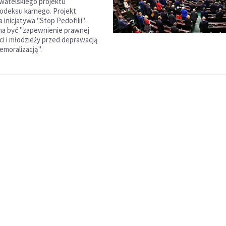
watelskiego projektu
Kodeksu karnego. Projekt
inicjatywa "Stop Pedofilii".
ma być "zapewnienie prawnej
ci i młodzieży przed deprawacją
emoralizacją".