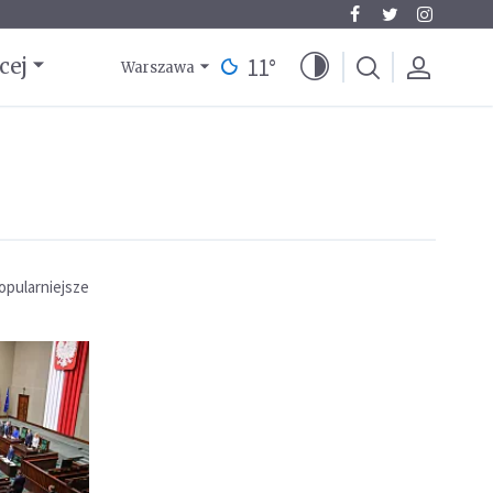
11
°
cej
Warszawa
opularniejsze