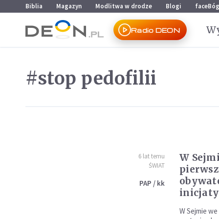
Przejdź do menu głównego
Przejdź do treści
Biblia
Magazyn
Modlitwa w drodze
Blogi
faceBó
Wy
Radio DEON
#stop pedofilii
W Sejmi
6 lat temu
ŚWIAT
pierwsz
obywate
PAP / kk
inicjaty
W Sejmie we 