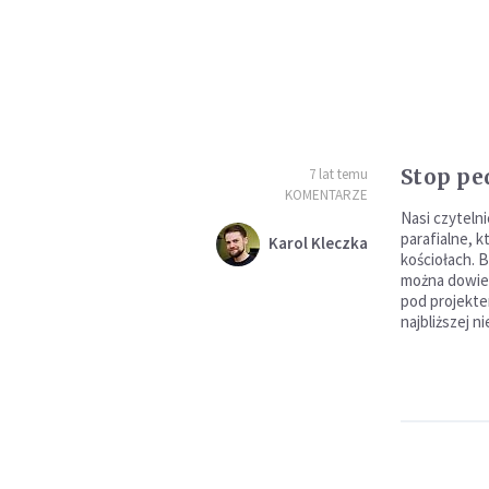
Stop ped
7 lat temu
KOMENTARZE
Nasi czyteln
parafialne, k
Karol Kleczka
kościołach. 
można dowied
pod projekte
najbliższej ni