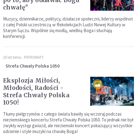
po to, aby oddawać Bogu
chwałę"
Muzycy, dziennikarze, politycy, działacze społeczni, liderzy wspólnot
z całej Polski uczestniczą w Rekolekcjach Ludzi Nowej Kultury w
Starym Sączu. Wspólnie się modlą, wielbią Boga i słuchają
konferencji.
10 lat temu
PATRONATY
Strefa Chwały Polska 1050
Eksplozja Miłości,
Młodości, Radości -
Strefa Chwały Polska
1050!
Tłumy pielgrzymów z całego świata bawiły się wczoraj podczas
nieziemskiego koncertu Strefa Chwały Polska 1050. To jednak nie był
zwykły występ gwiazd, ale nieziemski koncert pokazujący wszystkie
odcienie i style muzyki na chwałę Boga!