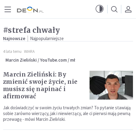
Przejdź do menu głównego
Przejdź do treści
#strefa chwały
Najnowsze
Najpopularniejsze
4 lata temu
WIARA
Marcin Zieliński / YouTube.com / mł
Marcin Zieliński: By
zmienić swoje życie, nie
musisz się napinać i
afirmować
Jak doświadczyć w swoim życiu trwałych zmian? To pytanie stawiają
sobie zarówno wierzący, jak i niewierzący, ale ci pierwsi mają pewną
przewagę - mówi Marcin Zieliński.