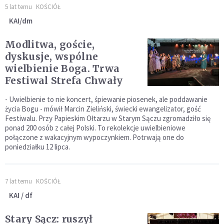
5 lat temu
KOŚCIÓŁ
KAI/dm
Modlitwa, goście,
dyskusje, wspólne
wielbienie Boga. Trwa
Festiwal Strefa Chwały
- Uwielbienie to nie koncert, śpiewanie piosenek, ale poddawanie
życia Bogu - mówił Marcin Zieliński, świecki ewangelizator, gość
Festiwalu. Przy Papieskim Ołtarzu w Starym Sączu zgromadziło się
ponad 200 osób z całej Polski. To rekolekcje uwielbieniowe
połączone z wakacyjnym wypoczynkiem. Potrwają one do
poniedziałku 12 lipca.
7 lat temu
KOŚCIÓŁ
KAI / df
Stary Sącz: ruszył