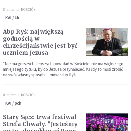
8 lat temu
KOŚCIÓŁ
KAI / kk
Abp Ryś: największą
godnością w
chrześcijaństwie jest być
uczniem Jezusa
"Nie ma gorszych, lepszych powołań w Kościele, nie ma większego,
mniejszego tytułu, by do Jezusa przynależeć. Każdy to musi zrobić
na swój własny sposób" - mówił abp Ryś.
8 lat temu
KOŚCIÓŁ
KAI / pch
Stary Sącz: trwa festiwal
Strefa Chwały. "Jesteśmy