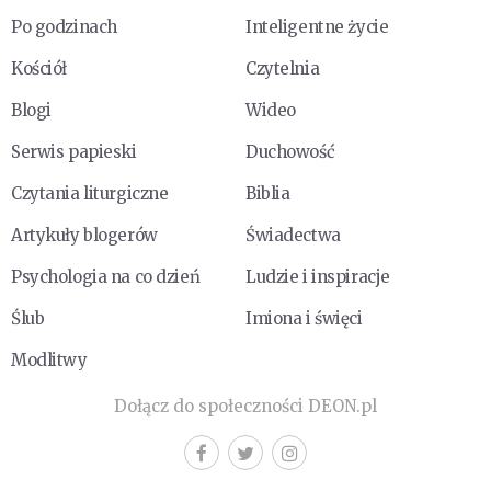
Po godzinach
Inteligentne życie
Kościół
Czytelnia
Blogi
Wideo
Serwis papieski
Duchowość
Czytania liturgiczne
Biblia
Artykuły blogerów
Świadectwa
Psychologia na co dzień
Ludzie i inspiracje
Ślub
Imiona i święci
Modlitwy
Dołącz do społeczności DEON.pl