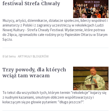
festiwal Strefa Chwały
Muzycy, artyści, dziennikarze, działacze społeczni, liderzy wspólnot i
animatorzy z Polski i z zagranicy uczestniczą w rekolekcjach Ludzi
Nowej Kultury - Strefa Chwały Festiwal. Wydarzenie, które potrwa
do 2 lipca, zgromadziło całe rodziny przy Papieskim Ołtarzu w Starym
Sączu.
8 lat temu
ARTYKUŁY BLOGERÓW
Trzy powody, dla których
wciąż tam wracam
To tekst dla wszystkich tych, którym termin "rekolekcje" kojarzy się
z nudnymi kazaniami, smutnym obliczem współtowarzyszy i
kołaczącym się po głowie pytaniem: "długo jeszcze?".