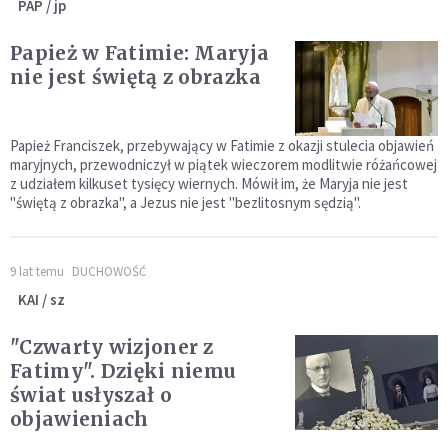
PAP / jp
Papież w Fatimie: Maryja
nie jest świętą z obrazka
Papież Franciszek, przebywający w Fatimie z okazji stulecia objawień
maryjnych, przewodniczył w piątek wieczorem modlitwie różańcowej
z udziałem kilkuset tysięcy wiernych. Mówił im, że Maryja nie jest
"świętą z obrazka", a Jezus nie jest "bezlitosnym sędzią".
9 lat temu
DUCHOWOŚĆ
KAI / sz
"Czwarty wizjoner z
Fatimy". Dzięki niemu
świat usłyszał o
objawieniach