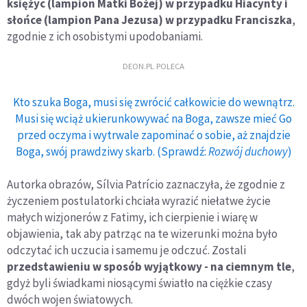
księżyc (lampion Matki Bożej) w przypadku Hiacynty i
słońce (lampion Pana Jezusa) w przypadku Franciszka
,
zgodnie z ich osobistymi upodobaniami.
DEON.PL POLECA
Kto szuka Boga, musi się zwrócić całkowicie do wewnątrz.
Musi się wciąż ukierunkowywać na Boga, zawsze mieć Go
przed oczyma i wytrwale zapominać o sobie, aż znajdzie
Boga, swój prawdziwy skarb. (Sprawdź:
Rozwój duchowy
)
Autorka obrazów, Sílvia Patrício zaznaczyła, że zgodnie z
życzeniem postulatorki chciała wyrazić niełatwe życie
małych wizjonerów z Fatimy, ich cierpienie i wiarę w
objawienia, tak aby patrząc na te wizerunki można było
odczytać ich uczucia i samemu je odczuć. Zostali
przedstawieniu w sposób wyjątkowy - na ciemnym tle
,
gdyż byli świadkami niosącymi światło na ciężkie czasy
dwóch wojen światowych.