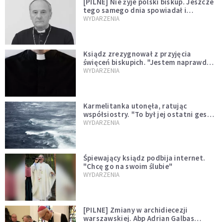
[PILNE] Nie żyje polski biskup. Jeszcze
tego samego dnia spowiadał i
sprawował Mszę świętą
WYDARZENIA
Ksiądz zrezygnował z przyjęcia
święceń biskupich. "Jestem naprawdę
niegodny"
WYDARZENIA
Karmelitanka utonęła, ratując
współsiostry. "To był jej ostatni gest
miłości"
WYDARZENIA
Śpiewający ksiądz podbija internet.
"Chcę go na swoim ślubie"
WYDARZENIA
[PILNE] Zmiany w archidiecezji
warszawskiej. Abp Adrian Galbas