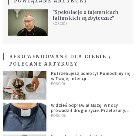
POWIĄZANE ARTYKUŁY
"Spekulacje o tajemnicach
fatimskich są zbyteczne"
KOŚCIÓŁ
REKOMENDOWANE DLA CIEBIE /
POLECANE ARTYKUŁY
Potrzebujesz pomocy? Pomodlimy się
w Twojej intencji
KOŚCIÓŁ
W dzień odprawiał Mszę, w nocy
prowadził drugie życie. Przełożony
kazał mu opuścić zakon
KOŚCIÓŁ