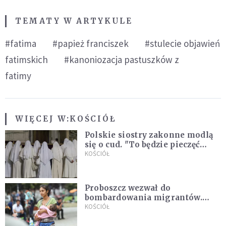
TEMATY W ARTYKULE
#fatima
#papież franciszek
#stulecie objawień
fatimskich
#kanoniozacja pastuszków z
fatimy
WIĘCEJ W:
KOŚCIÓŁ
Polskie siostry zakonne modlą
się o cud. "To będzie pieczęć
Pana Boga dla naszej wiary"
KOŚCIÓŁ
Proboszcz wezwał do
bombardowania migrantów.
"Masowy ogień przeciwko
KOŚCIÓŁ
najeźdźcom!"