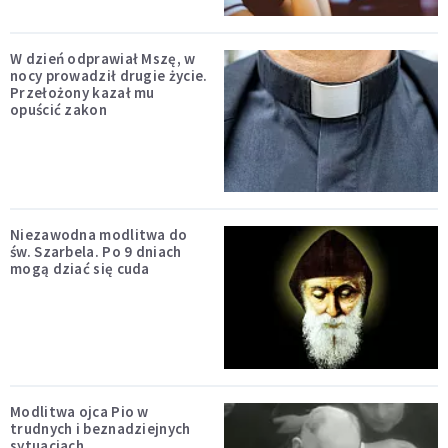
W dzień odprawiał Mszę, w
nocy prowadził drugie życie.
Przełożony kazał mu
opuścić zakon
Niezawodna modlitwa do
św. Szarbela. Po 9 dniach
mogą dziać się cuda
Modlitwa ojca Pio w
trudnych i beznadziejnych
sytuacjach