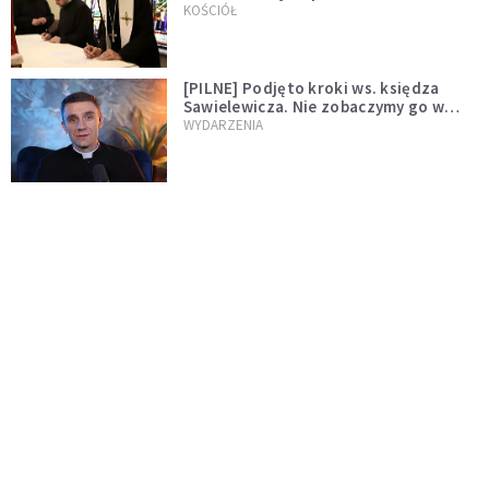
wręczył dekrety nowym proboszczom
KOŚCIÓŁ
[PILNE] Podjęto kroki ws. księdza
Sawielewicza. Nie zobaczymy go w
mediach
WYDARZENIA