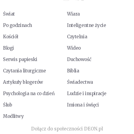
Świat
Wiara
Po godzinach
Inteligentne życie
Kościół
Czytelnia
Blogi
Wideo
Serwis papieski
Duchowość
Czytania liturgiczne
Biblia
Artykuły blogerów
Świadectwa
Psychologia na co dzień
Ludzie i inspiracje
Ślub
Imiona i święci
Modlitwy
Dołącz do społeczności DEON.pl