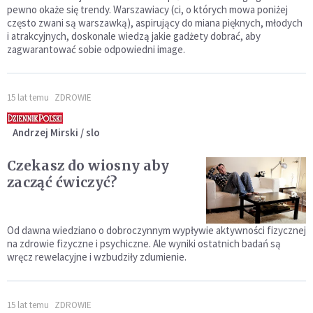
pewno okaże się trendy. Warszawiacy (ci, o których mowa poniżej
często zwani są warszawką), aspirujący do miana pięknych, młodych
i atrakcyjnych, doskonale wiedzą jakie gadżety dobrać, aby
zagwarantować sobie odpowiedni image.
15 lat temu
ZDROWIE
Andrzej Mirski / slo
Czekasz do wiosny aby
zacząć ćwiczyć?
Od dawna wiedziano o dobroczynnym wypływie aktywności fizycznej
na zdrowie fizyczne i psychiczne. Ale wyniki ostatnich badań są
wręcz rewelacyjne i wzbudziły zdumienie.
15 lat temu
ZDROWIE