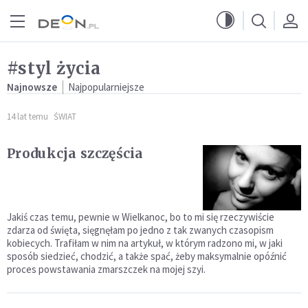
Przejdź do menu głównego
Przejdź do treści
#styl życia
Najnowsze
Najpopularniejsze
14 lat temu
ŚWIAT
Produkcja szczęścia
Jakiś czas temu, pewnie w Wielkanoc, bo to mi się rzeczywiście
zdarza od święta, sięgnęłam po jedno z tak zwanych czasopism
kobiecych. Trafiłam w nim na artykuł, w którym radzono mi, w jaki
sposób siedzieć, chodzić, a także spać, żeby maksymalnie opóźnić
proces powstawania zmarszczek na mojej szyi.