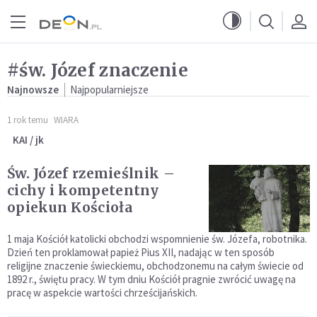
Przejdź do menu głównego
Przejdź do treści
#św. Józef znaczenie
Najnowsze
Najpopularniejsze
1 rok temu
WIARA
KAI / jk
Św. Józef rzemieślnik –
cichy i kompetentny
opiekun Kościoła
1 maja Kościół katolicki obchodzi wspomnienie św. Józefa, robotnika.
Dzień ten proklamował papież Pius XII, nadając w ten sposób
religijne znaczenie świeckiemu, obchodzonemu na całym świecie od
1892 r., świętu pracy. W tym dniu Kościół pragnie zwrócić uwagę na
pracę w aspekcie wartości chrześcijańskich.