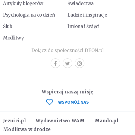
Artykuły blogerów
Świadectwa
Psychologia na co dzień
Ludzie i inspiracje
Ślub
Imiona i święci
Modlitwy
Dołącz do społeczności DEON.pl
Wspieraj naszą misję
WSPOMÓŻ NAS
Jezuici.pl
Wydawnictwo WAM
Mando.pl
Modlitwa w drodze