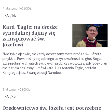
4 lata temu
KOŚCIÓŁ
KAI / kb
Kard. Tagle: na drodze
synodalnej dajmy się
zainspirować św.
Józefowi
"Nie tylko ojcowie, ale każdy ochrzczony może brać ze św. Józefa
przykład. Powinniśmy się od niego uczyć uważności na głos Boga,
szczególnie w chwilach życiowych prób, czy wówczas, gdy Boży plan
nie jest dla nas jasny" - mówi kard. Luis Antonio Tagle, prefekt
Kongregacji ds. Ewangelizacji Narodów.
5 lat temu
KOŚCIÓŁ
KAI /kb
Orędownictwo św. Józefa jest potrzebne