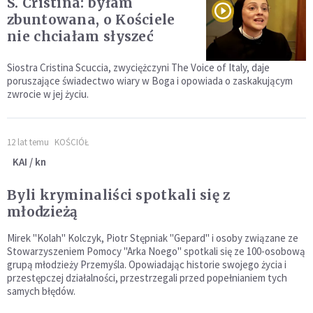
S. Cristina: byłam
zbuntowana, o Kościele
nie chciałam słyszeć
Siostra Cristina Scuccia, zwyciężczyni The Voice of Italy, daje
poruszające świadectwo wiary w Boga i opowiada o zaskakującym
zwrocie w jej życiu.
12 lat temu
KOŚCIÓŁ
KAI / kn
Byli kryminaliści spotkali się z
młodzieżą
Mirek "Kolah" Kolczyk, Piotr Stępniak "Gepard" i osoby związane ze
Stowarzyszeniem Pomocy "Arka Noego" spotkali się ze 100-osobową
grupą młodzieży Przemyśla. Opowiadając historie swojego życia i
przestępczej działalności, przestrzegali przed popełnianiem tych
samych błędów.