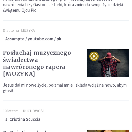
nawrócenia Lizy Gastoni, aktorki, która zmieniła swoje życie dzięki
świętemu Ojcu Pio.
8 lat temu
MUZYKA
Assumpta / youtube.com / pk
Posłuchaj muzycznego
świadectwa
nawróconego rapera
[MUZYKA]
Jezus dał mi nowe życie, połamał mnie i składa wciąż na nowo, abym
głosił...
10 lat temu
DUCHOWOŚĆ
s. Cristina Scuccia