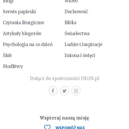
Blogi
Wideo
Serwis papieski
Duchowość
Czytania liturgiczne
Biblia
Artykuły blogerów
Świadectwa
Psychologia na co dzień
Ludzie i inspiracje
Ślub
Imiona i święci
Modlitwy
Dołącz do społeczności DEON.pl
Wspieraj naszą misję
WSPOMÓŻ NAS