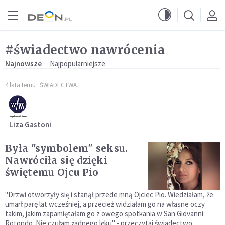
Przejdź do menu głównego
Przejdź do treści
#świadectwo nawrócenia
Najnowsze
Najpopularniejsze
4 lata temu
ŚWIADECTWA
Liza Gastoni
Była "symbolem" seksu.
Nawróciła się dzięki
świętemu Ojcu Pio
"Drzwi otworzyły się i stanął przede mną Ojciec Pio. Wiedziałam, że
umarł parę lat wcześniej, a przecież widziałam go na własne oczy
takim, jakim zapamiętałam go z owego spotkania w San Giovanni
Rotondo. Nie czułam żadnego lęku" - przeczytaj świadectwo