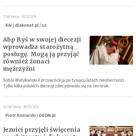
7 lat temu
KOŚCIÓŁ
KAI / diakonat.pl / sz
Abp Ryś w swojej diecezji
wprowadza starożytną
posługę. Mogą ją przyjąć
również żonaci
mężczyźni
Sobór Watykański II przywrócił ją po tysiącu latach nieobecności.
Tylko kilka polskich diecezji zdecydowało się na ten krok.
11 lat temu
KOŚCIÓŁ
Piotr Kosiarski / DEON.pl
Jezuici przyjęli święcenia