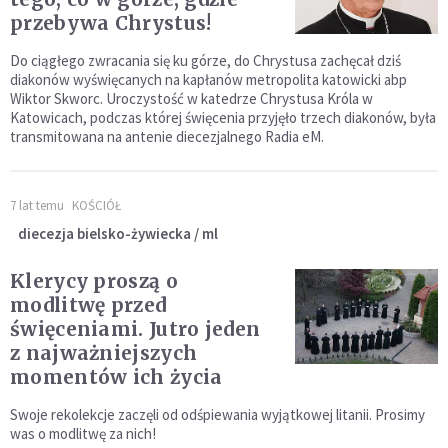
przebywa Chrystus!
Do ciągłego zwracania się ku górze, do Chrystusa zachęcał dziś
diakonów wyświęcanych na kapłanów metropolita katowicki abp
Wiktor Skworc. Uroczystość w katedrze Chrystusa Króla w
Katowicach, podczas której święcenia przyjęło trzech diakonów, była
transmitowana na antenie diecezjalnego Radia eM.
7 lat temu
KOŚCIÓŁ
diecezja bielsko-żywiecka / ml
Klerycy proszą o
modlitwę przed
święceniami. Jutro jeden
z najważniejszych
momentów ich życia
Swoje rekolekcje zaczęli od odśpiewania wyjątkowej litanii. Prosimy
was o modlitwę za nich!