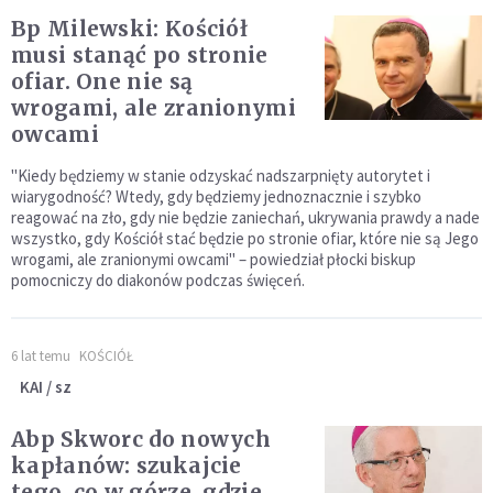
Bp Milewski: Kościół
musi stanąć po stronie
ofiar. One nie są
wrogami, ale zranionymi
owcami
"Kiedy będziemy w stanie odzyskać nadszarpnięty autorytet i
wiarygodność? Wtedy, gdy będziemy jednoznacznie i szybko
reagować na zło, gdy nie będzie zaniechań, ukrywania prawdy a nade
wszystko, gdy Kościół stać będzie po stronie ofiar, które nie są Jego
wrogami, ale zranionymi owcami" – powiedział płocki biskup
pomocniczy do diakonów podczas święceń.
6 lat temu
KOŚCIÓŁ
KAI / sz
Abp Skworc do nowych
kapłanów: szukajcie
tego, co w górze, gdzie