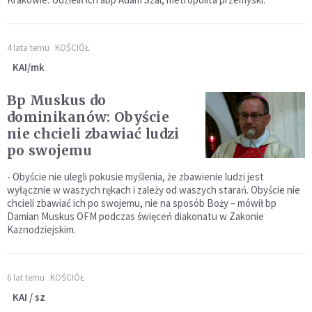
4 lata temu
KOŚCIÓŁ
KAI/mk
Bp Muskus do
dominikanów: Obyście
nie chcieli zbawiać ludzi
po swojemu
- Obyście nie ulegli pokusie myślenia, że zbawienie ludzi jest
wyłącznie w waszych rękach i zależy od waszych starań. Obyście nie
chcieli zbawiać ich po swojemu, nie na sposób Boży – mówił bp
Damian Muskus OFM podczas święceń diakonatu w Zakonie
Kaznodziejskim.
6 lat temu
KOŚCIÓŁ
KAI / sz