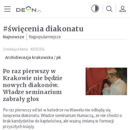
Przejdź do menu głównego
Przejdź do treści
#święcenia diakonatu
Najnowsze
Najpopularniejsze
2 miesiące temu
KOŚCIÓŁ
Archidiecezja krakowska / pk
Po raz pierwszy w
Krakowie nie będzie
nowych diakonów.
Władze seminarium
zabrały głos
Po raz pierwszy od lat w katedrze na Wawelu nie odbędą się
święcenia diakonatu. Władze seminarium tłumaczą, że nie chodzi o
brak kandydatów do kapłaństwa, ale ważną zmianę w formacji
przyszłych księży.