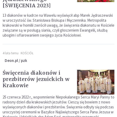
[ŚWIĘCENIA 2023]
13 diakonów w kadrze na Wawelu wyświęcił abp Marek Jędraszewski
w uroczystość św. Stanisława Biskupa i Męczennika. Metropolita
krakowski w homilii zwrócił uwagę, że święcenia diakonatu w Kościele
związane są w posługą siania, czyli głoszeniem Ewangelii, służbą
ubogim i ofiarowaniem swojego życia Kościołowi.
4 lata temu
KOŚCIÓŁ
Deon.pl / pzk
Święcenia diakonów i
prezbiterów jezuickich w
Krakowie
25 czerwca 2022 r., wspomnienie Niepokalanego Serca Maryi Panny to
radosny dzień dla krakowskich jezuitów. Cieszą się bowiem z nowo
wyświęconych diakonów i prezbiterów. Święcenia odbyły się podczas
uroczystej ceremonii w Bazylice Najświętszego Serca Pana Jezusa w
Krakowie. Udzielił ich abp Adam Szal, metropolita przemyski.