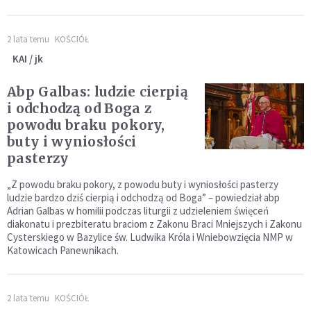
2 lata temu
KOŚCIÓŁ
KAI / jk
Abp Galbas: ludzie cierpią
i odchodzą od Boga z
powodu braku pokory,
buty i wyniosłości
pasterzy
„Z powodu braku pokory, z powodu buty i wyniosłości pasterzy
ludzie bardzo dziś cierpią i odchodzą od Boga” – powiedział abp
Adrian Galbas w homilii podczas liturgii z udzieleniem święceń
diakonatu i prezbiteratu braciom z Zakonu Braci Mniejszych i Zakonu
Cysterskiego w Bazylice św. Ludwika Króla i Wniebowzięcia NMP w
Katowicach Panewnikach.
2 lata temu
KOŚCIÓŁ