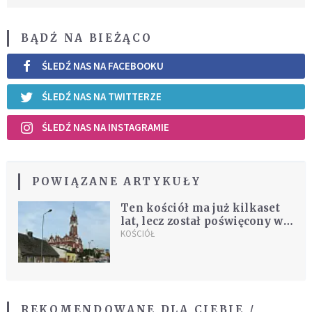
BĄDŹ NA BIEŻĄCO
ŚLEDŹ NAS NA FACEBOOKU
ŚLEDŹ NAS NA TWITTERZE
ŚLEDŹ NAS NA INSTAGRAMIE
POWIĄZANE ARTYKUŁY
Ten kościół ma już kilkaset
lat, lecz został poświęcony w
tym roku. Jego patronem jest
KOŚCIÓŁ
święty, o którym
prawdopodobnie nie słyszałeś
REKOMENDOWANE DLA CIEBIE /