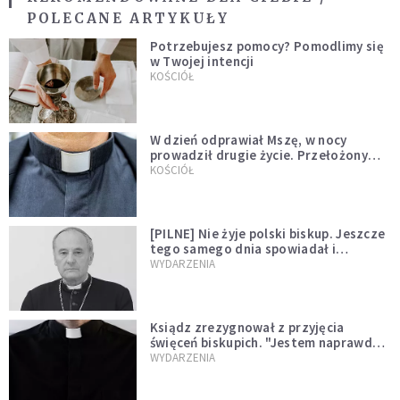
POLECANE ARTYKUŁY
Potrzebujesz pomocy? Pomodlimy się
w Twojej intencji
KOŚCIÓŁ
W dzień odprawiał Mszę, w nocy
prowadził drugie życie. Przełożony
kazał mu opuścić zakon
KOŚCIÓŁ
[PILNE] Nie żyje polski biskup. Jeszcze
tego samego dnia spowiadał i
sprawował Mszę świętą
WYDARZENIA
Ksiądz zrezygnował z przyjęcia
święceń biskupich. "Jestem naprawdę
niegodny"
WYDARZENIA