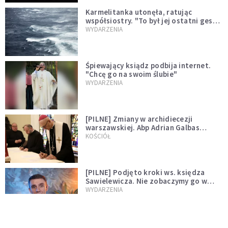
Karmelitanka utonęła, ratując
współsiostry. "To był jej ostatni gest
miłości"
WYDARZENIA
Śpiewający ksiądz podbija internet.
"Chcę go na swoim ślubie"
WYDARZENIA
[PILNE] Zmiany w archidiecezji
warszawskiej. Abp Adrian Galbas
wręczył dekrety nowym proboszczom
KOŚCIÓŁ
[PILNE] Podjęto kroki ws. księdza
Sawielewicza. Nie zobaczymy go w
mediach
WYDARZENIA