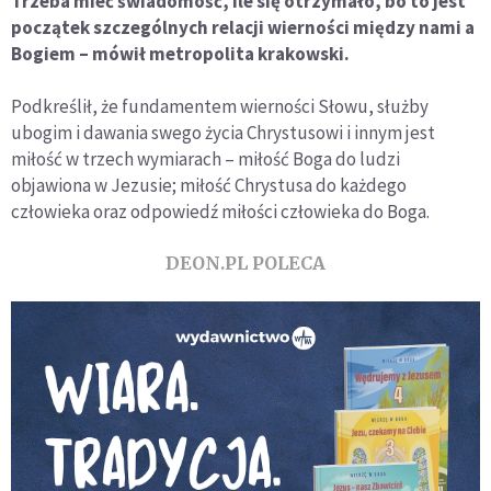
Trzeba mieć świadomość, ile się otrzymało, bo to jest
początek szczególnych relacji wierności między nami a
Bogiem – mówił metropolita krakowski.
Podkreślił, że fundamentem wierności Słowu, służby
ubogim i dawania swego życia Chrystusowi i innym jest
miłość w trzech wymiarach – miłość Boga do ludzi
objawiona w Jezusie; miłość Chrystusa do każdego
człowieka oraz odpowiedź miłości człowieka do Boga.
DEON.PL POLECA