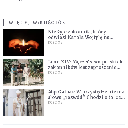
WIĘCEJ W:
KOŚCIÓŁ
Nie żyje zakonnik, który
odwiózł Karola Wojtyłę na
konklawe. Jan Paweł II nazywał
KOŚCIÓŁ
go "winowajcą"
Leon XIV: Męczeństwo polskich
zakonników jest zaproszeniem
do jedności i misji całego
KOŚCIÓŁ
Kościoła
Abp Galbas: W przysiędze nie ma
słowa „rozwód”. Chodzi o to, że
„cię nie opuszczę”
KOŚCIÓŁ