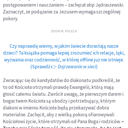
postępowaniem i nauczaniem – zachęcał abp Jędraszewski.
Zaznaczył, że podążanie za Jezusem wymaga szczególnej
pokory.
DEON.PL POLECA
Czy naprawdę wiemy, w jakim świecie dorastają nasze
dzieci? Ta książka pomaga lepiej zrozumieć ich relacje, lęki,
wyzwania oraz codzienność, w której offline już nie istnieje.
(Sprawdź 👉
Dojrzewanie w sieci
)
Zwracając się do kandydatów do diakonatu podkreślił, że
to od Kościoła otrzymali prawdę Ewangelii, którą mają
głosić całemu światu. Zwrócił uwagę, że pierwszym darem i
bogactwem Kościoła są ubodzy i potrzebujący, którym
diakoni w imieniu Kościoła będą przekazywać dobra
materialne. Zachęcił, aby z wielką pokorą ofiarowywali
Kościołowi życie, które otrzymali od Pana Boga i rodziców.
–