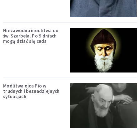
Niezawodna modlitwa do
św. Szarbela. Po 9 dniach
mogą dziać się cuda
Modlitwa ojca Pio w
trudnych i beznadziejnych
sytuacjach