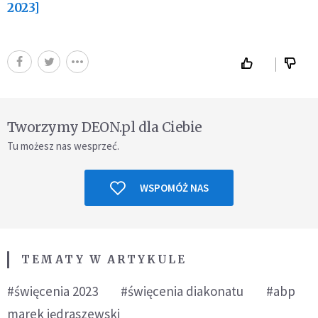
2023]
Tworzymy DEON.pl dla Ciebie
Tu możesz nas wesprzeć.
WSPOMÓŻ NAS
TEMATY W ARTYKULE
#święcenia 2023
#święcenia diakonatu
#abp
marek jędraszewski