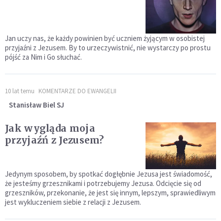
Jan uczy nas, że każdy powinien być uczniem żyjącym w osobistej
przyjaźni z Jezusem. By to urzeczywistnić, nie wystarczy po prostu
pójść za Nim i Go słuchać.
10 lat temu
KOMENTARZE DO EWANGELII
Stanisław Biel SJ
Jak wygląda moja
przyjaźń z Jezusem?
Jedynym sposobem, by spotkać dogłębnie Jezusa jest świadomość,
że jesteśmy grzesznikami i potrzebujemy Jezusa. Odcięcie się od
grzeszników, przekonanie, że jest się innym, lepszym, sprawiedliwym
jest wykluczeniem siebie z relacji z Jezusem.