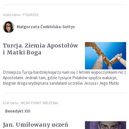
4 lata temu
PODRÓŻE
Małgorzata Ćwiklińska-Sołtys
Turcja. Ziemia Apostołów
i Matki Boga
Dzisiejsza Turcja bardziej kojarzy nam się z letnim wypoczynkiem niż z
Apostołami. Jednak tam, gdzie tysiące Polaków spędza wakacje,
biegnie droga wydeptana sandałami uczniów Jezusa i Jego Matki.
6 lat temu
MĘSKI PUNKT WIDZENIA
Benedykt XVI
Jan. Umiłowany uczeń