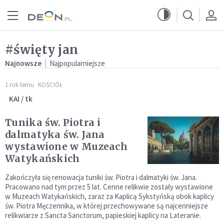
Przejdź do menu głównego
Przejdź do treści
#święty jan
Najnowsze
Najpopularniejsze
1 rok temu
KOŚCIÓŁ
KAI / tk
Tunika św. Piotra i
dalmatyka św. Jana
wystawione w Muzeach
Watykańskich
Zakończyła się renowacja tuniki św. Piotra i dalmatyki św. Jana.
Pracowano nad tym przez 5 lat. Cenne relikwie zostały wystawione
w Muzeach Watykańskich, zaraz za Kaplicą Sykstyńską obok kaplicy
św. Piotra Męczennika, w której przechowywane są najcenniejsze
relikwiarze z Sancta Sanctorum, papieskiej kaplicy na Lateranie.