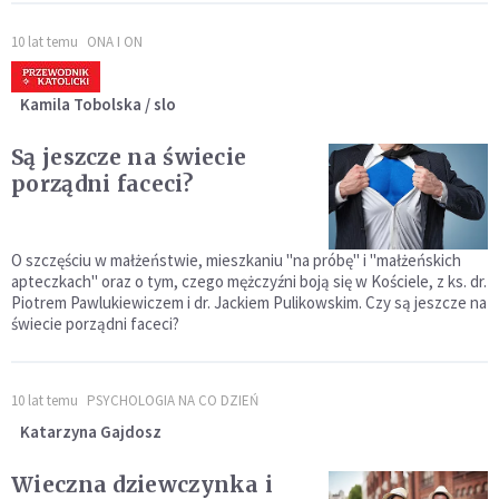
10 lat temu
ONA I ON
Kamila Tobolska / slo
Są jeszcze na świecie
porządni faceci?
O szczęściu w małżeństwie, mieszkaniu "na próbę" i "małżeńskich
apteczkach" oraz o tym, czego mężczyźni boją się w Kościele, z ks. dr.
Piotrem Pawlukiewiczem i dr. Jackiem Pulikowskim. Czy są jeszcze na
świecie porządni faceci?
10 lat temu
PSYCHOLOGIA NA CO DZIEŃ
Katarzyna Gajdosz
Wieczna dziewczynka i