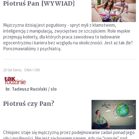
Piotruś Pan [WYWIAD]
Mężczyzna dzisiaj jest pogubiony - spryt myli z kłamstwem,
inteligencję z manipulacją, zwycięstwo ze szczęściem. Role męskie
przejmują kobiety, dla których praca zawodowa to ładowanie
egocentryzmu i kariera bez względu na okoliczności. Jest aż tak źle?
Porozmawialiśmy z psychiatrą.
10 lat temu
ONA I ON
br. Tadeusz Ruciński / slo
Piotruś czy Pan?
Chłopiec staje się mężczyzną przez podejmowanie zadań ponad jego
siły i możliwości. Nie jest się bowiem panem, gdy się "panuje" nad