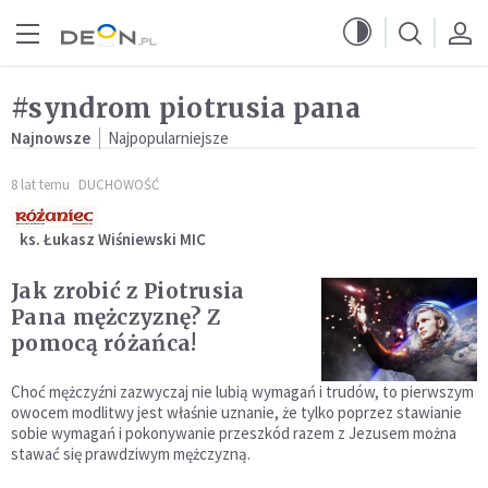
Przejdź do menu głównego
Przejdź do treści
#syndrom piotrusia pana
Najnowsze
Najpopularniejsze
8 lat temu
DUCHOWOŚĆ
ks. Łukasz Wiśniewski MIC
Jak zrobić z Piotrusia
Pana mężczyznę? Z
pomocą różańca!
Choć mężczyźni zazwyczaj nie lubią wymagań i trudów, to pierwszym
owocem modlitwy jest właśnie uznanie, że tylko poprzez stawianie
sobie wymagań i pokonywanie przeszkód razem z Jezusem można
stawać się prawdziwym mężczyzną.