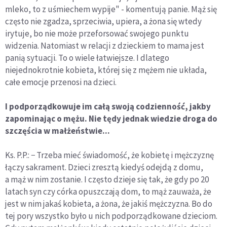
mleko, to z uśmiechem wypije" - komentują panie. Mąż się
często nie zgadza, sprzeciwia, upiera, a żona się wtedy
irytuje, bo nie może przeforsować swojego punktu
widzenia. Natomiast w relacji z dzieckiem to mama jest
panią sytuacji. To o wiele łatwiejsze. I dlatego
niejednokrotnie kobieta, której się z mężem nie układa,
całe emocje przenosi na dzieci.
I podporządkowuje im całą swoją codzienność, jakby
zapominając o mężu. Nie tędy jednak wiedzie droga do
szczęścia w małżeństwie...
Ks. P.P.: − Trzeba mieć świadomość, że kobietę i mężczyznę
łączy sakrament. Dzieci zresztą kiedyś odejdą z domu,
a mąż w nim zostanie. I często dzieje się tak, że gdy po 20
latach syn czy córka opuszczają dom, to mąż zauważa, że
jest w nim jakaś kobieta, a żona, że jakiś mężczyzna. Bo do
tej pory wszystko było u nich podporządkowane dzieciom.