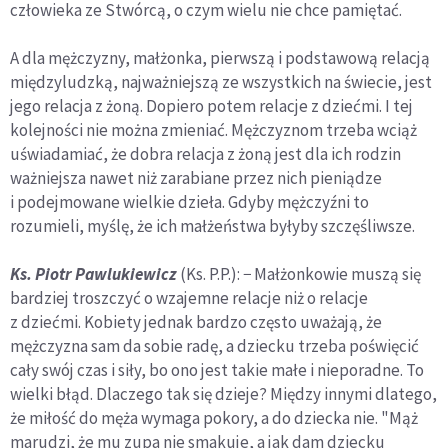
człowieka ze Stwórcą, o czym wielu nie chce pamiętać.
A dla mężczyzny, małżonka, pierwszą i podstawową relacją
międzyludzką, najważniejszą ze wszystkich na świecie, jest
jego relacja z żoną. Dopiero potem relacje z dziećmi. I tej
kolejności nie można zmieniać. Mężczyznom trzeba wciąż
uświadamiać, że dobra relacja z żoną jest dla ich rodzin
ważniejsza nawet niż zarabiane przez nich pieniądze
i podejmowane wielkie dzieła. Gdyby mężczyźni to
rozumieli, myślę, że ich małżeństwa byłyby szczęśliwsze.
Ks. Piotr Pawlukiewicz
(Ks. P.P.): − Małżonkowie muszą się
bardziej troszczyć o wzajemne relacje niż o relacje
z dziećmi. Kobiety jednak bardzo często uważają, że
mężczyzna sam da sobie radę, a dziecku trzeba poświęcić
cały swój czas i siły, bo ono jest takie małe i nieporadne. To
wielki błąd. Dlaczego tak się dzieje? Między innymi dlatego,
że miłość do męża wymaga pokory, a do dziecka nie. "Mąż
marudzi, że mu zupa nie smakuje, a jak dam dziecku