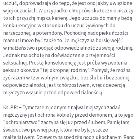
uczuć, doprowadzają do tego, że jest ono jakby uwięzione
w jej uczuciach. W przypadku chłopców skutecznie niszczy
to ich przyszłą męską karierę. Jego uczucia do mamy będą
konkurencyjne w stosunku do uczuć żywionych do
narzeczonej, a potem żony. Pochodną nadopiekuńczości
mamusi może być także to, że mężczyzna boi się wejść
w małżeństwo i podjąć odpowiedzialność za swoją rodzinę.
Jednak ma ochotę na doświadczenie przyjemności
seksualnej. Prostą konsekwencją jest próba wyzwolenia
seksu z okowów "tej okropnej rodziny". Pomysł, że można
żyć razem w tzw. wolnym związku, bez ślubu i bez żadnej
odpowiedzialności, jest tchórzostwem, wręcz dezercją
mężczyzn właśnie przed odpowiedzialnością.
Ks. P.P.: − Tymczasem jednym z najważniejszych zadań
mężczyzny jest ochrona kobiety przed demonem, a to jego
"ochroniarstwo" zaczyna się już przed ślubem. Pamiętam
świadectwo pewnej pary, która nie była jeszcze
małżeństwem. Dziewczyna spędziła noc z ukochanym. Rano