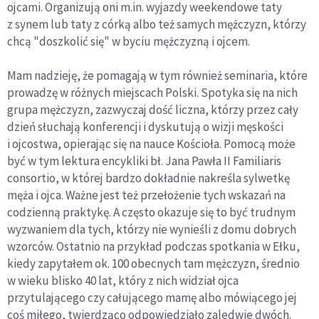
ojcami. Organizują oni m.in. wyjazdy weekendowe taty
z synem lub taty z córką albo też samych mężczyzn, którzy
chcą "doszkolić się" w byciu mężczyzną i ojcem.
Mam nadzieję, że pomagają w tym również seminaria, które
prowadzę w różnych miejscach Polski. Spotyka się na nich
grupa mężczyzn, zazwyczaj dość liczna, którzy przez cały
dzień słuchają konferencji i dyskutują o wizji męskości
i ojcostwa, opierając się na nauce Kościoła. Pomocą może
być w tym lektura encykliki bł. Jana Pawła II Familiaris
consortio, w której bardzo dokładnie nakreśla sylwetkę
męża i ojca. Ważne jest też przełożenie tych wskazań na
codzienną praktykę. A często okazuje się to być trudnym
wyzwaniem dla tych, którzy nie wynieśli z domu dobrych
wzorców. Ostatnio na przykład podczas spotkania w Ełku,
kiedy zapytałem ok. 100 obecnych tam mężczyzn, średnio
w wieku blisko 40 lat, który z nich widział ojca
przytulającego czy całującego mamę albo mówiącego jej
coś miłego, twierdząco odpowiedziało zaledwie dwóch.