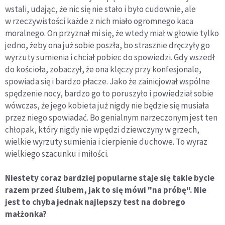
wstali, udając, że nic się nie stało i było cudownie, ale
w rzeczywistości każde z nich miało ogromnego kaca
moralnego. On przyznał mi się, że wtedy miał w głowie tylko
jedno, żeby ona już sobie poszła, bo strasznie dręczyły go
wyrzuty sumienia i chciał pobiec do spowiedzi. Gdy wszedł
do kościoła, zobaczył, że ona klęczy przy konfesjonale,
spowiada się i bardzo płacze. Jako że zainicjował wspólne
spędzenie nocy, bardzo go to poruszyło i powiedział sobie
wówczas, że jego kobieta już nigdy nie będzie się musiała
przez niego spowiadać. Bo genialnym narzeczonym jest ten
chłopak, który nigdy nie wpędzi dziewczyny w grzech,
wielkie wyrzuty sumienia i cierpienie duchowe. To wyraz
wielkiego szacunku i miłości.
Niestety coraz bardziej popularne staje się takie bycie
razem przed ślubem, jak to się mówi "na próbę". Nie
jest to chyba jednak najlepszy test na dobrego
małżonka?