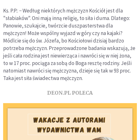
Ks. P.P.: − Według niektórych mężczyzn Kościół jest dla
"słabiaków". Oni mają inną religię, to siła i duma. Dlatego:
Panowie, szukajcie, twórzcie duszpasterstwa dla
mężczyzn! Może wspólny wyjazd w góry czy na kajaki?
Módlcie się do św. Józefa, bo Kościołowi dzisiaj bardzo
potrzeba mężczyzn. Przeprowadzone badania wskazują, że
jeśli cała rodzina jest niewierząca i nawróci się w niej żona,
to w 17 proc. pociąga za sobą do Boga resztę rodziny. Jeśli
natomiast nawróci się mężczyzna, dzieje się tak w 93 proc.
Taka jest siła świadectwa mężczyzn.
DEON.PL POLECA