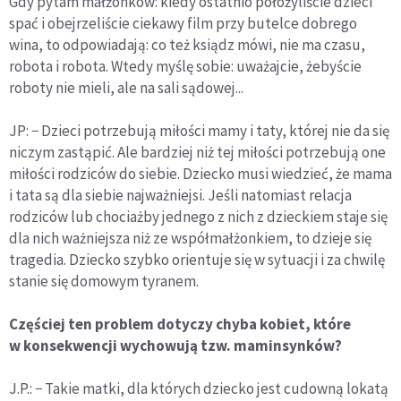
Gdy pytam małżonków: kiedy ostatnio położyliście dzieci
spać i obejrzeliście ciekawy film przy butelce dobrego
wina, to odpowiadają: co też ksiądz mówi, nie ma czasu,
robota i robota. Wtedy myślę sobie: uważajcie, żebyście
roboty nie mieli, ale na sali sądowej...
JP: − Dzieci potrzebują miłości mamy i taty, której nie da się
niczym zastąpić. Ale bardziej niż tej miłości potrzebują one
miłości rodziców do siebie. Dziecko musi wiedzieć, że mama
i tata są dla siebie najważniejsi. Jeśli natomiast relacja
rodziców lub chociażby jednego z nich z dzieckiem staje się
dla nich ważniejsza niż ze współmałżonkiem, to dzieje się
tragedia. Dziecko szybko orientuje się w sytuacji i za chwilę
stanie się domowym tyranem.
Częściej ten problem dotyczy chyba kobiet, które
w konsekwencji wychowują tzw. maminsynków?
J.P.: − Takie matki, dla których dziecko jest cudowną lokatą