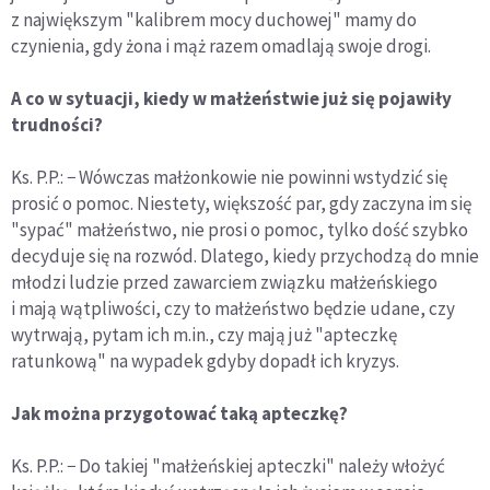
z największym "kalibrem mocy duchowej" mamy do
czynienia, gdy żona i mąż razem omadlają swoje drogi.
A co w sytuacji, kiedy w małżeństwie już się pojawiły
trudności?
Ks. P.P.: − Wówczas małżonkowie nie powinni wstydzić się
prosić o pomoc. Niestety, większość par, gdy zaczyna im się
"sypać" małżeństwo, nie prosi o pomoc, tylko dość szybko
decyduje się na rozwód. Dlatego, kiedy przychodzą do mnie
młodzi ludzie przed zawarciem związku małżeńskiego
i mają wątpliwości, czy to małżeństwo będzie udane, czy
wytrwają, pytam ich m.in., czy mają już "apteczkę
ratunkową" na wypadek gdyby dopadł ich kryzys.
Jak można przygotować taką apteczkę?
Ks. P.P.: − Do takiej "małżeńskiej apteczki" należy włożyć