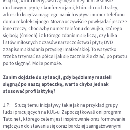
książkę, która kiedyś wstrząsnęła ich życiem w sensie
duchowym, płytę z konferencjami, które do nich trafiły,
adres do księdza mającego na nich wpływ i numer telefonu
domu rekolekcyjnego. Można oczywiście powkładać jeszcze
inne rzeczy, chociażby numer telefonu do wujka, którego
się boją (śmiech) i z którego zdaniem się liczą, czy kilka
listów miłosnych z czasów narzeczeństwa i płytę DVD
z zapisem składania przysięgi małżeńskiej. To wszystko
trzeba trzymać na półce i jak się zacznie źle dziać, po prostu
po to sięgnąć. Może pomoże.
Zanim dojdzie do sytuacji, gdy będziemy musieli
sięgnąć po naszą apteczkę, warto chyba jednak
stosować profilaktykę?
J.P.: − Służą temu inicjatywy takie jak na przykład grupy
ludzi pracujących na KUL-u. Zapoczątkowali oni program
Tato.net, którego celem jest inspirowanie oraz formowanie
mężczyzn do stawania się coraz bardziej zaangażowanymi