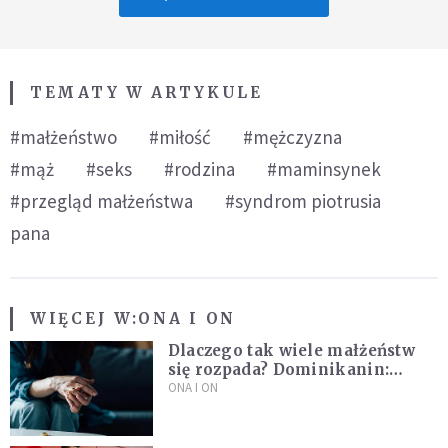
TEMATY W ARTYKULE
#małżeństwo
#miłość
#mężczyzna
#mąż
#seks
#rodzina
#maminsynek
#przegląd małżeństwa
#syndrom piotrusia
pana
WIĘCEJ W:
ONA I ON
Dlaczego tak wiele małżeństw
się rozpada? Dominikanin:
Dążymy do dziecięcego
ONA I ON
pragnienia