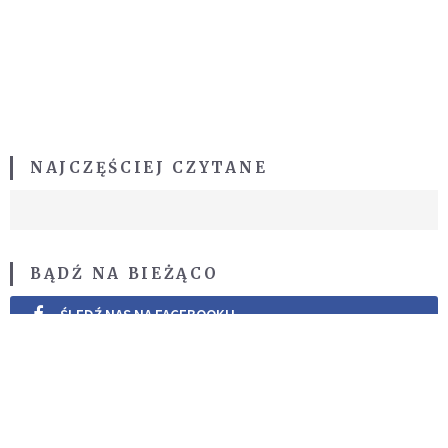
NAJCZĘŚCIEJ CZYTANE
BĄDŹ NA BIEŻĄCO
ŚLEDŹ NAS NA FACEBOOKU
ŚLEDŹ NAS NA TWITTERZE
ŚLEDŹ NAS NA INSTAGRAMIE