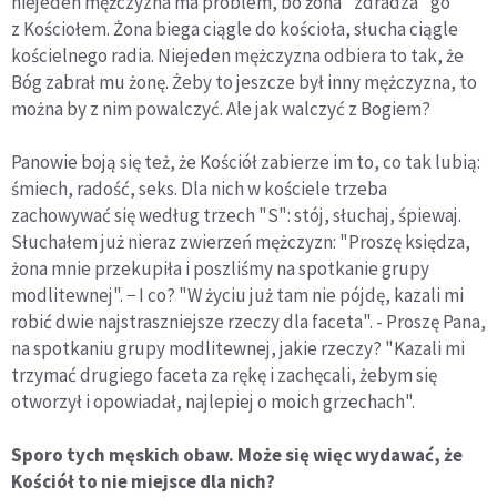
niejeden mężczyzna ma problem, bo żona "zdradza" go
z Kościołem. Żona biega ciągle do kościoła, słucha ciągle
kościelnego radia. Niejeden mężczyzna odbiera to tak, że
Bóg zabrał mu żonę. Żeby to jeszcze był inny mężczyzna, to
można by z nim powalczyć. Ale jak walczyć z Bogiem?
Panowie boją się też, że Kościół zabierze im to, co tak lubią:
śmiech, radość, seks. Dla nich w kościele trzeba
zachowywać się według trzech "S": stój, słuchaj, śpiewaj.
Słuchałem już nieraz zwierzeń mężczyzn: "Proszę księdza,
żona mnie przekupiła i poszliśmy na spotkanie grupy
modlitewnej". − I co? "W życiu już tam nie pójdę, kazali mi
robić dwie najstraszniejsze rzeczy dla faceta". - Proszę Pana,
na spotkaniu grupy modlitewnej, jakie rzeczy? "Kazali mi
trzymać drugiego faceta za rękę i zachęcali, żebym się
otworzył i opowiadał, najlepiej o moich grzechach".
Sporo tych męskich obaw. Może się więc wydawać, że
Kościół to nie miejsce dla nich?