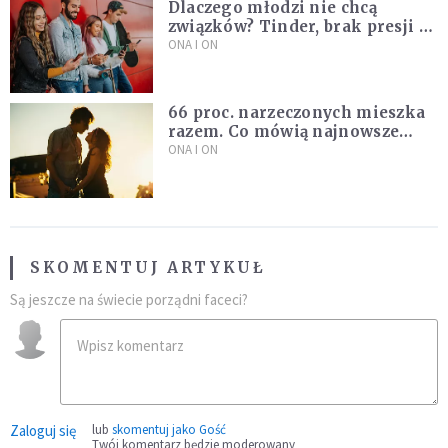
Dlaczego młodzi nie chcą
związków? Tinder, brak presji i
nowe podejście do miłości
ONA I ON
66 proc. narzeczonych mieszka
razem. Co mówią najnowsze
badania ISKK?
ONA I ON
SKOMENTUJ ARTYKUŁ
Są jeszcze na świecie porządni faceci?
Zaloguj się
lub
skomentuj jako Gość
Twój komentarz będzie moderowany