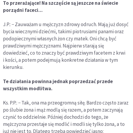
To przerażające! Na szczęście są jeszcze na świecie
porządni faceci...
J.P.: − Zauważam u mężczyzn zdrowy odruch. Mają już dosyć
bycia wiecznymi dziećmi, takimi piotrusiami panami oraz
podopiecznymi własnych żon czy matek. Oni chcą być
prawdziwymi mężczyznami. Najpierw starają się
dowiedzieć, co to znaczy być prawdziwym facetem z krwi
i kości, a potem podejmują konkretne działania w tym
kierunku.
Te działania powinna jednak poprzedzać przede
wszystkim modlitwa.
Ks. P.P.: − Tak, ona ma przeogromną siłę. Bardzo często zaraz
po ślubie żona i mąż modlą się razem, a potem zaczynają
czynić to oddzielnie. Później dochodzi do tego, że
mężczyzna przestaje się modlić i modli się tylko żona, a to
już nie jest to. Dlatego trzeba powiedzieć jasno: