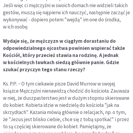
Jeśli więc ci mężczyźni w swoich domach nie widzieli takich
gestów, muszą się najpierw ich nauczyć, następnie zacząć je
wykonywać - dopiero potem "wejdą" im one do środka,
w ich osobę.
Wydaje się, że mężczyzn w ciągłym dorastaniu do
odpowiedzialnego ojcostwa powinien wspierać także
Kościół, który przecież stawia na rodzinę. A jednak
w kościelnych ławkach siedzą głównie panie. Gdzie
szukać przyczyn tego stanu rzeczy?
Ks. P.P.: − O tym ciekawie pisze David Murrow w swojej
książce Mężczyźni nienawidzą chodzić do kościoła. Zauważa
w niej, że duszpasterstwo jest w dużym stopniu skierowane
do kobiet. Kobieta idzie w niedzielę do kościoła "jak na
skrzydłach". Kazania mówią głównie o relacjach, np. o tym,
że "Jezus jest blisko ciebie, chce się z tobą spotkać" i przez
to są częściej skierowane do kobiet. Pamiętajmy, że