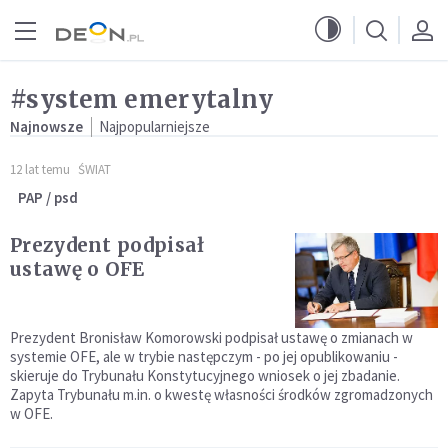
Przejdź do menu głównego
Przejdź do treści
#system emerytalny
Najnowsze
Najpopularniejsze
12 lat temu
ŚWIAT
PAP / psd
Prezydent podpisał
ustawę o OFE
Prezydent Bronisław Komorowski podpisał ustawę o zmianach w
systemie OFE, ale w trybie następczym - po jej opublikowaniu -
skieruje do Trybunału Konstytucyjnego wniosek o jej zbadanie.
Zapyta Trybunału m.in. o kwestę własności środków zgromadzonych
w OFE.