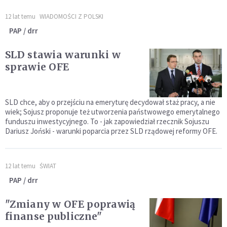
12 lat temu
WIADOMOŚCI Z POLSKI
PAP / drr
SLD stawia warunki w
sprawie OFE
SLD chce, aby o przejściu na emeryturę decydował staż pracy, a nie
wiek; Sojusz proponuje też utworzenia państwowego emerytalnego
funduszu inwestycyjnego. To - jak zapowiedział rzecznik Sojuszu
Dariusz Joński - warunki poparcia przez SLD rządowej reformy OFE.
12 lat temu
ŚWIAT
PAP / drr
"Zmiany w OFE poprawią
finanse publiczne"