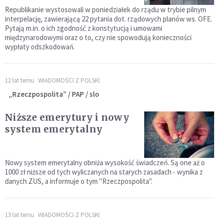
Republikanie wystosowali w poniedziałek do rządu w trybie pilnym
interpelację, zawierającą 22 pytania dot. rządowych planów ws. OFE.
Pytają m.in. o ich zgodność z konstytucją i umowami
międzynarodowymi oraz o to, czy nie spowodują konieczności
wypłaty odszkodowań.
12 lat temu
WIADOMOŚCI Z POLSKI
„Rzeczpospolita” / PAP / slo
Niższe emerytury i nowy
system emerytalny
Nowy system emerytalny obniża wysokość świadczeń. Są one aż o
1000 zł niższe od tych wyliczanych na starych zasadach - wynika z
danych ZUS, a informuje o tym "Rzeczpospolita".
13 lat temu
WIADOMOŚCI Z POLSKI