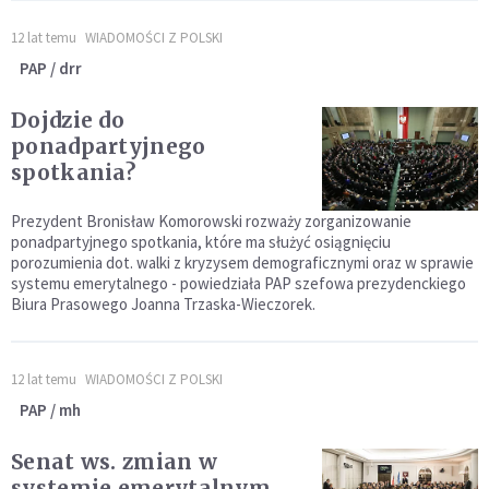
12 lat temu
WIADOMOŚCI Z POLSKI
PAP / drr
Dojdzie do
ponadpartyjnego
spotkania?
Prezydent Bronisław Komorowski rozważy zorganizowanie
ponadpartyjnego spotkania, które ma służyć osiągnięciu
porozumienia dot. walki z kryzysem demograficznymi oraz w sprawie
systemu emerytalnego - powiedziała PAP szefowa prezydenckiego
Biura Prasowego Joanna Trzaska-Wieczorek.
12 lat temu
WIADOMOŚCI Z POLSKI
PAP / mh
Senat ws. zmian w
systemie emerytalnym