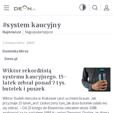
Przejdź do menu głównego
Przejdź do treści
#system kaucyjny
Najnowsze
Najpopularniejsze
2 miesiące temu
ŚWIAT
Dominika Miros
Deon.pl
Wiktor rekordzistą
systemu kaucyjnego. 15-
latek zebrał ponad 7 tys.
butelek i puszek
Wiktor Dudek mieszka w Krakowie i jest uczniem liceum. Jak
przyznaje 15-latek, jest zaskoczony tym, jak dużo butelek udało mu
się zebrać. – Od 23 lutego do 8 kwietnia zebrałem około 3388
opakowań za co zyskałem 1694 zł – mówi Deonowi. Dodaje, że zbiera