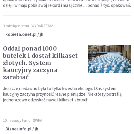
dalej i w maju pobił swój rekord i ma łącznie… ponad 7 tys. opakowań.
3 miesiące temu
WYDARZENIA
kobieta.onet.pl / jh
Oddał ponad 1000
butelek i dostał kilkaset
złotych. System
kaucyjny zaczyna
zarabiać
Jeszcze niedawno była to tylko kwestia ekologii. Dziś system
kaucyjny zaczyna przynosić realne pieniądze. Niektórzy potrafią
jednorazowo odzyskać nawet kilkaset złotych.
10 miesięcy temu
ŚWIAT
Biznesinfo.pl / jh