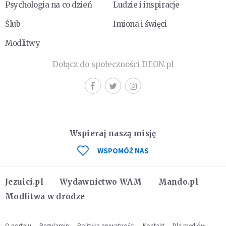
Psychologia na co dzień
Ludzie i inspiracje
Ślub
Imiona i święci
Modlitwy
Dołącz do społeczności DEON.pl
Wspieraj naszą misję
WSPOMÓŻ NAS
Jezuici.pl
Wydawnictwo WAM
Mando.pl
Modlitwa w drodze
O portalu
Regulamin
Polityka prywatności
Kontakt
Dla mediów