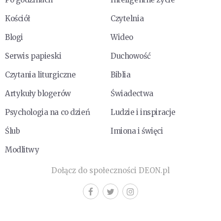
Kościół
Czytelnia
Blogi
Wideo
Serwis papieski
Duchowość
Czytania liturgiczne
Biblia
Artykuły blogerów
Świadectwa
Psychologia na co dzień
Ludzie i inspiracje
Ślub
Imiona i święci
Modlitwy
Dołącz do społeczności DEON.pl