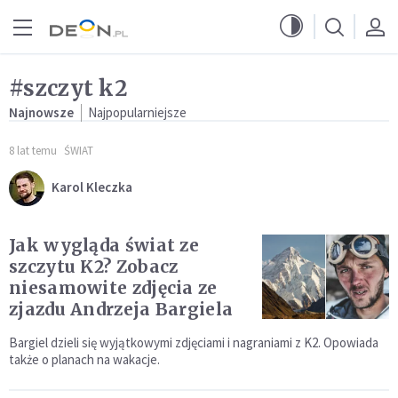
Przejdź do menu głównego
Przejdź do treści
#szczyt k2
Najnowsze
Najpopularniejsze
8 lat temu
ŚWIAT
Karol Kleczka
Jak wygląda świat ze
szczytu K2? Zobacz
niesamowite zdjęcia ze
zjazdu Andrzeja Bargiela
Bargiel dzieli się wyjątkowymi zdjęciami i nagraniami z K2. Opowiada
także o planach na wakacje.