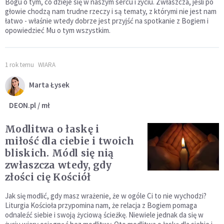
Bogu o tym, co dzieje się w naszym sercu i życiu. Zwłaszcza, jeśli po
głowie chodzą nam trudne rzeczy i są tematy, z którymi nie jest nam
łatwo - właśnie wtedy dobrze jest przyjść na spotkanie z Bogiem i
opowiedzieć Mu o tym wszystkim.
1 rok temu
WIARA
Marta Łysek
DEON.pl / mł
Modlitwa o łaskę i
miłość dla ciebie i twoich
bliskich. Módl się nią
zwłaszcza wtedy, gdy
złości cię Kościół
Jak się modlić, gdy masz wrażenie, że w ogóle Ci to nie wychodzi?
Liturgia Kościoła przypomina nam, że relacja z Bogiem pomaga
odnaleźć siebie i swoją życiową ścieżkę. Niewiele jednak da się w