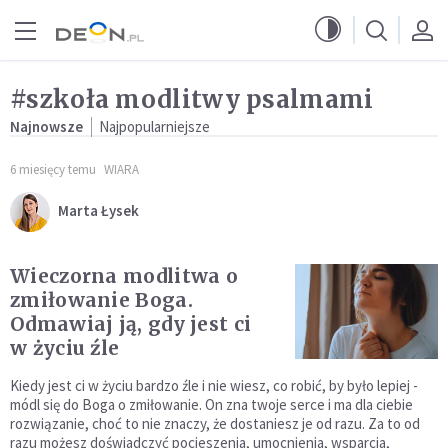
Przejdź do menu głównego
Przejdź do treści
#szkoła modlitwy psalmami
Najnowsze
Najpopularniejsze
6 miesięcy temu
WIARA
Marta Łysek
Wieczorna modlitwa o
zmiłowanie Boga.
Odmawiaj ją, gdy jest ci
w życiu źle
Kiedy jest ci w życiu bardzo źle i nie wiesz, co robić, by było lepiej -
módl się do Boga o zmiłowanie. On zna twoje serce i ma dla ciebie
rozwiązanie, choć to nie znaczy, że dostaniesz je od razu. Za to od
razu możesz doświadczyć pocieszenia, umocnienia, wsparcia,