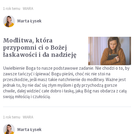
1 rok temu
WIARA
Marta Łysek
Modlitwa, która
przypomni ci o Bożej
łaskawości i da nadzieję
Uwielbienie Boga to nasze podstawowe zadanie. Nie chodzi o to, by
zawsze tańczyć i śpiewać Bogu pieśni, choć nic nie stoi na
przeszkodzie, jeśli masz takie natchnienie do modlitwy. Ważne jest
jednak to, by nie dać się złym myślom i gdy przychodzą gorsze
chwile, dalej widzieć całe dobro i łaskę, jaką Bóg nas obdarza z całą
swoją miłością i czułością.
1 rok temu
WIARA
Marta Łysek