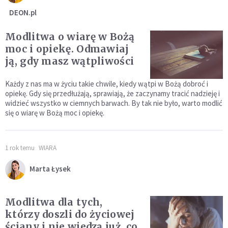
DEON.pl
Modlitwa o wiarę w Bożą
moc i opiekę. Odmawiaj
ją, gdy masz wątpliwości
Każdy z nas ma w życiu takie chwile, kiedy wątpi w Bożą dobroć i
opiekę. Gdy się przedłużają, sprawiają, że zaczynamy tracić nadzieję i
widzieć wszystko w ciemnych barwach. By tak nie było, warto modlić
się o wiarę w Bożą moc i opiekę.
1 rok temu
WIARA
Marta Łysek
Modlitwa dla tych,
którzy doszli do życiowej
ściany i nie wiedzą już, co