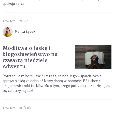
spokoju serca.
1 rok temu
WIARA
Marta Łysek
Modlitwa o łaskę i
błogosławieństwo na
czwartą niedzielę
Adwentu
Potrzebujesz Bożej łaski? Czujesz, że bez Jego wsparcia twoje
sprawy nie idą za dobrze? Mamy dobrą wiadomość: Bóg chce ci
błogosławić i robi to. Mów Mu o tym, czego potrzebujesz i dziękuj za
to, co otrzymujesz!
1 rok temu
KOŚCIÓŁ