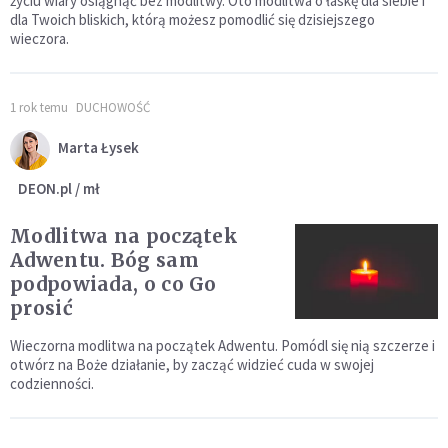
życiu wiary osiągnąć bez modlitwy. Oto modlitwa o łaskę dla siebie i
dla Twoich bliskich, którą możesz pomodlić się dzisiejszego
wieczora.
1 rok temu
DUCHOWOŚĆ
Marta Łysek
DEON.pl / mł
Modlitwa na początek
Adwentu. Bóg sam
podpowiada, o co Go
prosić
Wieczorna modlitwa na początek Adwentu. Pomódl się nią szczerze i
otwórz na Boże działanie, by zacząć widzieć cuda w swojej
codzienności.