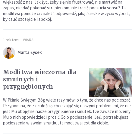
większość z nas. Jak żyć, żeby się nie frustrować, nie martwić na
zapas, nie dać pokonać strapieniom, nie tracić poczucia sensu? Ta
modlitwa pomoże ci znaleźć odpowiedź, jaką ścieżkę w życiu wybrać,
by czuć szczęście i spokój.
1 rok temu
WIARA
Marta Łysek
Modlitwa wieczorna dla
smutnych i
przygnębionych
W Piśmie Świętym Bóg wiele razy mówi o tym, że chce nas pocieszać.
Przypomina, że z czułością chce zająć się naszymi problemami, że nie
jest Mu obojętne nasze przygnębienie i smutek. I że zawsze możemy
Mu o nich opowiedzieć i prosić Go o pocieszenie. Jeśli potrzebujesz
pocieszenia w swoim smutku, ta modlitwa jest dla ciebie.