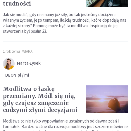
trudności
Jak się modlić, gdy nie mamy już siły, bo tak jesteśmy dociążeni
własnym życiem, jego tempem, ilością trudności, które dopadają nas
z każdej strony? Pomocą może być ta modlitwa. Inspiracją do jej
stworzenia był psalm 23.
1 rok temu
WIARA
Marta Łysek
DEON.pl / mł
Modlitwa o łaskę
przemiany. Módl się nią,
gdy czujesz zmęczenie
cudzymi złymi decyzjami
Modlitwa to nie tylko wypowiadanie ustalonych od dawna zdań i
formułek. Bardzo ważne dla rozwoju modlitwy jest szczere mówienie