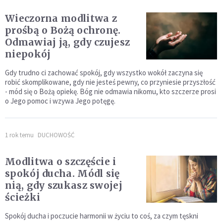
Wieczorna modlitwa z
prośbą o Bożą ochronę.
Odmawiaj ją, gdy czujesz
niepokój
Gdy trudno ci zachować spokój, gdy wszystko wokół zaczyna się
robić skomplikowane, gdy nie jesteś pewny, co przyniesie przyszłość
- mód się o Bożą opiekę. Bóg nie odmawia nikomu, kto szczerze prosi
o Jego pomoc i wzywa Jego potęgę.
1 rok temu
DUCHOWOŚĆ
Modlitwa o szczęście i
spokój ducha. Módl się
nią, gdy szukasz swojej
ścieżki
Spokój ducha i poczucie harmonii w życiu to coś, za czym tęskni