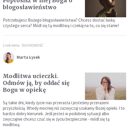
Poprosisz w niej Boga o
błogosławieństwo
Potrzebujesz Bożego błogosławieństwa? Chcesz dostać łaskę
czystego serca? Módl się tą modlitwą i czekaj na to, co się stanie!
1 rok temu
DUCHOWOŚĆ
Marta Łysek
Modlitwa ucieczki.
Odmów ją, by oddać się
Bogu w opiekę
Są takie dni, kiedy życie nas przerasta i jesteśmy przerażeni
przyszłością. Wtedy mocniej niż zazwyczaj szukamy Bożej opieki. I to
bardzo dobry kierunek. Jeśli jesteś w podobnej sytuacji albo
zwyczajnie chcesz czuć się w życiu bezpiecznie - módl się tą
modlitwą.