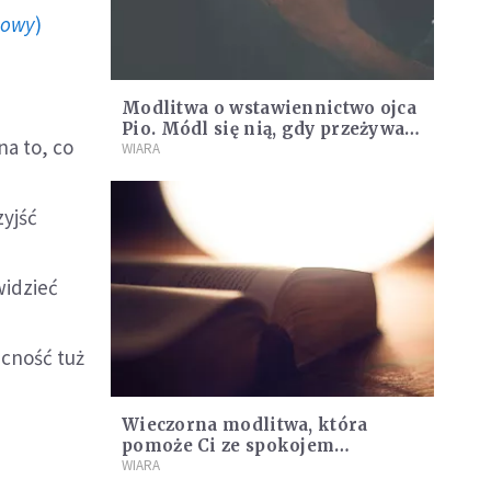
howy
)
Modlitwa o wstawiennictwo ojca
Pio. Módl się nią, gdy przeżywasz
na to, co
ciężki czas
WIARA
zyjść
widzieć
ecność tuż
Wieczorna modlitwa, która
pomoże Ci ze spokojem
zakończyć dzień
WIARA