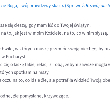
dzie Boga, swój prawdziwy skarb. (Sprawdź:
Rozwój duc
sze się cieszę, gdy mam iść do Twojej świątyni.
na to, jak jest w moim Kościele, na to, co w nim słyszę, 
 chwile, w których muszę przemóc swoją niechęć, by pr
 w Eucharystii.
ć Cię o łaskę takiej relacji z Tobą, żebym zawsze mogła 
których spotkam na mszy.
oczu na to, co idzie źle, ale potrafiła widzieć Twoją ob
ygodne, źle pomyślane, krzywdzące.