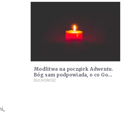
Modlitwa na początek Adwentu.
Bóg sam podpowiada, o co Go
prosić
DUCHOWOŚĆ
ni,