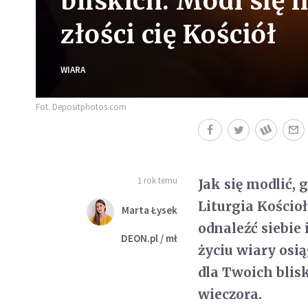
bliskich. Módl się 
złości cię Kościół
WIARA
Fot. Depositphotos.com
1 rok temu
Jak się modlić, 
Liturgia Kościo
Marta Łysek
odnaleźć siebie 
DEON.pl / mł
życiu wiary osią
dla Twoich blis
wieczora.