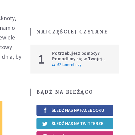
sknoty,
 nam o
NAJCZĘŚCIEJ CZYTANE
iewiele
ntowy
Potrzebujesz pomocy?
1
 dnia, by
Pomodlimy się w Twojej
intencji
62 komentarzy
BĄDŹ NA BIEŻĄCO
ŚLEDŹ NAS NA FACEBOOKU
ŚLEDŹ NAS NA TWITTERZE