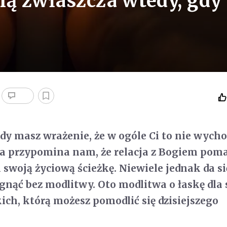
nią zwłaszcza wtedy, gdy
gdy masz wrażenie, że w ogóle Ci to nie wycho
ła przypomina nam, że relacja z Bogiem pom
i swoją życiową ścieżkę. Niewiele jednak da s
gnąć bez modlitwy. Oto modlitwa o łaskę dla s
kich, którą możesz pomodlić się dzisiejszego