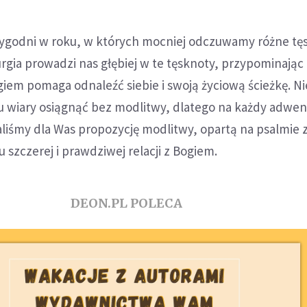
 tygodni w roku, w których mocniej odczuwamy różne tę
rgia prowadzi nas głębiej w te tęsknoty, przypominając
ogiem pomaga odnaleźć siebie i swoją życiową ścieżkę. N
ciu wiary osiągnąć bez modlitwy, dlatego na każdy adwe
iśmy dla Was propozycję modlitwy, opartą na psalmie z
zczerej i prawdziwej relacji z Bogiem.
DEON.PL POLECA