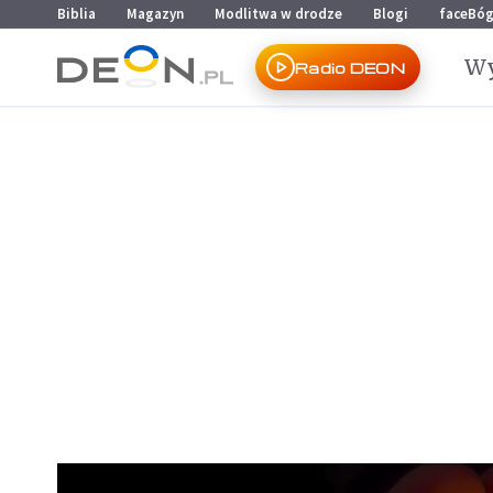
Przejdź do menu głównego
Przejdź do treści
Biblia
Magazyn
Modlitwa w drodze
Blogi
faceBó
Wy
Radio DEON