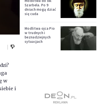
modlitwa do św.
Szarbela. Po 9
dniach mogą dziać
się cuda
Modlitwa ojca Pio
w trudnych i
beznadziejnych
sytuacjach
dzi?
aga
ię w
iebie i