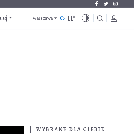
11
°
cej
Warszawa
WYBRANE DLA CIEBIE