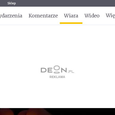
g
Sklep
Wię
darzenia
Komentarze
Wiara
Wideo