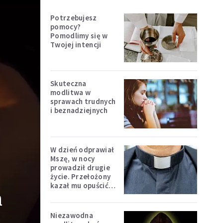
Potrzebujesz
pomocy?
Pomodlimy się w
Twojej intencji
Skuteczna
modlitwa w
sprawach trudnych
i beznadziejnych
W dzień odprawiał
Mszę, w nocy
prowadził drugie
życie. Przełożony
kazał mu opuścić
h
zakon
Niezawodna