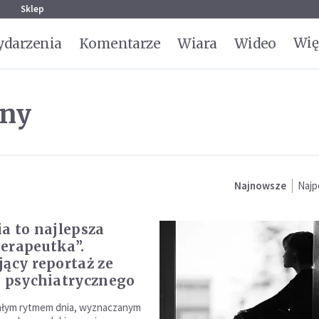
g
Sklep
Wię
darzenia
Komentarze
Wiara
Wideo
zny
Najnowsze
Najp
ia to najlepsza
erapeutka”.
jący reportaż ze
a psychiatrycznego
ałym rytmem dnia, wyznaczanym