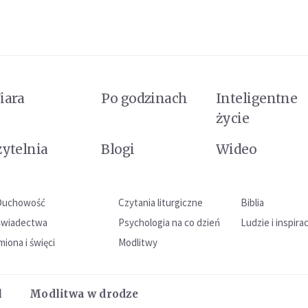
iara
Po godzinach
Inteligentne
życie
zytelnia
Blogi
Wideo
Duchowość
Czytania liturgiczne
Biblia
Świadectwa
Psychologia na co dzień
Ludzie i inspira
miona i święci
Modlitwy
l
Modlitwa w drodze