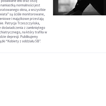
, podawane leki oraz ciszę
 namiastką normalności jest
kratowanego okna, a wszystkie
świata” są ściśle monitorowane,
leniowe i majątkowe przestają
ie. Patrycja Trzeszczyńska,
e doświadczenia z zamkniętego
hiatrycznego, na który trafiła w
dzie depresji. Publikujemy
żki “Kobiety z oddziału 5B”.