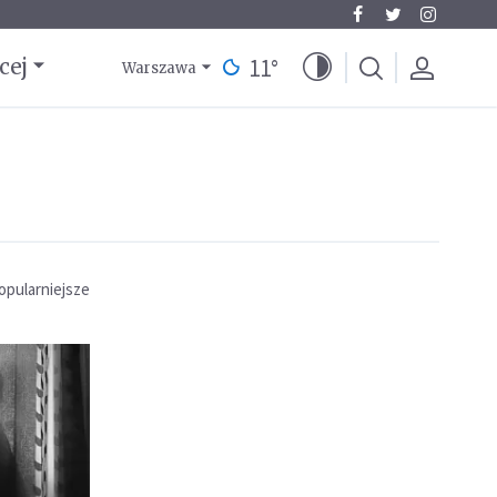
11
°
cej
Warszawa
opularniejsze