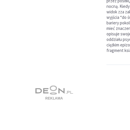
przez posiłki
nocną. Kiedy
widok zza za
wyjścia “do 
bariery poko
mieć znaczen
opisuje swoj
oddziału psyc
ciężkim epizo
fragment ksią