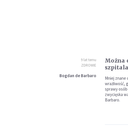
Można o
9 lat temu
ZDROWIE
szpital
Bogdan de Barbaro
Mniej znane 
wrażliwość, g
sprawy osób 
zwycięska wa
Barbaro.