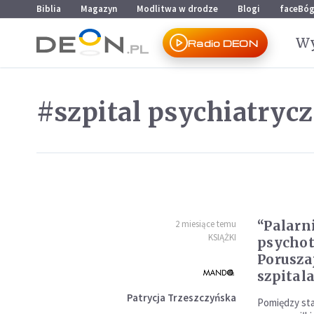
Przejdź do menu głównego
Przejdź do treści
Biblia
Magazyn
Modlitwa w drodze
Blogi
faceBó
Wy
Radio DEON
#szpital psychiatryc
“Palarn
2 miesiące temu
KSIĄŻKI
psychot
Porusza
szpital
Patrycja Trzeszczyńska
Pomiędzy st