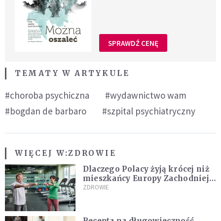
SPRAWDŹ CENĘ
TEMATY W ARTYKULE
#choroba psychiczna
#wydawnictwo wam
#bogdan de barbaro
#szpital psychiatryczny
WIĘCEJ W:
ZDROWIE
Dlaczego Polacy żyją krócej niż
mieszkańcy Europy Zachodniej?
Ekspertka wskazuje główne
ZDROWIE
przyczyny
Recepta na długowieczność.