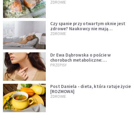
ZDROWIE
Czy spanie przy otwartym oknie jest
zdrowe? Naukowcy nie mają
wątpliwości
ZDROWIE
Dr Ewa Dąbrowska o poście w
chorobach metaboliczne:
niedoczynność tarczycy ustępuje
PRZEPISY
Post Daniela - dieta, która ratuje życie
[ROZMOWA]
ZDROWIE
Stereotypy, wstyd, samotność. Czy
kobiece ciała muszą być tematem
tabu?
INTELIGENTNE ŻYCIE