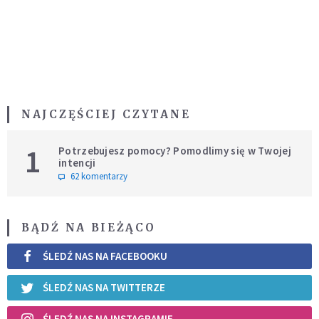
NAJCZĘŚCIEJ CZYTANE
1
Potrzebujesz pomocy? Pomodlimy się w Twojej
intencji
62 komentarzy
BĄDŹ NA BIEŻĄCO
ŚLEDŹ NAS NA FACEBOOKU
ŚLEDŹ NAS NA TWITTERZE
ŚLEDŹ NAS NA INSTAGRAMIE