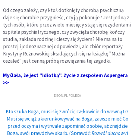
Od czego zależy, czy ktoś dotknięty chorobą psychiczną
daje się chorobie przygnieść, czy ją pokonuje? Jest jedną z
tych osób, które przez wiele miesięcy stają się rezydentami
szpitala psychiatrycznego, czy zwycięża chorobę: kończy
studia, zakłada rodzinę i cieszy się życiem? Nie ma na to
prostej i jednoznacznej odpowiedzi, ale zbiór reportaży
Krystyny Rożnowskiej składających się na książkę "Można
oszaleć" jest cenną próbą rozwiązania tej zagadki.
Myślała, że jest "idiotką". Życie z zespołem Aspergera
>>
DEON.PL POLECA
Kto szuka Boga, musi się zwrócić całkowicie do wewnątrz.
Musi się wciąż ukierunkowywać na Boga, zawsze mieć Go
przed oczyma i wytrwale zapominać o sobie, aż znajdzie
Boga, swój prawdziwy skarb. (Sprawdź:
Rozwój duchowy
)