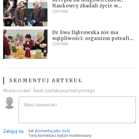
Naukowcy zbadali życie w
klasztorach
ZDROWIE
Dr Ewa Dąbrowska nie ma
wątpliwości: organizm potrafi
leczyć się sam
ZDROWIE
SKOMENTUJ ARTYKUŁ
Można oszaleć. Świat szpitala psychiatrycznego
Zaloguj się
lub
skomentuj jako Gość
Twój komentarz będzie moderowany