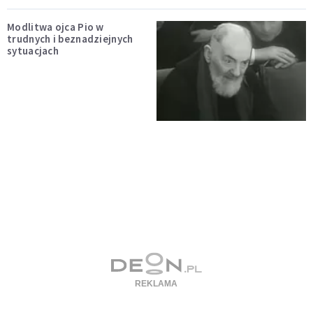
Modlitwa ojca Pio w
trudnych i beznadziejnych
sytuacjach