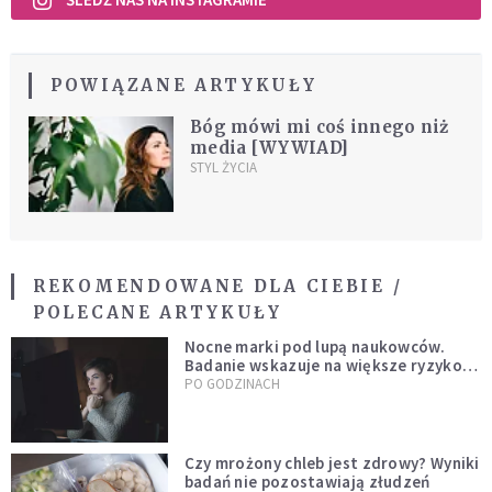
POWIĄZANE ARTYKUŁY
Bóg mówi mi coś innego niż
media [WYWIAD]
STYL ŻYCIA
REKOMENDOWANE DLA CIEBIE /
POLECANE ARTYKUŁY
Nocne marki pod lupą naukowców.
Badanie wskazuje na większe ryzyko
zawału
PO GODZINACH
Czy mrożony chleb jest zdrowy? Wyniki
badań nie pozostawiają złudzeń