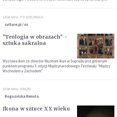
14 lat temu
PO GODZINACH
culture.pl / ns
"Teologia w obrazach" -
sztuka sakralna
Wystawa ikon ze zbiorów Muzeum Ikon w Supraślu jest głównym
punktem programu 3. edycji Międzynarodowego Festiwalu "Między
Wschodem a Zachodem".
16 lat temu
KSIĄŻKI
Rogozińska Renata
Ikona w sztuce XX wieku