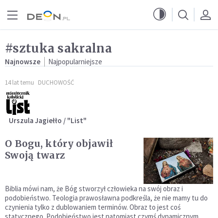
Przejdź do menu głównego
Przejdź do treści
#sztuka sakralna
Najnowsze
Najpopularniejsze
14 lat temu
DUCHOWOŚĆ
Urszula Jagiełło / "List"
O Bogu, który objawił
Swoją twarz
Biblia mówi nam, że Bóg stworzył człowieka na swój obraz i
podobieństwo. Teologia prawosławna podkreśla, że nie mamy tu do
czynienia tylko z dublowaniem terminów. Obraz to jest coś
statycznego. Podobieństwo jest natomiast czymś dynamicznym.