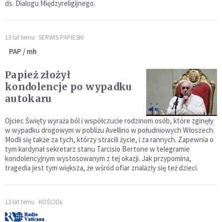
ds. Dialogu Międzyreligijnego.
13 lat temu
SERWIS PAPIESKI
PAP / mh
Papież złożył
kondolencje po wypadku
autokaru
Ojciec Święty wyraża ból i współczucie rodzinom osób, które zginęły
w wypadku drogowym w pobliżu Avellino w południowych Włoszech.
Modli się także za tych, którzy stracili życie, i za rannych. Zapewnia o
tym kardynał sekretarz stanu Tarcisio Bertone w telegramie
kondolencyjnym wystosowanym z tej okazji. Jak przypomina,
tragedia jest tym większa, że wśród ofiar znalazły się też dzieci.
13 lat temu
KOŚCIÓŁ