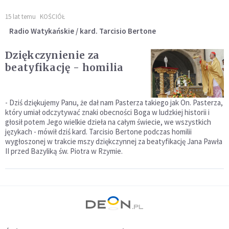
15 lat temu
KOŚCIÓŁ
Radio Watykańskie / kard. Tarcisio Bertone
Dziękczynienie za
beatyfikację - homilia
- Dziś dziękujemy Panu, że dał nam Pasterza takiego jak On. Pasterza,
który umiał odczytywać znaki obecności Boga w ludzkiej historii i
głosił potem Jego wielkie dzieła na całym świecie, we wszystkich
językach - mówił dziś kard. Tarcisio Bertone podczas homilii
wygłoszonej w trakcie mszy dziękczynnej za beatyfikację Jana Pawła
II przed Bazyliką św. Piotra w Rzymie.