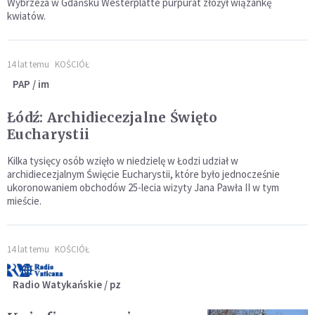
Wybrzeża w Gdańsku Westerplatte purpurat złożył wiązankę
kwiatów.
14 lat temu
KOŚCIÓŁ
PAP / im
Łódź: Archidiecezjalne Święto
Eucharystii
Kilka tysięcy osób wzięło w niedzielę w Łodzi udział w
archidiecezjalnym Święcie Eucharystii, które było jednocześnie
ukoronowaniem obchodów 25-lecia wizyty Jana Pawła II w tym
mieście.
14 lat temu
KOŚCIÓŁ
Radio Watykańskie / pz