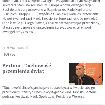
obojętnym, a nieraz wprost wrogim". Przypomniał o tym watykański
sekretarz stanu na seminarium "Europa a nowa ewangelizacja".
Zostało ono zorganizowane w Rzymie przez Radę Konferencji
Biskupich Europy (CCEE) wspólnie z Papieską Radą ds. Krzewienia
Nowej Ewangelizacji. Kard. Tarcisio Bertone zachęcił, by pokładać
ufność w Bogu i Jego Słowie, z realizmem rozpoznając przeszkody,
starając się rozproszyć uprzedzenia i przygotować teren pod
ewangeliczny zasiew.
14 lat temu
KOŚCIÓŁ
KAI / pz
Bertone: Duchowość
przemienia świat
"Duchowość chrześcijańska jako sposób bycia w świecie, aby go
przemienić" - taki tytuł nosiło wystąpienie kard. Tarcisio Bertone
podczas Festiwalu Nauki Społecznej Kościoła w Weronie.