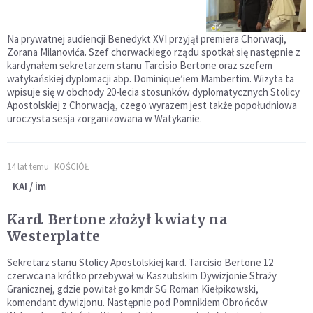
Na prywatnej audiencji Benedykt XVI przyjął premiera Chorwacji,
Zorana Milanovića. Szef chorwackiego rządu spotkał się następnie z
kardynałem sekretarzem stanu Tarcisio Bertone oraz szefem
watykańskiej dyplomacji abp. Dominique’iem Mambertim. Wizyta ta
wpisuje się w obchody 20-lecia stosunków dyplomatycznych Stolicy
Apostolskiej z Chorwacją, czego wyrazem jest także popołudniowa
uroczysta sesja zorganizowana w Watykanie.
14 lat temu
KOŚCIÓŁ
KAI / im
Kard. Bertone złożył kwiaty na
Westerplatte
Sekretarz stanu Stolicy Apostolskiej kard. Tarcisio Bertone 12
czerwca na krótko przebywał w Kaszubskim Dywizjonie Straży
Granicznej, gdzie powitał go kmdr SG Roman Kiełpikowski,
komendant dywizjonu. Następnie pod Pomnikiem Obrońców