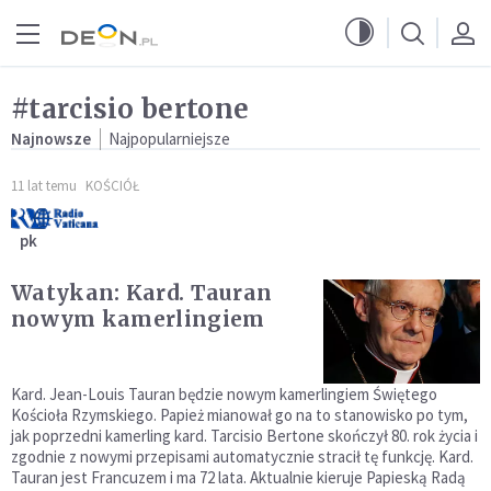
Przejdź do menu głównego
Przejdź do treści
#tarcisio bertone
Najnowsze
Najpopularniejsze
11 lat temu
KOŚCIÓŁ
pk
Watykan: Kard. Tauran
nowym kamerlingiem
Kard. Jean-Louis Tauran będzie nowym kamerlingiem Świętego
Kościoła Rzymskiego. Papież mianował go na to stanowisko po tym,
jak poprzedni kamerling kard. Tarcisio Bertone skończył 80. rok życia i
zgodnie z nowymi przepisami automatycznie stracił tę funkcję. Kard.
Tauran jest Francuzem i ma 72 lata. Aktualnie kieruje Papieską Radą