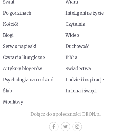
Świat
Wiara
Po godzinach
Inteligentne życie
Kościół
Czytelnia
Blogi
Wideo
Serwis papieski
Duchowość
Czytania liturgiczne
Biblia
Artykuły blogerów
Świadectwa
Psychologia na co dzień
Ludzie i inspiracje
Ślub
Imiona i święci
Modlitwy
Dołącz do społeczności DEON.pl