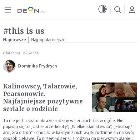
Przejdź do menu głównego
Przejdź do treści
#this is us
Najnowsze
Najpopularniejsze
6 lat temu
MAGAZYN
Dominika Frydrych
Kalinowscy, Talarowie,
Pearsonowie.
Najfajniejsze pozytywne
seriale o rodzinie
To nie jest tekst o obrazie rodziny w serialach tak w ogóle. Nie
pojawią się tu „Ostre przedmioty”, „Wielkie kłamstewka”, „Fleabag”
ani „Gra o tron” - chociaż w każdym z nich wątki rodzinne są na swój
sposób ciekawe. To przegląd seriali z rodziną na pierwszym planie. I