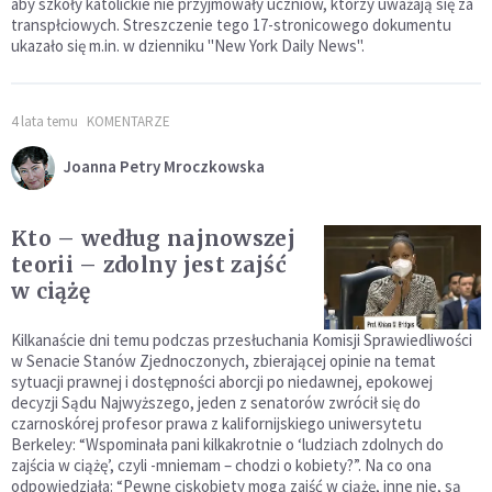
aby szkoły katolickie nie przyjmowały uczniów, którzy uważają się za
transpłciowych. Streszczenie tego 17-stronicowego dokumentu
ukazało się m.in. w dzienniku "New York Daily News".
4 lata temu
KOMENTARZE
Joanna Petry Mroczkowska
Kto – według najnowszej
teorii – zdolny jest zajść
w ciążę
Kilkanaście dni temu podczas przesłuchania Komisji Sprawiedliwości
w Senacie Stanów Zjednoczonych, zbierającej opinie na temat
sytuacji prawnej i dostępności aborcji po niedawnej, epokowej
decyzji Sądu Najwyższego, jeden z senatorów zwrócił się do
czarnoskórej profesor prawa z kalifornijskiego uniwersytetu
Berkeley: “Wspominała pani kilkakrotnie o ‘ludziach zdolnych do
zajścia w ciążę’, czyli -mniemam – chodzi o kobiety?”. Na co ona
odpowiedziała: “Pewne ciskobiety mogą zajść w ciążę, inne nie, są