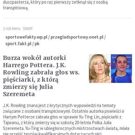
duszpasterza, który po raz pierwszy zetknął się z osobą
transpłciową.
1 rok temu
ŚWIAT
sportowefakty.wp.pl / przegladsportowy.onet.pl /
sport.fakt.pl / pk
Burza wokół autorki
Harrego Pottera. J.K.
Rowling zabrała głos ws.
pięściarki, z którą
zmierzy się Julia
Szeremeta
J.K. Rowling znana jest z krytycznych wypowiedzi na tematy
związane z osobami transpłciowymi. Ostatnio autorka powieści o
Harrym Potterze zabrała głos w sprawie Yu-Ting Lin, pięściarki z
Tajwanu, z którą zmierzy się w sobotę 20-letnia Polka Julia
Szeremeta. Yu-Ting w ubiegłorocznych mistrzostwach świata, miała
nie przejść testów kwalifikacyjnych dotyczących płci.