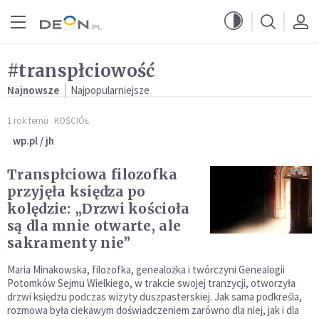
Przejdź do menu głównego
Przejdź do treści
#transpłciowość
Najnowsze
Najpopularniejsze
1 rok temu
KOŚCIÓŁ
wp.pl / jh
Transpłciowa filozofka
przyjęła księdza po
kolędzie: „Drzwi kościoła
są dla mnie otwarte, ale
sakramenty nie”
Maria Minakowska, filozofka, genealożka i twórczyni Genealogii
Potomków Sejmu Wielkiego, w trakcie swojej tranzycji, otworzyła
drzwi księdzu podczas wizyty duszpasterskiej. Jak sama podkreśla,
rozmowa była ciekawym doświadczeniem zarówno dla niej, jak i dla