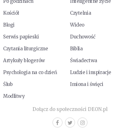
Po godzinach
Inteligentne życie
Kościół
Czytelnia
Blogi
Wideo
Serwis papieski
Duchowość
Czytania liturgiczne
Biblia
Artykuły blogerów
Świadectwa
Psychologia na co dzień
Ludzie i inspiracje
Ślub
Imiona i święci
Modlitwy
Dołącz do społeczności DEON.pl