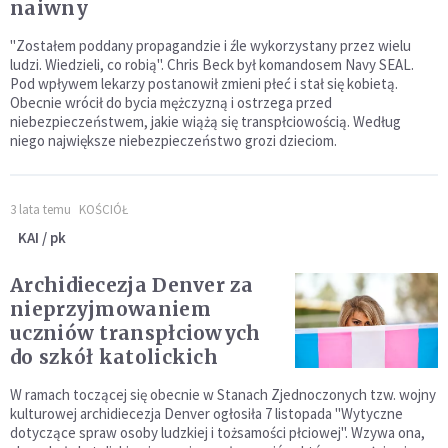
naiwny
"Zostałem poddany propagandzie i źle wykorzystany przez wielu
ludzi. Wiedzieli, co robią". Chris Beck był komandosem Navy SEAL.
Pod wpływem lekarzy postanowił zmieni płeć i stał się kobietą.
Obecnie wrócił do bycia mężczyzną i ostrzega przed
niebezpieczeństwem, jakie wiążą się transpłciowością. Według
niego największe niebezpieczeństwo grozi dzieciom.
3 lata temu
KOŚCIÓŁ
KAI / pk
Archidiecezja Denver za
nieprzyjmowaniem
uczniów transpłciowych
do szkół katolickich
W ramach toczącej się obecnie w Stanach Zjednoczonych tzw. wojny
kulturowej archidiecezja Denver ogłosiła 7 listopada "Wytyczne
dotyczące spraw osoby ludzkiej i tożsamości płciowej". Wzywa ona,