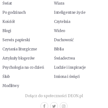
Świat
Wiara
Po godzinach
Inteligentne życie
Kościół
Czytelnia
Blogi
Wideo
Serwis papieski
Duchowość
Czytania liturgiczne
Biblia
Artykuły blogerów
Świadectwa
Psychologia na co dzień
Ludzie i inspiracje
Ślub
Imiona i święci
Modlitwy
Dołącz do społeczności DEON.pl