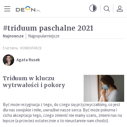
Przejdź do menu głównego
Przejdź do treści
#triduum paschalne 2021
Najnowsze
Najpopularniejsze
5 lat temu
KOMENTARZE
Agata Rusek
Triduum w kluczu
wytrwałości i pokory
Być może rezygnacja z tego, do czego się przyzwyczailiśmy, co jest
dla nas swojskie i miłe, uwrażliwi nasze serca. Być może pokorna i
cicha akceptacja tego, czego zmienić nie mamy szans, zmieni nas na
lepsze (a przecież ostatecznie o to nieustannie nam chodzi).