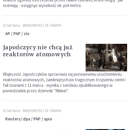
oceniają - osiągnąć wysokość ok. pół metra.
15 lat temu
WIADOMOŚCI ZE ŚWIATA
AP / PAP / slo
Japończycy nie chcą już
reaktorów atomowych
Większość Japończyków sprzeciwia się ponownemu uruchomieniu
reaktorów atomowych, zamkniętych po tragicznym trzęsieniu ziemi i
fali tsunami z 11 marca - wynika z sondażu opublikowanego w
poniedziałek przez dziennik "Nikkei".
15 lat temu
WIADOMOŚCI ZE ŚWIATA
Reuters/ dpa / PAP / apio