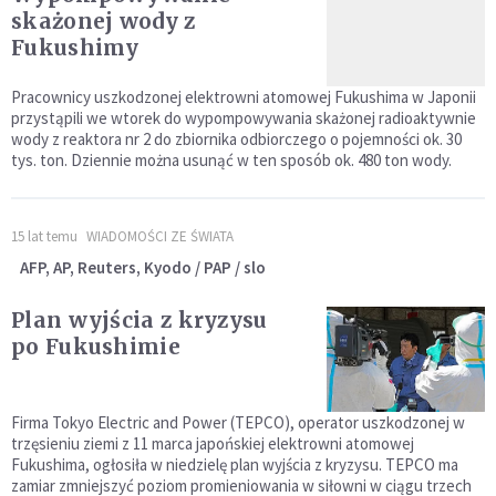
skażonej wody z
Fukushimy
Pracownicy uszkodzonej elektrowni atomowej Fukushima w Japonii
przystąpili we wtorek do wypompowywania skażonej radioaktywnie
wody z reaktora nr 2 do zbiornika odbiorczego o pojemności ok. 30
tys. ton. Dziennie można usunąć w ten sposób ok. 480 ton wody.
15 lat temu
WIADOMOŚCI ZE ŚWIATA
AFP, AP, Reuters, Kyodo / PAP / slo
Plan wyjścia z kryzysu
po Fukushimie
Firma Tokyo Electric and Power (TEPCO), operator uszkodzonej w
trzęsieniu ziemi z 11 marca japońskiej elektrowni atomowej
Fukushima, ogłosiła w niedzielę plan wyjścia z kryzysu. TEPCO ma
zamiar zmniejszyć poziom promieniowania w siłowni w ciągu trzech