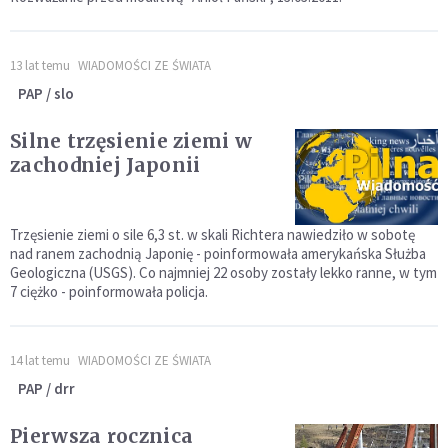
13 lat temu
WIADOMOŚCI ZE ŚWIATA
PAP / slo
Silne trzęsienie ziemi w
zachodniej Japonii
Trzęsienie ziemi o sile 6,3 st. w skali Richtera nawiedziło w sobotę
nad ranem zachodnią Japonię - poinformowała amerykańska Służba
Geologiczna (USGS). Co najmniej 22 osoby zostały lekko ranne, w tym
7 ciężko - poinformowała policja.
14 lat temu
WIADOMOŚCI ZE ŚWIATA
PAP / drr
Pierwsza rocznica