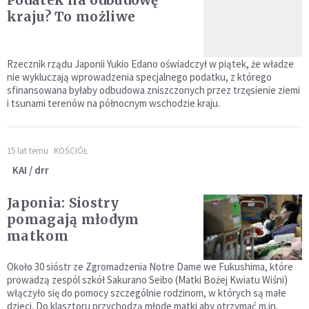
Podatek na odbudowę
kraju? To możliwe
Rzecznik rządu Japonii Yukio Edano oświadczył w piątek, że władze
nie wykluczają wprowadzenia specjalnego podatku, z którego
sfinansowana byłaby odbudowa zniszczonych przez trzęsienie ziemi
i tsunami terenów na północnym wschodzie kraju.
15 lat temu
KOŚCIÓŁ
KAI / drr
Japonia: Siostry
pomagają młodym
matkom
Około 30 sióstr ze Zgromadzenia Notre Dame we Fukushima, które
prowadzą zespól szkół Sakurano Seibo (Matki Bożej Kwiatu Wiśni)
włączyło się do pomocy szczególnie rodzinom, w których są małe
dzieci. Do klasztoru przychodzą młode matki aby otrzymać m.in.