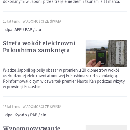
dokonanymi w Japonii przez trzęsienie ziemi i tsunami z 11 marca.
15 lat temu
WIADOMOŚCI ZE ŚWIATA
dpa, AFP / PAP / slo
Strefa wokół elektrowni
Fukushima zamknięta
Władze Japonii ogłosiły obszar w promieniu 20 kilometrów wokół
uszkodzonej elektrowni atomowej Fukushima strefą zamkniętą.
Poinformował o tym w czwartek premier Naoto Kan podczas wizyty
w prowincji Fukushima.
15 lat temu
WIADOMOŚCI ZE ŚWIATA
dpa, Kyodo / PAP / slo
Wypompowywanie