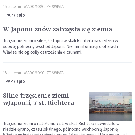
15 lat temu
WIADOMOŚCI ZE ŚWIATA
PAP / apio
W Japonii znów zatrzęsła się ziemia
Trzęsienie ziemi o sile 6,5 stopni w skali Richtera nawiedziło w
sobotę północny wschód Japonii. Nie ma informacji o ofiarach.
Władze nie ogłosiły ostrzeżenia o tsunami.
15 lat temu
WIADOMOŚCI ZE ŚWIATA
PAP / apio
Silne trzęsienie ziemi
wJaponii, 7 st. Richtera
Trzęsienie ziemi o natężeniu 7 st. w skali Richtera nawiedziło w
niedzielę rano, czasu lokalnego, północno wschodnią Japonię.
Władze ogłosiły ostrzeżenie przed falami tsunami, które mogą - jak