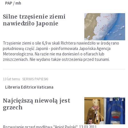
PAP / mh
Silne trzęsienie ziemi
nawiedziło Japonie
Trzęsienie ziemi o sile 6,9 w skali Richtera nawiedziło w środę rano
południową część Japonii - poinformowała Japońska Agencja
Meteorologiczna. Na razie nie ma doniesień o ofiarach lub
zniszczeniach. Nie wydano także ostrzeżenia przed tsunami.
13 lat temu
SERWIS PAPIESKI
Libreria Editrice Vaticana
Najcięższą niewolą jest
grzech
Rozważanie przed modlitwą "Anioł Pański", 13.03.2011.