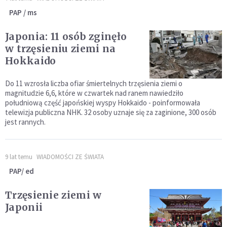
PAP / ms
Japonia: 11 osób zginęło
w trzęsieniu ziemi na
Hokkaido
Do 11 wzrosła liczba ofiar śmiertelnych trzęsienia ziemi o
magnitudzie 6,6, które w czwartek nad ranem nawiedziło
południową część japońskiej wyspy Hokkaido - poinformowała
telewizja publiczna NHK. 32 osoby uznaje się za zaginione, 300 osób
jest rannych.
9 lat temu
WIADOMOŚCI ZE ŚWIATA
PAP/ ed
Trzęsienie ziemi w
Japonii