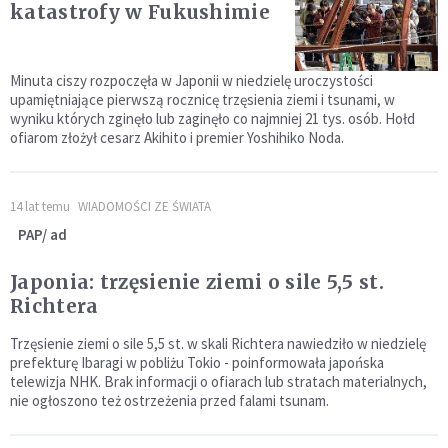
katastrofy w Fukushimie
Minuta ciszy rozpoczęła w Japonii w niedzielę uroczystości
upamiętniające pierwszą rocznicę trzęsienia ziemi i tsunami, w
wyniku których zginęło lub zaginęło co najmniej 21 tys. osób. Hołd
ofiarom złożył cesarz Akihito i premier Yoshihiko Noda.
14 lat temu
WIADOMOŚCI ZE ŚWIATA
PAP/ ad
Japonia: trzęsienie ziemi o sile 5,5 st.
Richtera
Trzęsienie ziemi o sile 5,5 st. w skali Richtera nawiedziło w niedzielę
prefekturę Ibaragi w pobliżu Tokio - poinformowała japońska
telewizja NHK. Brak informacji o ofiarach lub stratach materialnych,
nie ogłoszono też ostrzeżenia przed falami tsunam.