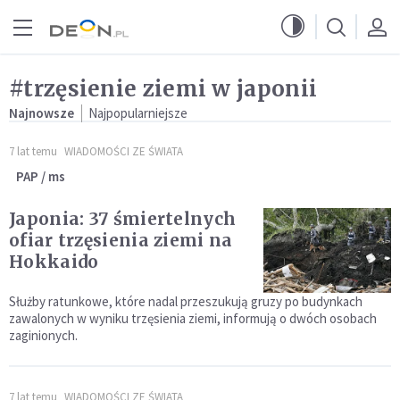
Przejdź do menu głównego
Przejdź do treści
#trzęsienie ziemi w japonii
Najnowsze
Najpopularniejsze
7 lat temu
WIADOMOŚCI ZE ŚWIATA
PAP / ms
Japonia: 37 śmiertelnych
ofiar trzęsienia ziemi na
Hokkaido
Służby ratunkowe, które nadal przeszukują gruzy po budynkach
zawalonych w wyniku trzęsienia ziemi, informują o dwóch osobach
zaginionych.
7 lat temu
WIADOMOŚCI ZE ŚWIATA