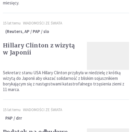
miesięcy.
15 lat temu
WIADOMOŚCI ZE ŚWIATA
(Reuters, AP / PAP / slo
Hillary Clinton z wizytą
w Japonii
Sekretarz stanu USA Hillary Clinton przybyła w niedzielę z krótką
wizytą do Japonii aby okazać solidarność z bliskim sojusznikiem
borykającym się z następstwami katastrofalnego trzęsienia ziemi z
11 marca.
15 lat temu
WIADOMOŚCI ZE ŚWIATA
PAP / drr