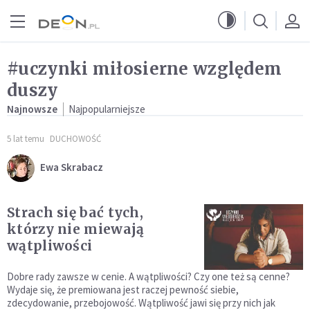
Przejdź do menu głównego
Przejdź do treści
#uczynki miłosierne względem
duszy
Najnowsze
Najpopularniejsze
5 lat temu
DUCHOWOŚĆ
Ewa Skrabacz
Strach się bać tych,
którzy nie miewają
wątpliwości
Dobre rady zawsze w cenie. A wątpliwości? Czy one też są cenne?
Wydaje się, że premiowana jest raczej pewność siebie,
zdecydowanie, przebojowość. Wątpliwość jawi się przy nich jak