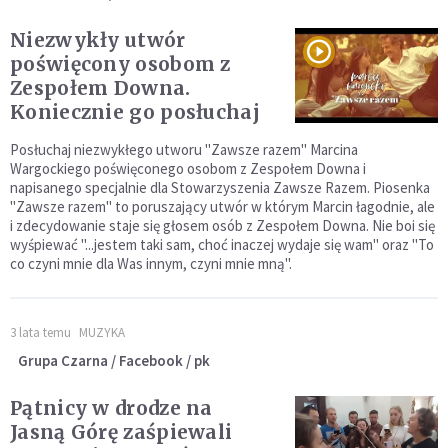
Niezwykły utwór
poświęcony osobom z
Zespołem Downa.
Koniecznie go posłuchaj
Posłuchaj niezwykłego utworu "Zawsze razem" Marcina
Wargockiego poświęconego osobom z Zespołem Downa i
napisanego specjalnie dla Stowarzyszenia Zawsze Razem. Piosenka
"Zawsze razem" to poruszający utwór w którym Marcin łagodnie, ale
i zdecydowanie staje się głosem osób z Zespołem Downa. Nie boi się
wyśpiewać "...jestem taki sam, choć inaczej wydaje się wam" oraz "To
co czyni mnie dla Was innym, czyni mnie mną".
3 lata temu
MUZYKA
Grupa Czarna / Facebook / pk
Pątnicy w drodze na
Jasną Górę zaśpiewali