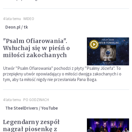
4 lata temu
WIDEO
Deon.pl / tk
"Psalm Ofiarowania".
Wsłuchaj się w pieśń o
miłości zakochanych
Utwór "Psalm Ofiarowania" pochodzi z płyty "Psalmy Józefa". To
przepiękny utwór opowiadający o miłości dwojga zakochanych i o
tym, aby ta miłość nigdy nie przesłaniała Pana Boga.
4 lata temu
PO GODZINACH
The SteelDrivers / YouTube
Legendarny zespół
nagrał piosenkę z