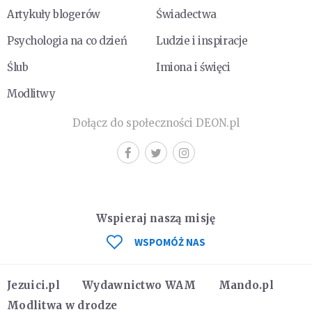
Artykuły blogerów
Świadectwa
Psychologia na co dzień
Ludzie i inspiracje
Ślub
Imiona i święci
Modlitwy
Dołącz do społeczności DEON.pl
Wspieraj naszą misję
WSPOMÓŻ NAS
Jezuici.pl
Wydawnictwo WAM
Mando.pl
Modlitwa w drodze