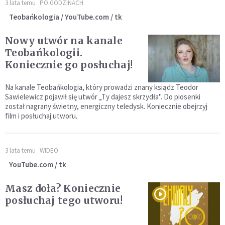
3 lata temu
PO GODZINACH
Teobańkologia / YouTube.com / tk
Nowy utwór na kanale
Teobańkologii.
Koniecznie go posłuchaj!
Na kanale Teobańkologia, który prowadzi znany ksiądz Teodor
Sawielewicz pojawił się utwór „Ty dajesz skrzydła". Do piosenki
został nagrany świetny, energiczny teledysk. Koniecznie obejrzyj
film i posłuchaj utworu.
3 lata temu
WIDEO
YouTube.com / tk
Masz doła? Koniecznie
posłuchaj tego utworu!