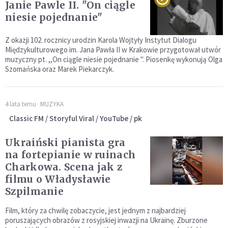
Janie Pawle II. "On ciągle
niesie pojednanie"
Z okazji 102. rocznicy urodzin Karola Wojtyły Instytut Dialogu
Międzykulturowego im. Jana Pawła II w Krakowie przygotował utwór
muzyczny pt. ,,On ciągle niesie pojednanie ". Piosenkę wykonują Olga
Szomańska oraz Marek Piekarczyk.
4 lata temu
MUZYKA
Classic FM / Storyful Viral / YouTube / pk
Ukraiński pianista gra
na fortepianie w ruinach
Charkowa. Scena jak z
filmu o Władysławie
Szpilmanie
Film, który za chwilę zobaczycie, jest jednym z najbardziej
poruszających obrazów z rosyjskiej inwazji na Ukrainę. Zburzone