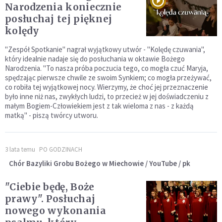
Narodzenia koniecznie
posłuchaj tej pięknej
kolędy
"Zespół Spotkanie" nagrał wyjątkowy utwór - "Kolędę czuwania",
który idealnie nadaje się do posłuchania w oktawie Bożego
Narodzenia. "To nasza próba poczucia tego, co mogła czuć Maryja,
spędzając pierwsze chwile ze swoim Synkiem; co mogła przeżywać,
co robiła tej wyjątkowej nocy. Wierzymy, że choć jej przeznaczenie
było inne niż nas, zwykłych ludzi, to przecież w jej doświadczeniu z
małym Bogiem-Człowiekiem jest z tak wieloma z nas - z każdą
matką" - piszą twórcy utworu.
3 lata temu
PO GODZINACH
Chór Bazyliki Grobu Bożego w Miechowie / YouTube / pk
"Ciebie będę, Boże
prawy". Posłuchaj
nowego wykonania