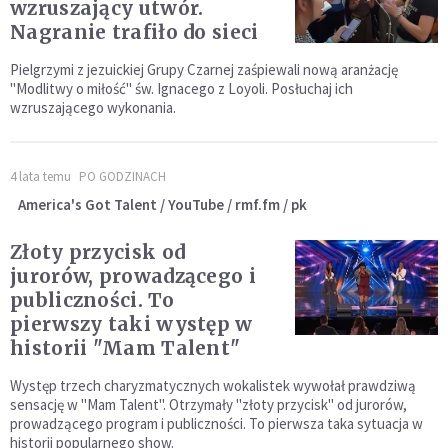
wzruszający utwór.
Nagranie trafiło do sieci
Pielgrzymi z jezuickiej Grupy Czarnej zaśpiewali nową aranżację
"Modlitwy o miłość" św. Ignacego z Loyoli. Posłuchaj ich
wzruszającego wykonania.
4 lata temu
PO GODZINACH
America's Got Talent / YouTube / rmf.fm / pk
Złoty przycisk od
jurorów, prowadzącego i
publiczności. To
pierwszy taki występ w
historii "Mam Talent"
Występ trzech charyzmatycznych wokalistek wywołał prawdziwą
sensację w "Mam Talent". Otrzymały "złoty przycisk" od jurorów,
prowadzącego program i publiczności. To pierwsza taka sytuacja w
historii popularnego show.