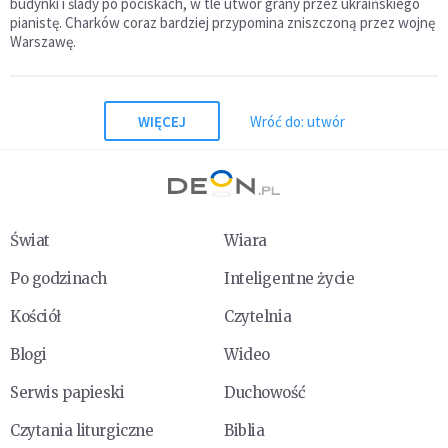
budynki i ślady po pociskach, w tle utwór grany przez ukraińskiego
pianistę. Charków coraz bardziej przypomina zniszczoną przez wojnę
Warszawę.
WIĘCEJ
Wróć do: utwór
Świat
Wiara
Po godzinach
Inteligentne życie
Kościół
Czytelnia
Blogi
Wideo
Serwis papieski
Duchowość
Czytania liturgiczne
Biblia