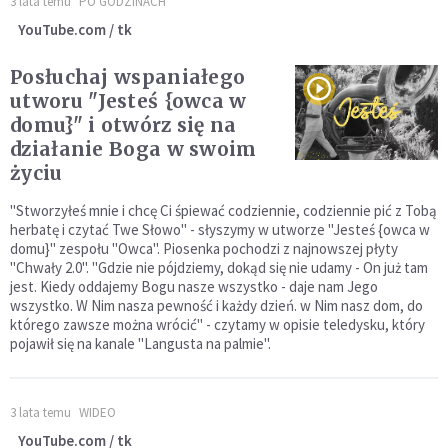
3 lata temu
PO GODZINACH
YouTube.com / tk
Posłuchaj wspaniałego
utworu "Jesteś {owca w
domu}" i otwórz się na
działanie Boga w swoim
życiu
"Stworzyłeś mnie i chcę Ci śpiewać codziennie, codziennie pić z Tobą
herbatę i czytać Twe Słowo" - słyszymy w utworze "Jesteś {owca w
domu}" zespołu "Owca". Piosenka pochodzi z najnowszej płyty
"Chwały 2.0". "Gdzie nie pójdziemy, dokąd się nie udamy - On już tam
jest. Kiedy oddajemy Bogu nasze wszystko - daje nam Jego
wszystko. W Nim nasza pewność i każdy dzień. w Nim nasz dom, do
którego zawsze można wrócić" - czytamy w opisie teledysku, który
pojawił się na kanale "Langusta na palmie".
3 lata temu
WIDEO
YouTube.com / tk