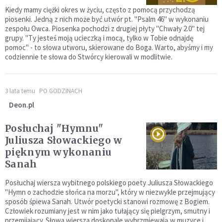
Kiedy mamy ciężki okres w życiu, często z pomocą przychodzą
piosenki. Jedną z nich może być utwór pt. "Psalm 46" w wykonaniu
zespołu Owca. Piosenka pochodzi z drugiej płyty "Chwały 2.0" tej
grupy. "Ty jesteś moją ucieczką i mocą, tylko w Tobie odnajdę
pomoc" - to słowa utworu, skierowane do Boga. Warto, abyśmy i my
codziennie te słowa do Stwórcy kierowali w modlitwie.
3 lata temu
PO GODZINACH
Deon.pl
Posłuchaj "Hymnu"
Juliusza Słowackiego w
pięknym wykonaniu
Sanah
Posłuchaj wiersza wybitnego polskiego poety Juliusza Słowackiego
"Hymn o zachodzie słońca na morzu", który w niezwykle przejmujący
sposób śpiewa Sanah. Utwór poetycki stanowi rozmowę z Bogiem.
Człowiek rozumiany jest w nim jako tułający się pielgrzym, smutny i
przemijający. Słowa wiersza doskonale wybrzmiewają w muzyce i