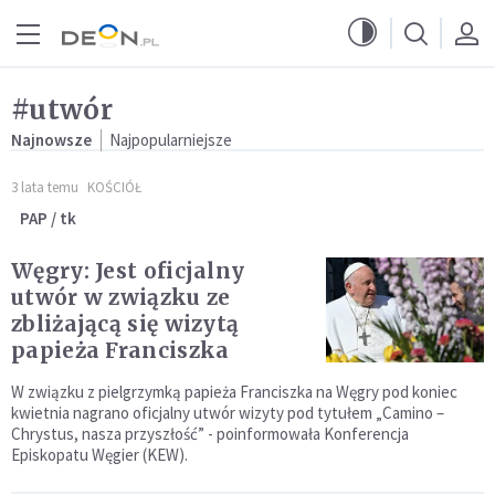
Przejdź do menu głównego
Przejdź do treści
#utwór
Najnowsze
Najpopularniejsze
3 lata temu
KOŚCIÓŁ
PAP / tk
Węgry: Jest oficjalny
utwór w związku ze
zbliżającą się wizytą
papieża Franciszka
W związku z pielgrzymką papieża Franciszka na Węgry pod koniec
kwietnia nagrano oficjalny utwór wizyty pod tytułem „Camino –
Chrystus, nasza przyszłość” - poinformowała Konferencja
Episkopatu Węgier (KEW).