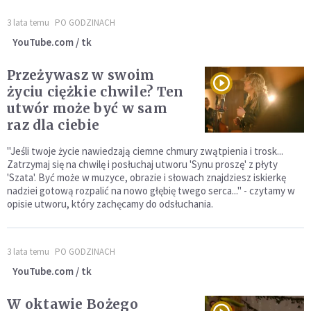
3 lata temu
PO GODZINACH
YouTube.com / tk
Przeżywasz w swoim
życiu ciężkie chwile? Ten
utwór może być w sam
raz dla ciebie
"Jeśli twoje życie nawiedzają ciemne chmury zwątpienia i trosk...
Zatrzymaj się na chwilę i posłuchaj utworu 'Synu proszę' z płyty
'Szata'. Być może w muzyce, obrazie i słowach znajdziesz iskierkę
nadziei gotową rozpalić na nowo głębię twego serca..." - czytamy w
opisie utworu, który zachęcamy do odsłuchania.
3 lata temu
PO GODZINACH
YouTube.com / tk
W oktawie Bożego