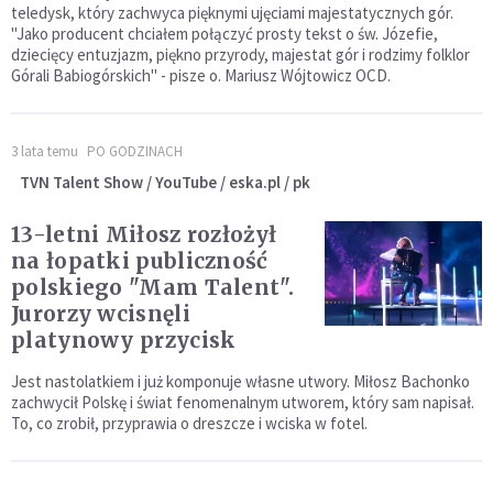
teledysk, który zachwyca pięknymi ujęciami majestatycznych gór.
"Jako producent chciałem połączyć prosty tekst o św. Józefie,
dziecięcy entuzjazm, piękno przyrody, majestat gór i rodzimy folklor
Górali Babiogórskich" - pisze o. Mariusz Wójtowicz OCD.
3 lata temu
PO GODZINACH
TVN Talent Show / YouTube / eska.pl / pk
13-letni Miłosz rozłożył
na łopatki publiczność
polskiego "Mam Talent".
Jurorzy wcisnęli
platynowy przycisk
Jest nastolatkiem i już komponuje własne utwory. Miłosz Bachonko
zachwycił Polskę i świat fenomenalnym utworem, który sam napisał.
To, co zrobił, przyprawia o dreszcze i wciska w fotel.