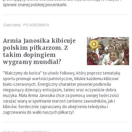
śpiewie znanej polskiej piosenkarki.
3 lata temu
PO GODZINACH
Armia Janosika kibicuje
polskim piłkarzom. Z
takim dopingiem
wygramy mundial?
"Walczymy do końca" to utwór folkowy, który poprzez tematykę
sportu promuje wartości patriotyczne, bliskie każdemu kibicowi
biało-czerwonych. Energiczny charakter piosenki podkreśla
niegasnący dziecięcy entuzjazm, taniec oraz oczywiście dobra
muzyka. Mała Armia Janosika chce za pomocą swojej twórczości
zarażać wiarą w spełnianie marzeń zarówno zawodników, jak i
kibiców. Serdecznie zapraszamy do obejrzenia teledysku i
zagrzewania do walki naszych piłkarzy!