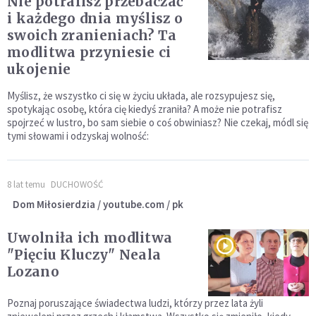
Nie potrafisz przebaczać
i każdego dnia myślisz o
swoich zranieniach? Ta
modlitwa przyniesie ci
ukojenie
Myślisz, że wszystko ci się w życiu układa, ale rozsypujesz się,
spotykając osobę, która cię kiedyś zraniła? A może nie potrafisz
spojrzeć w lustro, bo sam siebie o coś obwiniasz? Nie czekaj, módl się
tymi słowami i odzyskaj wolność:
8 lat temu
DUCHOWOŚĆ
Dom Miłosierdzia / youtube.com / pk
Uwolniła ich modlitwa
"Pięciu Kluczy" Neala
Lozano
Poznaj poruszające świadectwa ludzi, którzy przez lata żyli