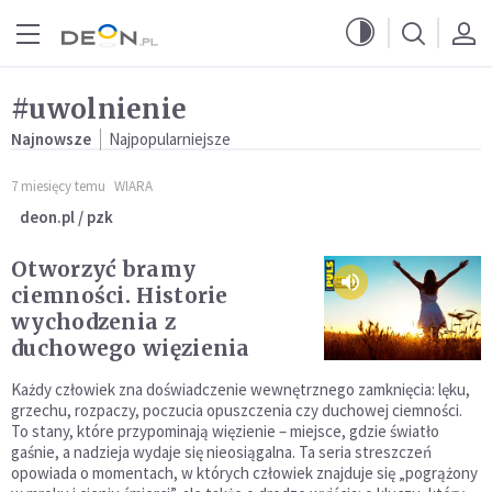
Przejdź do menu głównego
Przejdź do treści
#uwolnienie
Najnowsze
Najpopularniejsze
7 miesięcy temu
WIARA
deon.pl / pzk
Otworzyć bramy
ciemności. Historie
wychodzenia z
duchowego więzienia
Każdy człowiek zna doświadczenie wewnętrznego zamknięcia: lęku,
grzechu, rozpaczy, poczucia opuszczenia czy duchowej ciemności.
To stany, które przypominają więzienie – miejsce, gdzie światło
gaśnie, a nadzieja wydaje się nieosiągalna. Ta seria streszczeń
opowiada o momentach, w których człowiek znajduje się „pogrążony