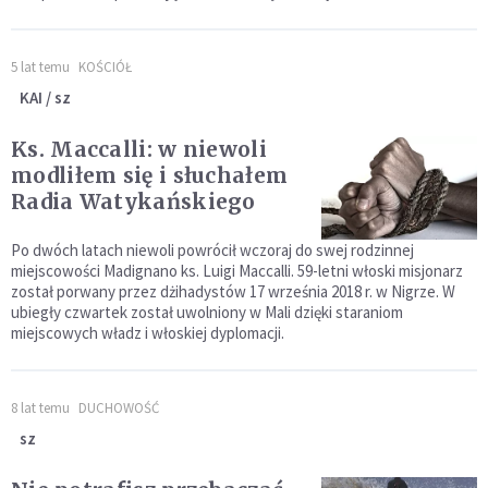
5 lat temu
KOŚCIÓŁ
KAI / sz
Ks. Maccalli: w niewoli
modliłem się i słuchałem
Radia Watykańskiego
Po dwóch latach niewoli powrócił wczoraj do swej rodzinnej
miejscowości Madignano ks. Luigi Maccalli. 59-letni włoski misjonarz
został porwany przez dżihadystów 17 września 2018 r. w Nigrze. W
ubiegły czwartek został uwolniony w Mali dzięki staraniom
miejscowych władz i włoskiej dyplomacji.
8 lat temu
DUCHOWOŚĆ
sz