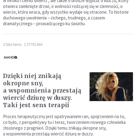
w mroku i cieniu śmierci”, ale także o drodze wyjścia: o kluczu, który
otwiera zamknięte drzwi, o wolności rodzącej się w ciemności, o
wierze, która wraca, gdy wszystko wydaje się stracone. To historie
duchowego uwolnienia – cichego, trudnego, a czasem
dramatycznego – prowadzącego ku światłu.
2 lata temu
CZYTELNIA
Dzięki niej znikają
okropne sny,
a wspomnienia przestają
wiercić dziurę w duszy.
Taki jest sens terapii
Proces terapeutyczny jest opatrywaniem ran, spojrzeniem na to,
co było, z perspektywy tu i teraz, tworzeniem nowego człowieka
złożonego z pragnień. Dzięki temu znikają okropne sny,
a wspomnienia przestają wiercić dziurę w duszy.