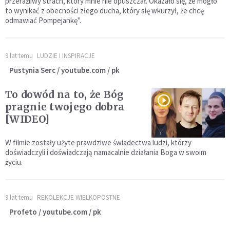
przeraźliwy strach, który mnie nie opuszczał. Okazało się, że mogło
to wynikać z obecności złego ducha, który się wkurzył, że chcę
odmawiać Pompejankę".
9 lat temu
LUDZIE I INSPIRACJE
Pustynia Serc / youtube.com / pk
To dowód na to, że Bóg
pragnie twojego dobra
[WIDEO]
W filmie zostały użyte prawdziwe świadectwa ludzi, którzy
doświadczyli i doświadczają namacalnie działania Boga w swoim
życiu.
9 lat temu
REKOLEKCJE WIELKOPOSTNE
Profeto / youtube.com / pk