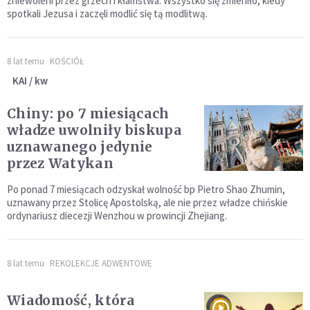
zniewoleni przez grzech i kłamstwa. Wszystko się zmieniło, kiedy
spotkali Jezusa i zaczęli modlić się tą modlitwą.
8 lat temu
KOŚCIÓŁ
KAI / kw
Chiny: po 7 miesiącach
władze uwolniły biskupa
uznawanego jedynie
przez Watykan
Po ponad 7 miesiącach odzyskał wolność bp Pietro Shao Zhumin,
uznawany przez Stolicę Apostolską, ale nie przez władze chińskie
ordynariusz diecezji Wenzhou w prowincji Zhejiang.
8 lat temu
REKOLEKCJE ADWENTOWE
Wiadomość, która