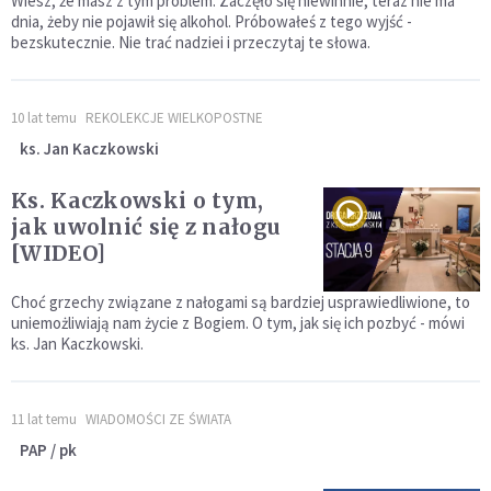
Wiesz, że masz z tym problem. Zaczęło się niewinnie, teraz nie ma
dnia, żeby nie pojawił się alkohol. Próbowałeś z tego wyjść -
bezskutecznie. Nie trać nadziei i przeczytaj te słowa.
10 lat temu
REKOLEKCJE WIELKOPOSTNE
ks. Jan Kaczkowski
Ks. Kaczkowski o tym,
jak uwolnić się z nałogu
[WIDEO]
Choć grzechy związane z nałogami są bardziej usprawiedliwione, to
uniemożliwiają nam życie z Bogiem. O tym, jak się ich pozbyć - mówi
ks. Jan Kaczkowski.
11 lat temu
WIADOMOŚCI ZE ŚWIATA
PAP / pk